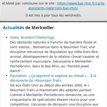
assistants-maternels-bas-rhin/
.
Il est mis à jour tous les vendredis.
Le site
https://monenfant.fr/
de la CAF présente les disponibilités
des assistants maternels.
Actualités
de Merkwiller
- - - - - - - - - - - - - - - - - -
Vidéo. $content.TitleNoTags
Des obstacles naturels à franchir de manière fluide et
Permanence mairie
sans vitesse… Bienvenue dans le Mountain Trail, une
discipline méconnue de l’équitation qui mêle bien-être
Le secrétariat est fermé le samedi matin.
animal, développement de la relation cheval-cavalier et
Une permanence est assurée par le maire, sur rendez-vous.
renforcement musculaire. Découverte à Merkwiller-
Pechelbronn, dans le Bas-Rhin, au "Painted Jewel
Ranch".
Équitation. « Ça apprend la sagesse au cheval »... À la
découverte du « Mountain Trail »
Né aux États-Unis au début des années 2000, le «
Mountain Trail » a maintenant des adeptes partout.
Comme à Merkwiller-Pechelbronn dimanche, où une
cinquantaine de spécialistes étaient réunis pour une
compétition. L’occasion de découvrir une discipline aux