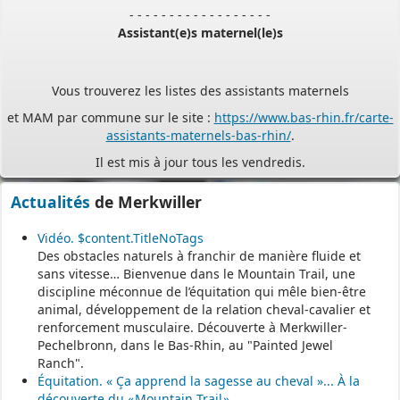
Assistant(e)s maternel(le)s
Vous trouverez les listes des assistants maternels
et MAM par commune sur le site :
https://www.bas-rhin.fr/carte-
assistants-maternels-bas-rhin/
.
Il est mis à jour tous les vendredis.
Le site
https://monenfant.fr/
de la CAF présente les disponibilités
des assistants maternels.
Actualités
de Merkwiller
- - - - - - - - - - - - - - - - - -
Vidéo. $content.TitleNoTags
Des obstacles naturels à franchir de manière fluide et
sans vitesse… Bienvenue dans le Mountain Trail, une
Permanence mairie
discipline méconnue de l’équitation qui mêle bien-être
animal, développement de la relation cheval-cavalier et
Le secrétariat est fermé le samedi matin.
renforcement musculaire. Découverte à Merkwiller-
Une permanence est assurée par le maire, sur rendez-vous.
Pechelbronn, dans le Bas-Rhin, au "Painted Jewel
Ranch".
Équitation. « Ça apprend la sagesse au cheval »... À la
découverte du « Mountain Trail »