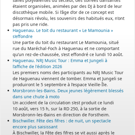
salles polyvalentes du secteur, des soirées dansantes
étaient organisées, animées par des DJ à bord de leur
discothèque mobile. Si l’âge d’or de ce concept est
désormais révolu, les souvenirs des habitués eux, n’ont
pas pris une ride.
Haguenau. Le toit du restaurant « Le Mamounia »
s’effondre
Une partie du toit du restaurant Le Mamounia, situé
rue du Maréchal-Foch à Haguenau et ne comportant
qu’un rez-de-chaussée, s’est effondré ce lundi 10 août.
Haguenau. NRJ Music Tour : Emma et Jungeli à
l’affiche de l'édition 2026
Les premiers noms des participants au NRJ Music Tour
de Haguenau viennent de tomber. Emma et Jungeli se
produiront le 5 septembre à l’espace Vieille-Île.
Morsbronn-les-Bains. Deux jeunes légèrement blessés
dans une chute à moto
Un accident de la circulation s’est produit ce lundi
10 août, vers 15 h, sur la RD 250, à la sortie de
Morsbronn-les-Bains en direction de Forstheim.
Bischwiller. Fête des fifres : de nuit, un spectacle
encore plus saisissant
À Bischwiller, la Fête des fifres se vit aussi après le