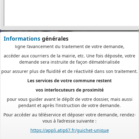
exemplaires, d’envoyer des plis en recommandé avec accusé de
réception
ou de vous déplacer aux horaires d’ouverture de votre mairie : en
déposant en ligne, vous réaliserez des économies de papier,
de frais d’envoi et de temps. Vous pouvez également suivre en
Informations
générales
ligne l’avancement du traitement de votre demande,
accéder aux courriers de la mairie, etc. Une fois déposée, votre
demande sera instruite de façon dématérialisée
pour assurer plus de fluidité et de réactivité dans son traitement.
Les services de votre commune restent
vos interlocuteurs de proximité
pour vous guider avant le dépôt de votre dossier, mais aussi
pendant et après l’instruction de votre demande.
Pour accéder au téléservice et déposer votre demande, rendez-
vous à l’adresse suivante :
https://appli.atip67.fr/guichet-unique
- - - - - - - - - - - - - - - - - -