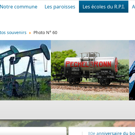
Notre commune
Les paroisses
Les écoles du R.P.I.
A
tos souvenirs
Photo N° 60
|
Commémoration
|
80e anniversaire du bombardement de l