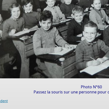
ine
de
s
r
er
Photo N°60
Passez la souris sur une personne pour c
s
édent