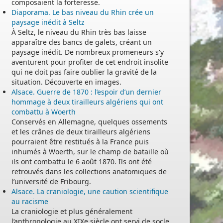
composaient la forteresse.
Diaporama. Le bas niveau du Rhin crée un
paysage inédit à Seltz
À Seltz, le niveau du Rhin très bas laisse
apparaître des bancs de galets, créant un
paysage inédit. De nombreux promeneurs s'y
aventurent pour profiter de cet endroit insolite
qui ne doit pas faire oublier la gravité de la
situation. Découverte en images.
Alsace. Guerre de 1870 : l’espoir d’un dernier
hommage à deux tirailleurs algériens qui ont
combattu à Woerth
Conservés en Allemagne, quelques ossements
et les crânes de deux tirailleurs algériens
pourraient être restitués à la France puis
inhumés à Woerth, sur le champ de bataille où
ils ont combattu le 6 août 1870. Ils ont été
retrouvés dans les collections anatomiques de
l’université de Fribourg.
Alsace. La craniologie, une caution scientifique
au racisme
La craniologie et plus généralement
l’anthropologie au XIXe siècle ont servi de socle