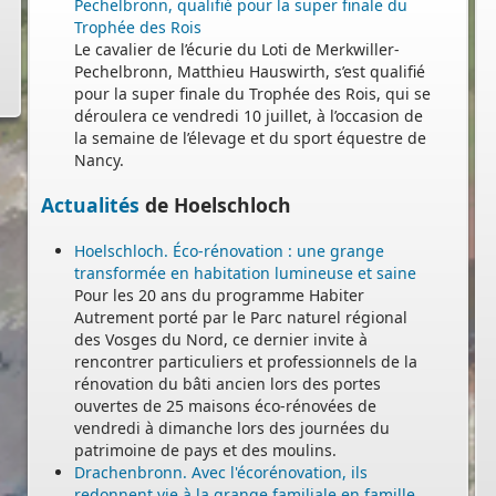
Pechelbronn, qualifié pour la super finale du
Trophée des Rois
Le cavalier de l’écurie du Loti de Merkwiller-
Pechelbronn, Matthieu Hauswirth, s’est qualifié
pour la super finale du Trophée des Rois, qui se
déroulera ce vendredi 10 juillet, à l’occasion de
la semaine de l’élevage et du sport équestre de
Nancy.
Actualités
de Hoelschloch
Hoelschloch. Éco-rénovation : une grange
transformée en habitation lumineuse et saine
Pour les 20 ans du programme Habiter
Autrement porté par le Parc naturel régional
des Vosges du Nord, ce dernier invite à
rencontrer particuliers et professionnels de la
rénovation du bâti ancien lors des portes
ouvertes de 25 maisons éco-rénovées de
vendredi à dimanche lors des journées du
-
patrimoine de pays et des moulins.
Drachenbronn. Avec l'écorénovation, ils
redonnent vie à la grange familiale en famille