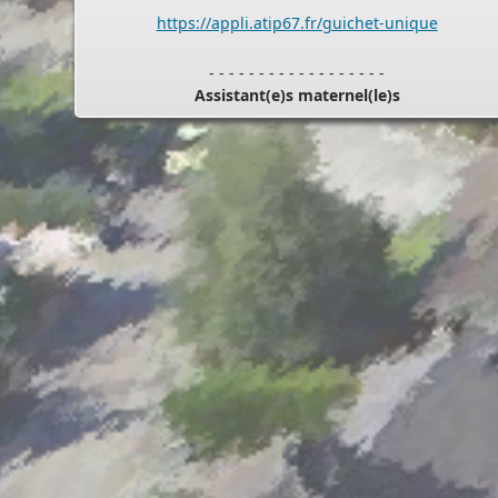
- - - - - - - - - - - - - - - - - -
Assistant(e)s maternel(le)s
Vous trouverez les listes des assistants maternels
et MAM par commune sur le site :
https://www.bas-
rhin.fr/carte-assistants-maternels-bas-rhin/
.
Il est mis à jour tous les vendredis.
Le site
https://monenfant.fr/
de la CAF présente les
disponibilités des assistants maternels.
- - - - - - - - - - - - - - - - - -
Permanence mairie
Le secrétariat est fermé le samedi matin.
Une permanence est assurée par le maire, sur rendez
vous.