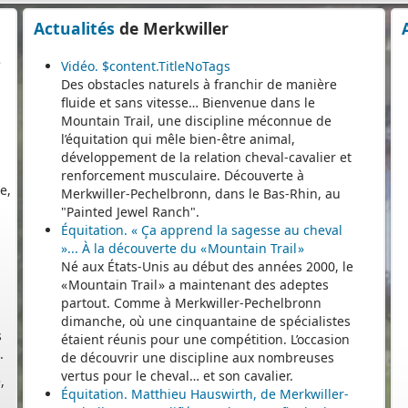
e
Actualités
de Merkwiller
Vidéo. $content.TitleNoTags
Des obstacles naturels à franchir de manière
fluide et sans vitesse… Bienvenue dans le
Mountain Trail, une discipline méconnue de
l’équitation qui mêle bien-être animal,
e,
développement de la relation cheval-cavalier et
e
renforcement musculaire. Découverte à
Merkwiller-Pechelbronn, dans le Bas-Rhin, au
"Painted Jewel Ranch".
Équitation. « Ça apprend la sagesse au cheval
»... À la découverte du « Mountain Trail »
Né aux États-Unis au début des années 2000, le
« Mountain Trail » a maintenant des adeptes
s
partout. Comme à Merkwiller-Pechelbronn
.
dimanche, où une cinquantaine de spécialistes
étaient réunis pour une compétition. L’occasion
,
de découvrir une discipline aux nombreuses
vertus pour le cheval… et son cavalier.
Équitation. Matthieu Hauswirth, de Merkwiller-