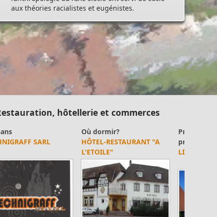
aux théories racialistes et eugénistes.
estauration, hôtellerie et commerces
roduits du terroir /
Où manger?
roduits artisanaux
RESTAURANT "A
LIMMACHER
L'ETOILE"