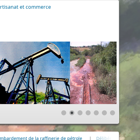
rtisanat et commerce
a raffinerie de pétrole
|
Délibérations Conseil Municipal
|