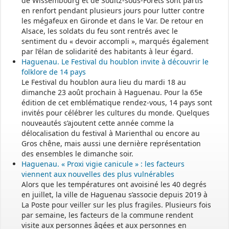
de Wissembourg et de Soultz-sous-Forêts sont partis
en renfort pendant plusieurs jours pour lutter contre
les mégafeux en Gironde et dans le Var. De retour en
Alsace, les soldats du feu sont rentrés avec le
sentiment du « devoir accompli », marqués également
par l’élan de solidarité des habitants à leur égard.
Haguenau. Le Festival du houblon invite à découvrir le
folklore de 14 pays
Le Festival du houblon aura lieu du mardi 18 au
dimanche 23 août prochain à Haguenau. Pour la 65e
édition de cet emblématique rendez-vous, 14 pays sont
invités pour célébrer les cultures du monde. Quelques
nouveautés s’ajoutent cette année comme la
délocalisation du festival à Marienthal ou encore au
Gros chêne, mais aussi une dernière représentation
des ensembles le dimanche soir.
Haguenau. « Proxi vigie canicule » : les facteurs
viennent aux nouvelles des plus vulnérables
Alors que les températures ont avoisiné les 40 degrés
en juillet, la ville de Haguenau s’associe depuis 2019 à
La Poste pour veiller sur les plus fragiles. Plusieurs fois
par semaine, les facteurs de la commune rendent
visite aux personnes âgées et aux personnes en