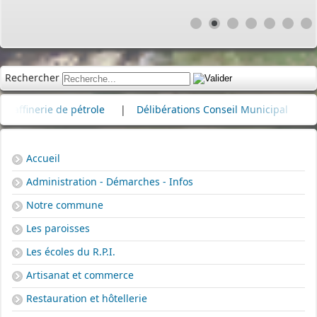
Rechercher
nerie de pétrole
|
Délibérations Conseil Municipal
|
Cime
Accueil
Administration - Démarches - Infos
Notre commune
Les paroisses
Les écoles du R.P.I.
Artisanat et commerce
Restauration et hôtellerie