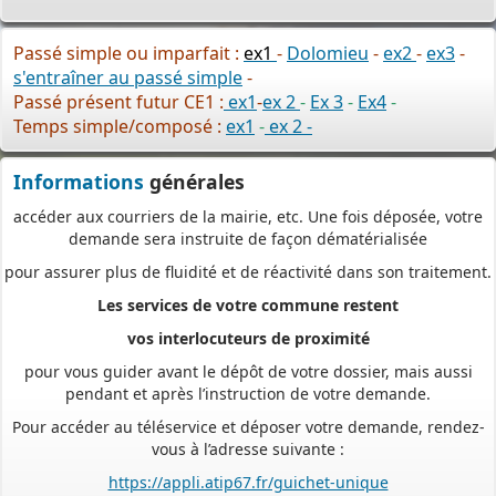
Plus besoin d’imprimer vos demandes en de multiples
exemplaires, d’envoyer des plis en recommandé avec accusé de
Passé simple ou imparfait :
ex1
-
Dolomieu
-
ex2
-
ex3
-
réception
s'entraîner au passé simple
-
ou de vous déplacer aux horaires d’ouverture de votre mairie : en
Passé présent futur CE1 :
ex1
-
ex 2
-
Ex 3
-
Ex4
-
déposant en ligne, vous réaliserez des économies de papier,
Temps simple/composé :
ex1
-
ex 2 -
de frais d’envoi et de temps. Vous pouvez également suivre en
ligne l’avancement du traitement de votre demande,
Informations
générales
accéder aux courriers de la mairie, etc. Une fois déposée, votre
demande sera instruite de façon dématérialisée
pour assurer plus de fluidité et de réactivité dans son traitement.
Les services de votre commune restent
vos interlocuteurs de proximité
pour vous guider avant le dépôt de votre dossier, mais aussi
pendant et après l’instruction de votre demande.
Pour accéder au téléservice et déposer votre demande, rendez-
vous à l’adresse suivante :
https://appli.atip67.fr/guichet-unique