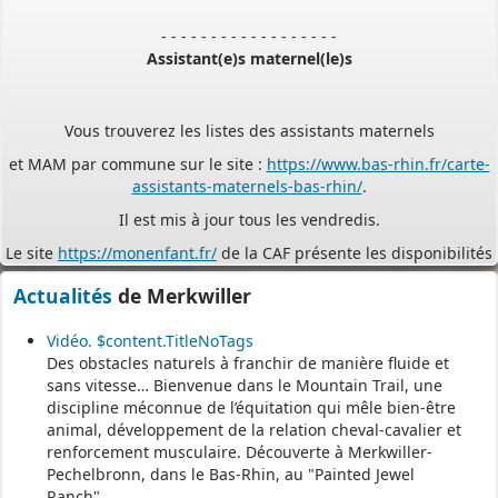
- - - - - - - - - - - - - - - - - -
Assistant(e)s maternel(le)s
Vous trouverez les listes des assistants maternels
et MAM par commune sur le site :
https://www.bas-rhin.fr/carte-
assistants-maternels-bas-rhin/
.
Il est mis à jour tous les vendredis.
Le site
https://monenfant.fr/
de la CAF présente les disponibilités
des assistants maternels.
Actualités
de Merkwiller
- - - - - - - - - - - - - - - - - -
Vidéo. $content.TitleNoTags
Des obstacles naturels à franchir de manière fluide et
Permanence mairie
sans vitesse… Bienvenue dans le Mountain Trail, une
discipline méconnue de l’équitation qui mêle bien-être
Le secrétariat est fermé le samedi matin.
animal, développement de la relation cheval-cavalier et
Une permanence est assurée par le maire, sur rendez-vous.
renforcement musculaire. Découverte à Merkwiller-
Pechelbronn, dans le Bas-Rhin, au "Painted Jewel
Ranch".