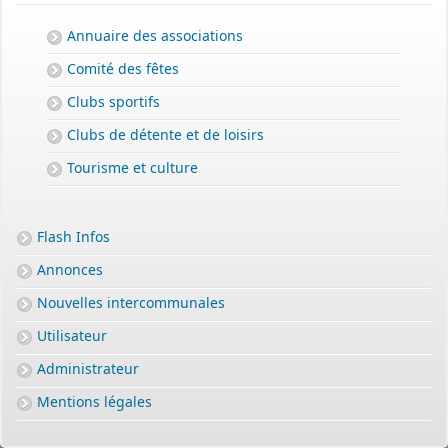
Annuaire des associations
Comité des fêtes
Clubs sportifs
Clubs de détente et de loisirs
PERMIS DE CONSTRUIRE- DECLARATION PREALABLE
Tourisme et culture
dorénavant en ligne
Depuis le 3 janvier 2022, vous pouvez profiter de la
saisine par
voie électronique (SVE)
pour déposer votre
demande
Flash Infos
d’autorisation d’urbanisme
Annonces
(Permis de construire, d’aménager et de démolir, déclaration
préalable et certificat d’urbanisme) avec les mêmes garanties de
Nouvelles intercommunales
réception
Utilisateur
et de prise en compte de votre dossier qu’un dépôt par papier.
Administrateur
Nous vous proposons un téléservice, destiné aux particuliers
comme aux professionnels,
Mentions légales
pour
saisir et déposer toutes les pièces de votre dossier