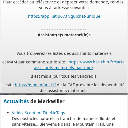
vous à l’adresse suivante :
https://appli.atip67.fr/guichet-unique
- - - - - - - - - - - - - - - - - -
Assistant(e)s maternel(le)s
Vous trouverez les listes des assistants maternels
et MAM par commune sur le site :
https://www.bas-rhin.fr/carte-
assistants-maternels-bas-rhin/
.
Il est mis à jour tous les vendredis.
Le site
https://monenfant.fr/
de la CAF présente les disponibilités
des assistants maternels.
- - - - - - - - - - - - - - - - - -
Actualités
de Merkwiller
Vidéo. $content.TitleNoTags
Permanence mairie
Des obstacles naturels à franchir de manière fluide et
sans vitesse… Bienvenue dans le Mountain Trail, une
Le secrétariat est fermé le samedi matin.