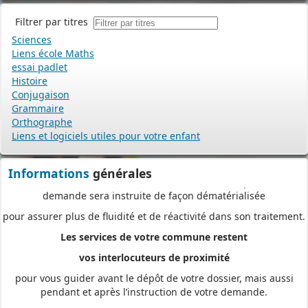
directement en ligne,
à tout moment et où que vous soyez, dans le cadre d’une
Filtrer par titres
démarche simplifiée.
Sciences
Liens école Maths
Plus besoin d’imprimer vos demandes en de multiples
essai padlet
exemplaires, d’envoyer des plis en recommandé avec accusé de
Histoire
réception
Conjugaison
ou de vous déplacer aux horaires d’ouverture de votre mairie : en
Grammaire
déposant en ligne, vous réaliserez des économies de papier,
Orthographe
Liens et logiciels utiles pour votre enfant
de frais d’envoi et de temps. Vous pouvez également suivre en
ligne l’avancement du traitement de votre demande,
Informations
générales
accéder aux courriers de la mairie, etc. Une fois déposée, votre
demande sera instruite de façon dématérialisée
pour assurer plus de fluidité et de réactivité dans son traitement.
Les services de votre commune restent
vos interlocuteurs de proximité
pour vous guider avant le dépôt de votre dossier, mais aussi
pendant et après l’instruction de votre demande.
Pour accéder au téléservice et déposer votre demande, rendez-