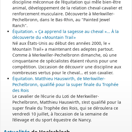
discipline méconnue de l’équitation qui mêle bien-être
Une permanence est assurée par le maire, sur rendez-vous.
animal, développement de la relation cheval-cavalier et
renforcement musculaire. Découverte à Merkwiller-
Pechelbronn, dans le Bas-Rhin, au "Painted Jewel
Ranch".
Équitation. « Ça apprend la sagesse au cheval »... À la
découverte du « Mountain Trail »
Né aux États-Unis au début des années 2000, le «
Mountain Trail » a maintenant des adeptes partout.
Comme à Merkwiller-Pechelbronn dimanche, où une
cinquantaine de spécialistes étaient réunis pour une
compétition. L’occasion de découvrir une discipline aux
nombreuses vertus pour le cheval… et son cavalier.
Équitation. Matthieu Hauswirth, de Merkwiller-
Pechelbronn, qualifié pour la super finale du Trophée
des Rois
Le cavalier de l’écurie du Loti de Merkwiller-
Pechelbronn, Matthieu Hauswirth, s’est qualifié pour la
super finale du Trophée des Rois, qui se déroulera ce
vendredi 10 juillet, à l’occasion de la semaine de
l’élevage et du sport équestre de Nancy.
Actualités
de Hoelschloch