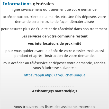
ligne l’avancement du traitement de votre demande,
Informations
générales
accéder aux courriers de la mairie, etc. Une fois déposée, votre
demande sera instruite de façon dématérialisée
pour assurer plus de fluidité et de réactivité dans son traitement.
Les services de votre commune restent
vos interlocuteurs de proximité
pour vous guider avant le dépôt de votre dossier, mais aussi
pendant et après l’instruction de votre demande.
Pour accéder au téléservice et déposer votre demande, rendez-
vous à l’adresse suivante :
https://appli.atip67.fr/guichet-unique
- - - - - - - - - - - - - - - - - -
Assistant(e)s maternel(le)s
Vous trouverez les listes des assistants maternels
et MAM par commune sur le site :
https://www.bas-rhin.fr/carte-