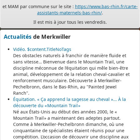
assistants-maternels-bas-rhin/
.
Il est mis à jour tous les vendredis.
Le site
https://monenfant.fr/
de la CAF présente les disponibilités
des assistants maternels.
Actualités
de Merkwiller
- - - - - - - - - - - - - - - - - -
Vidéo. $content.TitleNoTags
Des obstacles naturels à franchir de manière fluide et
Permanence mairie
sans vitesse… Bienvenue dans le Mountain Trail, une
discipline méconnue de l’équitation qui mêle bien-être
Le secrétariat est fermé le samedi matin.
animal, développement de la relation cheval-cavalier et
Une permanence est assurée par le maire, sur rendez-vous.
renforcement musculaire. Découverte à Merkwiller-
Pechelbronn, dans le Bas-Rhin, au "Painted Jewel
Ranch".
Équitation. « Ça apprend la sagesse au cheval »... À la
découverte du « Mountain Trail »
Né aux États-Unis au début des années 2000, le «
Mountain Trail » a maintenant des adeptes partout.
Comme à Merkwiller-Pechelbronn dimanche, où une
cinquantaine de spécialistes étaient réunis pour une
compétition. L’occasion de découvrir une discipline aux