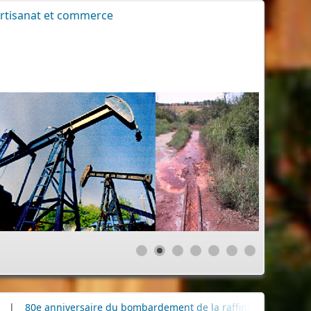
rtisanat et commerce
saire du bombardement de la raffinerie de pétrole
|
Délibérat