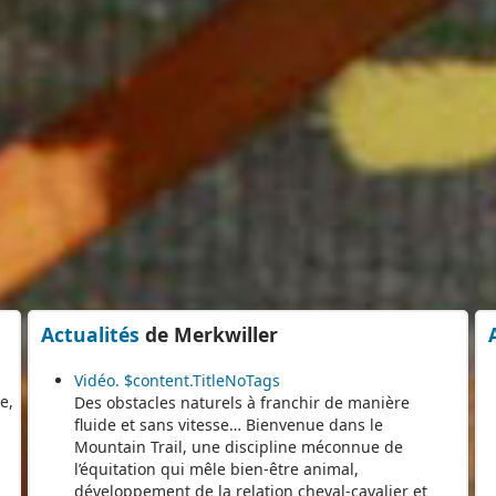
er
s
e
Actualités
de Merkwiller
e,
e
Vidéo. $content.TitleNoTags
Des obstacles naturels à franchir de manière
fluide et sans vitesse… Bienvenue dans le
Mountain Trail, une discipline méconnue de
l’équitation qui mêle bien-être animal,
développement de la relation cheval-cavalier et