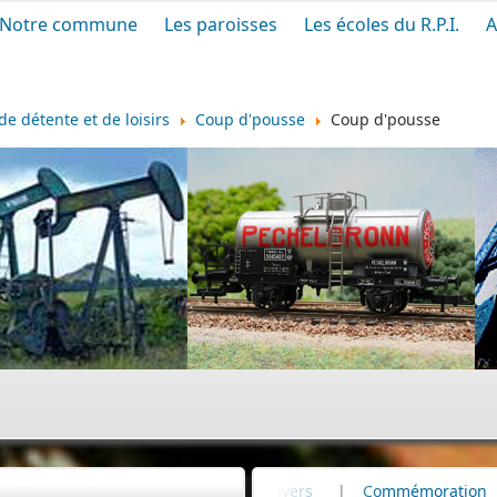
Notre commune
Les paroisses
Les écoles du R.P.I.
A
de détente et de loisirs
Coup d'pousse
Coup d'pousse
etière
|
Infos divers
|
Commémoration
|
80e anniver