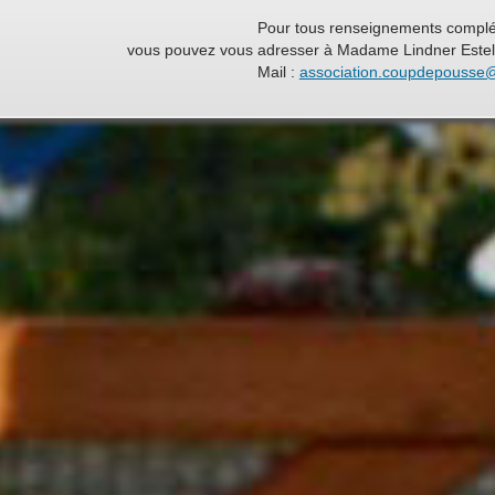
Pour tous renseignements complé
vous pouvez vous adresser à Madame Lindner Estelle
Mail :
association.coupdepousse
ine
de
s
r