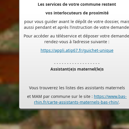
pour vous guider avant le dépôt de votre dossier, mai
aussi pendant et après l’instruction de votre demande
Pour accéder au téléservice et déposer votre demande
rendez-vous à l’adresse suivante :
https://appli.atip67.fr/guichet-unique
- - - - - - - - - - - - - - - - - -
Assistant(e)s maternel(le)s
Vous trouverez les listes des assistants maternels
et MAM par commune sur le site :
https://www.bas-
rhin.fr/carte-assistants-maternels-bas-rhin/
.
Il est mis à jour tous les vendredis.
Le site
https://monenfant.fr/
de la CAF présente les
disponibilités des assistants maternels.
- - - - - - - - - - - - - - - - - -