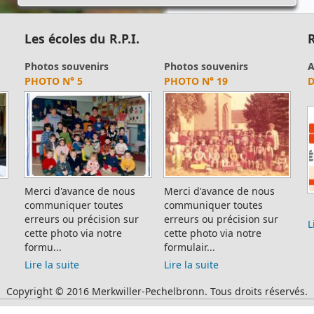
Les écoles du R.P.I.
R
ssociation des amis du
Photos souvenirs
Photos souvenirs
Artisans
Ph
usée du pétrole
PHOTO N° 19
PHOTO N° 58
DFM ELECTRICITÉ
PH
SSOCIATION DES AMIS
U MUSÉE DU PÉTROLE
Merci d'avance de nous
Merci d'avance de nous
Me
communiquer toutes
communiquer toutes
co
erreurs ou précision sur
erreurs ou précision sur
er
ssociation des amis du
Lire la suite
cette photo via notre
cette photo via notre for...
ce
usée du Pétrole Site
formulair...
fo
ficiel ...
Lire la suite
Lire la suite
Lir
ire la suite
Copyright © 2016 Merkwiller-Pechelbronn. Tous droits réservés.