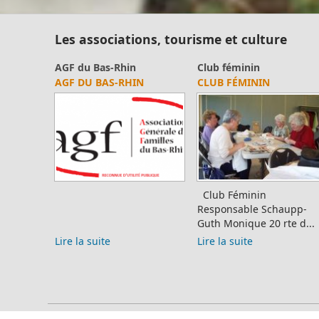
Les associations, tourisme et culture
Club féminin
FC Lampertsloch-
Photos souvenirs
A
CLUB FÉMININ
Merkwiller
PHOTO N° 5
m
DIVERS - FOOT
A
D
Merci d'avance de nous
Club Féminin
communiquer toutes
Responsable Schaupp-
erreurs ou précision sur
Guth Monique 20 rte d...
Recherche de Jeunes
A
cette photo via notre
joueurs au FC
M
Lire la suite
formu...
Lampertsloch-Merkwiller :
of
Pour cette nouvelle saison,
Lire la suite
l'éc...
Lire la suite
L