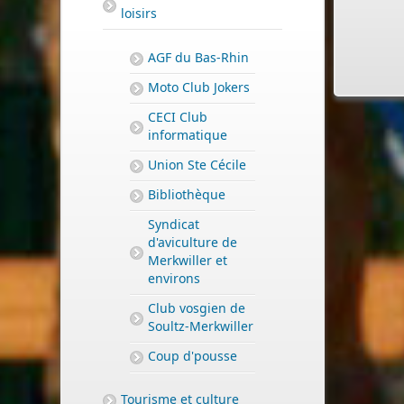
loisirs
AGF du Bas-Rhin
Moto Club Jokers
CECI Club
informatique
PERMIS DE CONSTRUIRE- DECLARATION PREALABLE
Union Ste Cécile
dorénavant en ligne
Depuis le 3 janvier 2022, vous pouvez profiter de la
sais
Bibliothèque
par voie électronique (SVE)
pour déposer votre
deman
Syndicat
d’autorisation d’urbanisme
d'aviculture de
(Permis de construire, d’aménager et de démolir,
Merkwiller et
déclaration préalable et certificat d’urbanisme) avec le
environs
mêmes garanties de réception
Club vosgien de
et de prise en compte de votre dossier qu’un dépôt pa
Soultz-Merkwiller
papier.
Coup d'pousse
Nous vous proposons un téléservice, destiné aux
particuliers comme aux professionnels,
Tourisme et culture