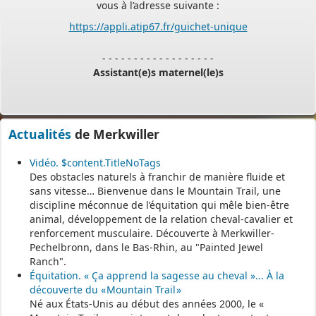
https://appli.atip67.fr/guichet-unique
- - - - - - - - - - - - - - - - - -
Assistant(e)s maternel(le)s
Vous trouverez les listes des assistants maternels
et MAM par commune sur le site :
https://www.bas-rhin.fr/carte-
Actualités
de Merkwiller
assistants-maternels-bas-rhin/
.
Il est mis à jour tous les vendredis.
Vidéo. $content.TitleNoTags
Des obstacles naturels à franchir de manière fluide et
Le site
https://monenfant.fr/
de la CAF présente les disponibilités
sans vitesse… Bienvenue dans le Mountain Trail, une
des assistants maternels.
discipline méconnue de l’équitation qui mêle bien-être
animal, développement de la relation cheval-cavalier et
- - - - - - - - - - - - - - - - - -
renforcement musculaire. Découverte à Merkwiller-
Pechelbronn, dans le Bas-Rhin, au "Painted Jewel
Ranch".
Permanence mairie
Équitation. « Ça apprend la sagesse au cheval »... À la
découverte du « Mountain Trail »
Le secrétariat est fermé le samedi matin.
Né aux États-Unis au début des années 2000, le «
Une permanence est assurée par le maire, sur rendez-vous.