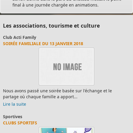
final à une journée chargée en animations.
Les associations, tourisme et culture
amily
Club Acti F
ILIALE DU 13 JANVIER 2018
APRÈS-MIDI
passé une soirée basée sur l'échange et le
Nous avons 
chaque famille a apport...
bricolages 
Lire la suite
Les associa
RTIFS
LES ASSOC