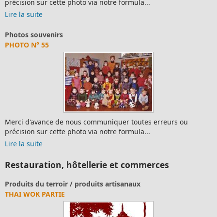
n sur cette photo via notre formula...
précisio
suite
Lire la 
souvenirs
Photos 
N° 55
PHOTO 
'avance de nous communiquer toutes erreurs ou
Merci d
n sur cette photo via notre formula...
précisio
suite
Lire la 
Restauration, hôtellerie et commerces
its du terroir / produits artisanaux
Arti
 WOK PARTIE
MULT