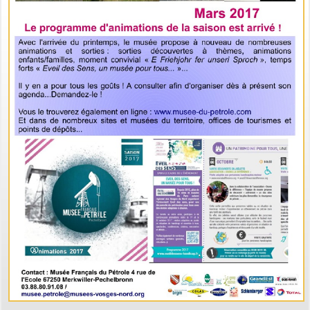
PERMIS DE CONSTRUIRE- DECLARATION PREALABLE
dorénavant en ligne
Depuis le 3 janvier 2022, vous pouvez profiter de la
saisine par
voie électronique (SVE)
pour déposer votre
demande
d’autorisation d’urbanisme
(Permis de construire, d’aménager et de démolir, déclaration
préalable et certificat d’urbanisme) avec les mêmes garanties de
réception
et de prise en compte de votre dossier qu’un dépôt par papier.
Nous vous proposons un téléservice, destiné aux particuliers
comme aux professionnels,
pour
saisir et déposer toutes les pièces de votre dossier
directement en ligne,