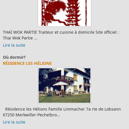
WOK PARTIE Traiteur et cuisine à domicile Site officiel :
Devi
Wok Partie ...
la suite
Lire 
ormir?
Produ
DENCE LES HÉLIONS
FERM
dence les Hélions Famille Limmacher 7a rte de Lobsann
Ferme
0 Merkwiller-Pechelbro...
et lé
la suite
Lire 