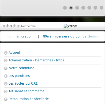
Rechercher
mmémoration
|
80e anniversaire du bombardement de la raffin
Accueil
Administration - Démarches - Infos
Notre commune
Les paroisses
Les écoles du R.P.I.
Artisanat et commerce
Restauration et hôtellerie