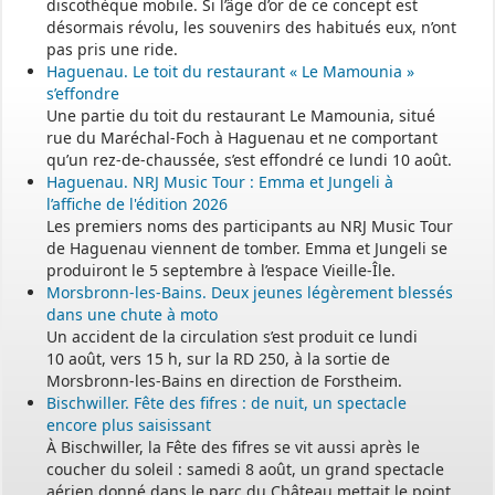
discothèque mobile. Si l’âge d’or de ce concept est
désormais révolu, les souvenirs des habitués eux, n’ont
pas pris une ride.
Haguenau. Le toit du restaurant « Le Mamounia »
s’effondre
Une partie du toit du restaurant Le Mamounia, situé
rue du Maréchal-Foch à Haguenau et ne comportant
qu’un rez-de-chaussée, s’est effondré ce lundi 10 août.
Haguenau. NRJ Music Tour : Emma et Jungeli à
l’affiche de l'édition 2026
Les premiers noms des participants au NRJ Music Tour
de Haguenau viennent de tomber. Emma et Jungeli se
produiront le 5 septembre à l’espace Vieille-Île.
Morsbronn-les-Bains. Deux jeunes légèrement blessés
dans une chute à moto
Un accident de la circulation s’est produit ce lundi
10 août, vers 15 h, sur la RD 250, à la sortie de
Morsbronn-les-Bains en direction de Forstheim.
Bischwiller. Fête des fifres : de nuit, un spectacle
encore plus saisissant
À Bischwiller, la Fête des fifres se vit aussi après le
coucher du soleil : samedi 8 août, un grand spectacle
aérien donné dans le parc du Château mettait le point