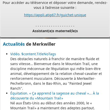
vous à l’adresse suivante :
https://appli.atip67.fr/guichet-unique
- - - - - - - - - - - - - - - - - -
Assistant(e)s maternel(le)s
Vous trouverez les listes des assistants maternels
Actualités
de Merkwiller
et MAM par commune sur le site :
https://www.bas-rhin.fr/carte-
Vidéo. $content.TitleNoTags
assistants-maternels-bas-rhin/
.
Des obstacles naturels à franchir de manière fluide et
Il est mis à jour tous les vendredis.
sans vitesse… Bienvenue dans le Mountain Trail, une
discipline méconnue de l’équitation qui mêle bien-être
Le site
https://monenfant.fr/
de la CAF présente les disponibilités
animal, développement de la relation cheval-cavalier et
des assistants maternels.
renforcement musculaire. Découverte à Merkwiller-
Pechelbronn, dans le Bas-Rhin, au "Painted Jewel
- - - - - - - - - - - - - - - - - -
Ranch".
Équitation. « Ça apprend la sagesse au cheval »... À la
découverte du « Mountain Trail »
Permanence mairie
Né aux États-Unis au début des années 2000, le «
Mountain Trail » a maintenant des adeptes partout.
Le secrétariat est fermé le samedi matin.