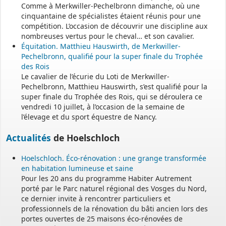
Comme à Merkwiller-Pechelbronn dimanche, où une
Une permanence est assurée par le maire, sur rendez-vous.
cinquantaine de spécialistes étaient réunis pour une
compétition. L’occasion de découvrir une discipline aux
nombreuses vertus pour le cheval… et son cavalier.
Équitation. Matthieu Hauswirth, de Merkwiller-
Pechelbronn, qualifié pour la super finale du Trophée
des Rois
Le cavalier de l’écurie du Loti de Merkwiller-
Pechelbronn, Matthieu Hauswirth, s’est qualifié pour la
super finale du Trophée des Rois, qui se déroulera ce
vendredi 10 juillet, à l’occasion de la semaine de
l’élevage et du sport équestre de Nancy.
Actualités
de Hoelschloch
Hoelschloch. Éco-rénovation : une grange transformée
en habitation lumineuse et saine
Pour les 20 ans du programme Habiter Autrement
porté par le Parc naturel régional des Vosges du Nord,
ce dernier invite à rencontrer particuliers et
professionnels de la rénovation du bâti ancien lors des
portes ouvertes de 25 maisons éco-rénovées de