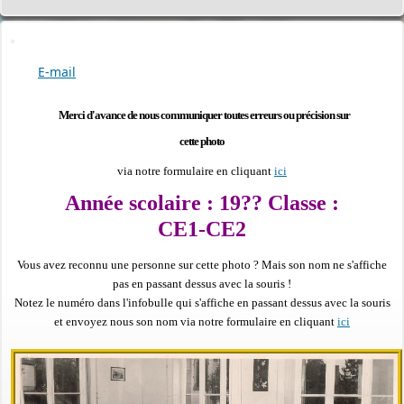
E-mail
Merci d'avance de nous communiquer toutes erreurs ou précision sur
cette photo
via notre formulaire en cliquant
ici
Année scolaire : 19?? Classe :
CE1-CE2
Vous avez reconnu une personne sur cette photo ?
Mais son nom ne s'affiche
pas en passant dessus avec la souris !
Notez le numéro dans l'infobulle qui s'affiche en passant dessus avec la souris
PERMIS DE CONSTRUIRE- DECLARATION PREALABLE
et envoyez nous son nom via notre formulaire en cliquant
ici
dorénavant en ligne
Depuis le 3 janvier 2022, vous pouvez profiter de la
saisine par
voie électronique (SVE)
pour déposer votre
demande
d’autorisation d’urbanisme