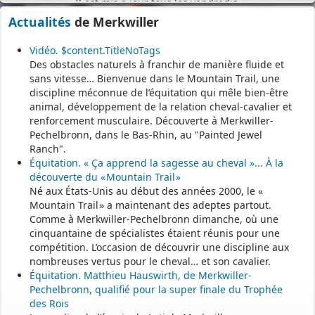
Le site
https://monenfant.fr/
de la CAF présente les disponibilités
Actualités
de Merkwiller
des assistants maternels.
Vidéo. $content.TitleNoTags
- - - - - - - - - - - - - - - - - -
Des obstacles naturels à franchir de manière fluide et
sans vitesse… Bienvenue dans le Mountain Trail, une
discipline méconnue de l’équitation qui mêle bien-être
Permanence mairie
animal, développement de la relation cheval-cavalier et
renforcement musculaire. Découverte à Merkwiller-
Le secrétariat est fermé le samedi matin.
Pechelbronn, dans le Bas-Rhin, au "Painted Jewel
Une permanence est assurée par le maire, sur rendez-vous.
Ranch".
Équitation. « Ça apprend la sagesse au cheval »... À la
découverte du « Mountain Trail »
Né aux États-Unis au début des années 2000, le «
Mountain Trail » a maintenant des adeptes partout.
Comme à Merkwiller-Pechelbronn dimanche, où une
cinquantaine de spécialistes étaient réunis pour une
compétition. L’occasion de découvrir une discipline aux
nombreuses vertus pour le cheval… et son cavalier.
Équitation. Matthieu Hauswirth, de Merkwiller-
Pechelbronn, qualifié pour la super finale du Trophée
des Rois