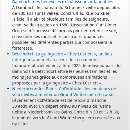
Dambach, des bénévoles (re)bâtisseurs infatigables
À Dambach, le château du Schœneck veille depuis plus
de 800 ans sur la vallée. Construit au XIIe ou XIIIe
siècle, il a abrité plusieurs familles de seigneurs,
avant sa destruction en 1680. L’association Cun Ulmer
Grün se décarcasse désormais pour entretenir le site,
consolider ses murs et reconstruire, quand c’est
possible, les différentes parties qui composaient la
forteresse.
Betschdorf. La guinguette « Chez LüsHett », un lieu
intergénérationnel au coeur de la commune
Inauguré officiellement à l’été 2025, le nouveau parc du
Bannholz à Betschdorf attire les jeunes familles et les
moins jeunes grâce aux nombreuses animations
proposées par la guinguette « Chez LüsHett ».
Niederbronn-les-Bains. Col'Attitude : les amateurs de
vélo invités à monter au Grand Wintersberg fin août
L’événement Col’Attitude est de retour dimanche
30 août, avec un départ prévu au niveau de l’usine
Celtic à Niederbronn-les-Bains. Entre 8 h 30 et 12 h 30,
la montée vers le Grand Wintersberg sera réservée aux
cyclistes.