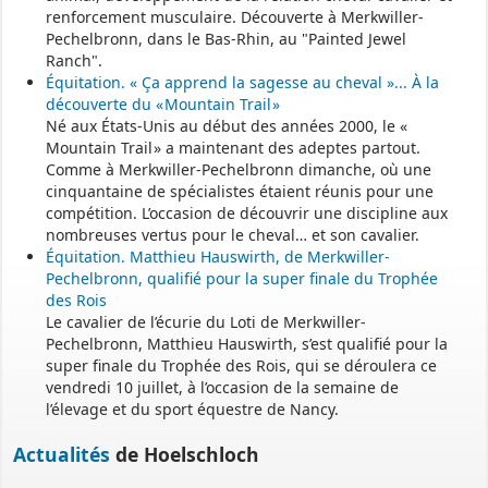
renforcement musculaire. Découverte à Merkwiller-
Pechelbronn, dans le Bas-Rhin, au "Painted Jewel
Permanence mairie
Ranch".
Équitation. « Ça apprend la sagesse au cheval »... À la
Le secrétariat est fermé le samedi matin.
découverte du « Mountain Trail »
Une permanence est assurée par le maire, sur rendez-vous.
Né aux États-Unis au début des années 2000, le «
Mountain Trail » a maintenant des adeptes partout.
Comme à Merkwiller-Pechelbronn dimanche, où une
cinquantaine de spécialistes étaient réunis pour une
compétition. L’occasion de découvrir une discipline aux
nombreuses vertus pour le cheval… et son cavalier.
Équitation. Matthieu Hauswirth, de Merkwiller-
Pechelbronn, qualifié pour la super finale du Trophée
des Rois
Le cavalier de l’écurie du Loti de Merkwiller-
Pechelbronn, Matthieu Hauswirth, s’est qualifié pour la
super finale du Trophée des Rois, qui se déroulera ce
vendredi 10 juillet, à l’occasion de la semaine de
l’élevage et du sport équestre de Nancy.
Actualités
de Hoelschloch