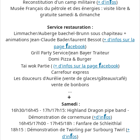
f
Reconstitution d'un camp militaire (
+ d'in
os
)
Musée Français du pétrole et des énergies : visite libre &
gratuite samedi & dimanche
Service restauration :
Limmacher/Auberge baechel-Brunn sous chapiteau +
animations Jean-Claude Bader/laurent Bessot (
+ d'infos sur la
f
page
acebook
)
Grill Party Service/Jean Bayer Traiteur
Domi Pizza & Burger
f
Taï wok Partie (
(+ d'infos sur la page
acebook
)
Carrefour express
Les douceurs d'Aurélie (vente de glaces/gâteaux/café)
vente de bonbons
...
+
Samedi :
16h30/16h45 - 17h/17h15: Highland Dragon pipe band -
f
Démonstration de cornemuse (
+d'in
os
)
16h45/17h00 - 17h45/18h : Fanfare de Schleithlal
18h15 : Démonstration de Twirling par Surbourg Twirl (
+
f
d'in
os
)