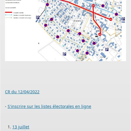
PERMIS DE CONSTRUIRE- DECLARATION PREALABLE
dorénavant en ligne
Depuis le 3 janvier 2022, vous pouvez profiter de la
saisine par
CR du 12/04/2022
voie électronique (SVE)
pour déposer votre
demande
d’autorisation d’urbanisme
-
S'inscrire sur les listes électorales en ligne
(Permis de construire, d’aménager et de démolir, déclaration
préalable et certificat d’urbanisme) avec les mêmes garanties de
réception
13 juillet
et de prise en compte de votre dossier qu’un dépôt par papier.