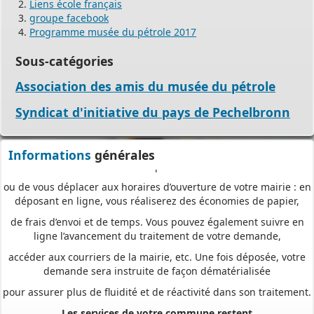
Liens école français
Nous vous proposons un téléservice, destiné aux particuliers
groupe facebook
comme aux professionnels,
Programme musée du pétrole 2017
pour
saisir et déposer toutes les pièces de votre dossier
Sous-catégories
directement en ligne,
Association des amis du musée du pétrole
à tout moment et où que vous soyez, dans le cadre d’une
démarche simplifiée.
Syndicat d'initiative du pays de Pechelbronn
Plus besoin d’imprimer vos demandes en de multiples
exemplaires, d’envoyer des plis en recommandé avec accusé de
réception
Informations
générales
ou de vous déplacer aux horaires d’ouverture de votre mairie : en
déposant en ligne, vous réaliserez des économies de papier,
de frais d’envoi et de temps. Vous pouvez également suivre en
ligne l’avancement du traitement de votre demande,
accéder aux courriers de la mairie, etc. Une fois déposée, votre
demande sera instruite de façon dématérialisée
pour assurer plus de fluidité et de réactivité dans son traitement.
Les services de votre commune restent