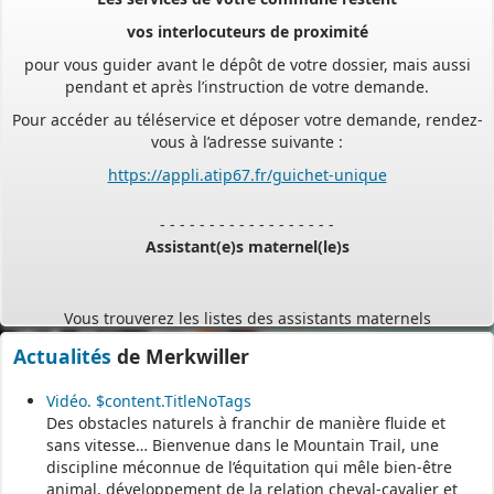
vos interlocuteurs de proximité
pour vous guider avant le dépôt de votre dossier, mais aussi
pendant et après l’instruction de votre demande.
Pour accéder au téléservice et déposer votre demande, rendez-
vous à l’adresse suivante :
https://appli.atip67.fr/guichet-unique
- - - - - - - - - - - - - - - - - -
Assistant(e)s maternel(le)s
Vous trouverez les listes des assistants maternels
et MAM par commune sur le site :
https://www.bas-rhin.fr/carte-
assistants-maternels-bas-rhin/
.
Actualités
de Merkwiller
Il est mis à jour tous les vendredis.
Vidéo. $content.TitleNoTags
Le site
https://monenfant.fr/
de la CAF présente les disponibilités
Des obstacles naturels à franchir de manière fluide et
des assistants maternels.
sans vitesse… Bienvenue dans le Mountain Trail, une
discipline méconnue de l’équitation qui mêle bien-être
- - - - - - - - - - - - - - - - - -
animal, développement de la relation cheval-cavalier et