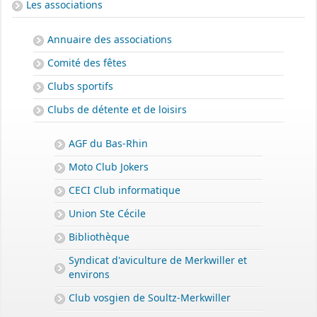
Les associations
Annuaire des associations
Comité des fêtes
Clubs sportifs
Clubs de détente et de loisirs
AGF du Bas-Rhin
Moto Club Jokers
CECI Club informatique
Union Ste Cécile
Bibliothèque
PERMIS DE CONSTRUIRE- DECLARATION PREALABLE
dorénavant en ligne
Syndicat d'aviculture de Merkwiller et
environs
Depuis le 3 janvier 2022, vous pouvez profiter de la
saisine par
voie électronique (SVE)
pour déposer votre
demande
Club vosgien de Soultz-Merkwiller
d’autorisation d’urbanisme