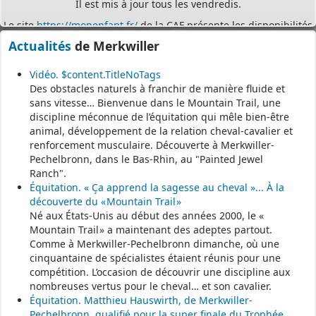
Le site
https://monenfant.fr/
de la CAF présente les disponibilités
des assistants maternels.
Actualités
de Merkwiller
- - - - - - - - - - - - - - - - - -
Vidéo. $content.TitleNoTags
Des obstacles naturels à franchir de manière fluide et
Permanence mairie
sans vitesse… Bienvenue dans le Mountain Trail, une
discipline méconnue de l’équitation qui mêle bien-être
Le secrétariat est fermé le samedi matin.
animal, développement de la relation cheval-cavalier et
Une permanence est assurée par le maire, sur rendez-vous.
renforcement musculaire. Découverte à Merkwiller-
Pechelbronn, dans le Bas-Rhin, au "Painted Jewel
Ranch".
Équitation. « Ça apprend la sagesse au cheval »... À la
découverte du « Mountain Trail »
Né aux États-Unis au début des années 2000, le «
Mountain Trail » a maintenant des adeptes partout.
Comme à Merkwiller-Pechelbronn dimanche, où une
cinquantaine de spécialistes étaient réunis pour une
compétition. L’occasion de découvrir une discipline aux
nombreuses vertus pour le cheval… et son cavalier.
Équitation. Matthieu Hauswirth, de Merkwiller-
Pechelbronn, qualifié pour la super finale du Trophée