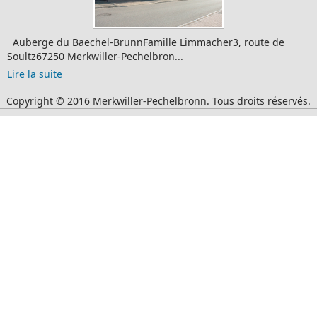
berge du Baechel-BrunnFamille Limmacher3, route de
Do
ultz67250 Merkwiller-Pechelbron...
wo
e la suite
Lir
Copyright © 2016 Merkwiller-Pechelbronn. Tous droits réservés.