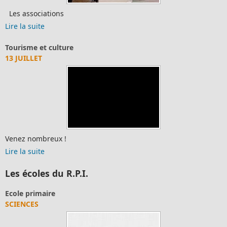
sociations
Nous av
bricolag
suite
Lire la 
e et culture
CECI
LET
OÙ NOU
 nombreux !
suite
Lire la 
Les écoles du R.P.I.
le primaire
Pho
ENCES
PHO