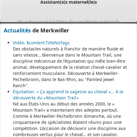
Vous trouverez les listes des assistants maternels
et MAM par commune sur le site :
https://www.bas-rhin.fr/carte-
Actualités
de Merkwiller
assistants-maternels-bas-rhin/
.
Il est mis à jour tous les vendredis.
Vidéo. $content.TitleNoTags
Des obstacles naturels à franchir de manière fluide et
Le site
https://monenfant.fr/
de la CAF présente les disponibilités
sans vitesse… Bienvenue dans le Mountain Trail, une
des assistants maternels.
discipline méconnue de l’équitation qui mêle bien-être
animal, développement de la relation cheval-cavalier et
- - - - - - - - - - - - - - - - - -
renforcement musculaire. Découverte à Merkwiller-
Pechelbronn, dans le Bas-Rhin, au "Painted Jewel
Ranch".
Permanence mairie
Équitation. « Ça apprend la sagesse au cheval »... À la
découverte du « Mountain Trail »
Le secrétariat est fermé le samedi matin.
Né aux États-Unis au début des années 2000, le «
Une permanence est assurée par le maire, sur rendez-vous.
Mountain Trail » a maintenant des adeptes partout.
Comme à Merkwiller-Pechelbronn dimanche, où une
cinquantaine de spécialistes étaient réunis pour une
compétition. L’occasion de découvrir une discipline aux
nombreuses vertus pour le cheval… et son cavalier.