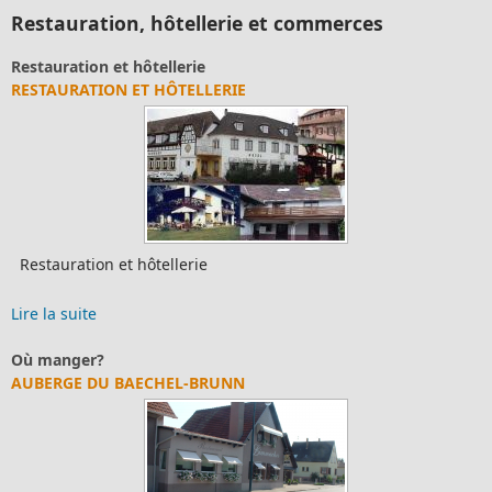
Restauration, hôtellerie et commerces
stauration et hôtellerie
Ar
STAURATION ET HÔTELLERIE
AR
stauration et hôtellerie
Ar
e la suite
Lir
 manger?
Où
BERGE DU BAECHEL-BRUNN
DO