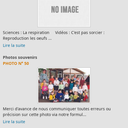
ences : La respiration Vidéos : C'est pas sorcier :
Mer
roduction les oeufs ...
préc
 la suite
Lire
tos souvenirs
Règ
TO N° 50
LE 
ci d'avance de nous communiquer toutes erreurs ou
ision sur cette photo via notre formul...
 la suite
Lire