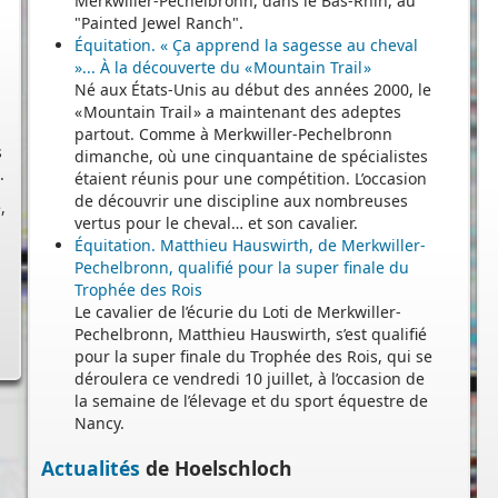
Merkwiller-Pechelbronn, dans le Bas-Rhin, au
"Painted Jewel Ranch".
Équitation. « Ça apprend la sagesse au cheval
»... À la découverte du « Mountain Trail »
Né aux États-Unis au début des années 2000, le
« Mountain Trail » a maintenant des adeptes
s
partout. Comme à Merkwiller-Pechelbronn
.
dimanche, où une cinquantaine de spécialistes
,
étaient réunis pour une compétition. L’occasion
de découvrir une discipline aux nombreuses
vertus pour le cheval… et son cavalier.
Équitation. Matthieu Hauswirth, de Merkwiller-
Pechelbronn, qualifié pour la super finale du
Trophée des Rois
Le cavalier de l’écurie du Loti de Merkwiller-
Pechelbronn, Matthieu Hauswirth, s’est qualifié
pour la super finale du Trophée des Rois, qui se
déroulera ce vendredi 10 juillet, à l’occasion de
la semaine de l’élevage et du sport équestre de
Nancy.
Actualités
de Hoelschloch