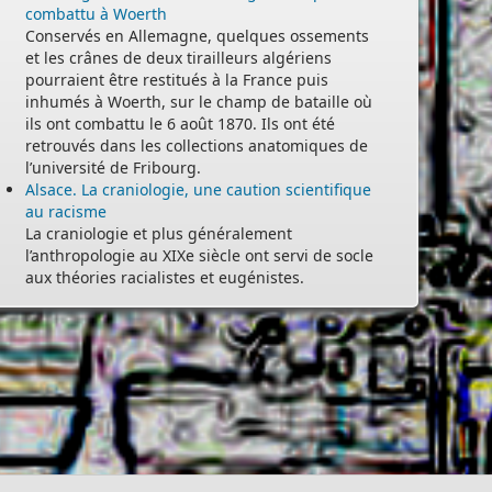
combattu à Woerth
Conservés en Allemagne, quelques ossements
et les crânes de deux tirailleurs algériens
pourraient être restitués à la France puis
inhumés à Woerth, sur le champ de bataille où
ils ont combattu le 6 août 1870. Ils ont été
retrouvés dans les collections anatomiques de
l’université de Fribourg.
Alsace. La craniologie, une caution scientifique
au racisme
La craniologie et plus généralement
l’anthropologie au XIXe siècle ont servi de socle
aux théories racialistes et eugénistes.