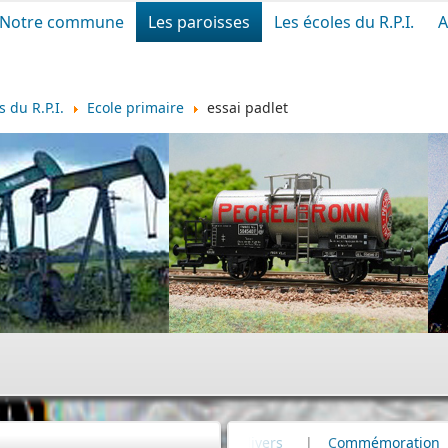
Notre commune
Les paroisses
Les écoles du R.P.I.
A
s du R.P.I.
Ecole primaire
essai padlet
Cimetière
|
Infos divers
|
Commémoration
|
80e ann