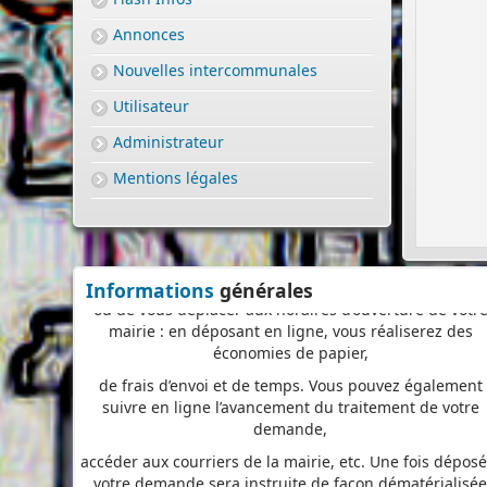
Nous vous proposons un téléservice, destiné aux
Annonces
particuliers comme aux professionnels,
Nouvelles intercommunales
pour
saisir et déposer toutes les pièces de votre dossi
Utilisateur
directement en ligne,
à tout moment et où que vous soyez, dans le cadre
Administrateur
d’une démarche simplifiée.
Mentions légales
Plus besoin d’imprimer vos demandes en de multiple
exemplaires, d’envoyer des plis en recommandé avec
accusé de réception
ou de vous déplacer aux horaires d’ouverture de votr
Informations
générales
mairie : en déposant en ligne, vous réaliserez des
économies de papier,
de frais d’envoi et de temps. Vous pouvez également
suivre en ligne l’avancement du traitement de votre
demande,
accéder aux courriers de la mairie, etc. Une fois déposé
votre demande sera instruite de façon dématérialisé
pour assurer plus de fluidité et de réactivité dans son