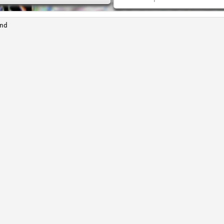
ine
de
s
r