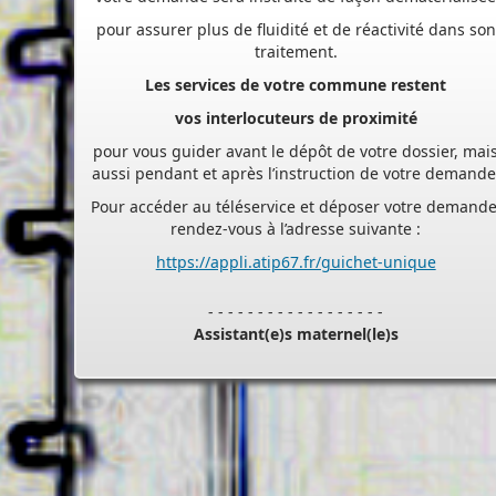
traitement.
Les services de votre commune restent
vos interlocuteurs de proximité
pour vous guider avant le dépôt de votre dossier, mai
aussi pendant et après l’instruction de votre demande
Pour accéder au téléservice et déposer votre demande
rendez-vous à l’adresse suivante :
https://appli.atip67.fr/guichet-unique
- - - - - - - - - - - - - - - - - -
Assistant(e)s maternel(le)s
Vous trouverez les listes des assistants maternels
et MAM par commune sur le site :
https://www.bas-
rhin.fr/carte-assistants-maternels-bas-rhin/
.
Il est mis à jour tous les vendredis.
Le site
https://monenfant.fr/
de la CAF présente les