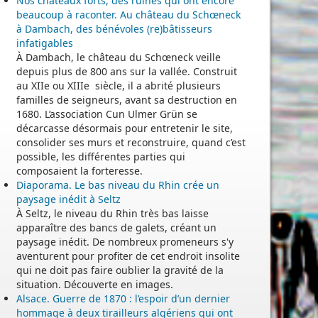
Nos châteaux forts, des ruines qui ont encore
beaucoup à raconter. Au château du Schœneck
à Dambach, des bénévoles (re)bâtisseurs
infatigables
À Dambach, le château du Schœneck veille
depuis plus de 800 ans sur la vallée. Construit
au XIIe ou XIIIe siècle, il a abrité plusieurs
familles de seigneurs, avant sa destruction en
1680. L’association Cun Ulmer Grün se
décarcasse désormais pour entretenir le site,
consolider ses murs et reconstruire, quand c’est
possible, les différentes parties qui
composaient la forteresse.
Diaporama. Le bas niveau du Rhin crée un
paysage inédit à Seltz
À Seltz, le niveau du Rhin très bas laisse
apparaître des bancs de galets, créant un
paysage inédit. De nombreux promeneurs s'y
aventurent pour profiter de cet endroit insolite
qui ne doit pas faire oublier la gravité de la
situation. Découverte en images.
Alsace. Guerre de 1870 : l’espoir d’un dernier
hommage à deux tirailleurs algériens qui ont