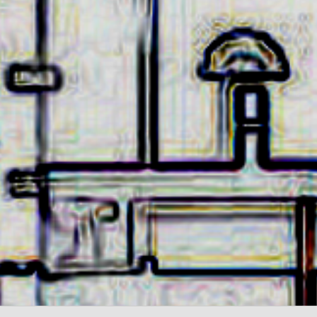
disponibilités des assistants maternels.
- - - - - - - - - - - - - - - - - -
Permanence mairie
Le secrétariat est fermé le samedi matin.
Une permanence est assurée par le maire, sur rendez
vous.