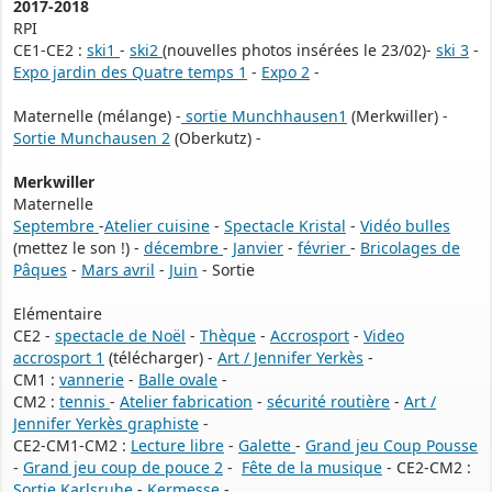
2017-2018
RPI
CE1-CE2 :
ski1
-
ski2
(nouvelles photos insérées le 23/02)-
ski 3
-
Expo jardin des Quatre temps 1
-
Expo 2
-
Maternelle (mélange) -
sortie Munchhausen1
(Merkwiller) -
Sortie Munchausen 2
(Oberkutz) -
Merkwiller
Maternelle
Septembre
-
Atelier cuisine
-
Spectacle Kristal
-
Vidéo bulles
(mettez le son !) -
décembre
-
Janvier
-
février
-
Bricolages de
Pâques
-
Mars avril
-
Juin
- Sortie
Elémentaire
CE2 -
spectacle de Noël
-
Thèque
-
Accrosport
-
Video
accrosport 1
(télécharger) -
Art / Jennifer Yerkès
-
CM1 :
vannerie
-
Balle ovale
-
CM2 :
tennis
-
Atelier fabrication
-
sécurité routière
-
Art /
Jennifer Yerkès graphiste
-
CE2-CM1-CM2 :
Lecture libre
-
Galette
-
Grand jeu Coup Pousse
-
Grand jeu coup de pouce 2
-
Fête de la musique
- CE2-CM2 :
Sortie Karlsruhe
-
Kermesse
-