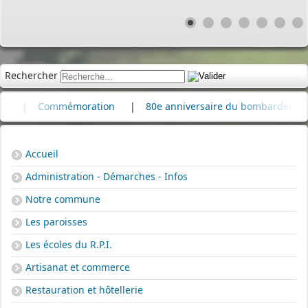
Rechercher
Commémoration
|
80e anniversaire du bombardement de la ra
Accueil
Administration - Démarches - Infos
Notre commune
Les paroisses
Les écoles du R.P.I.
Artisanat et commerce
Restauration et hôtellerie