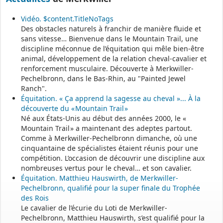
Vidéo. $content.TitleNoTags
Vous trouverez les listes des assistants maternels
Des obstacles naturels à franchir de manière fluide et
et MAM par commune sur le site :
https://www.bas-rhin.fr/carte-
sans vitesse… Bienvenue dans le Mountain Trail, une
assistants-maternels-bas-rhin/
.
discipline méconnue de l’équitation qui mêle bien-être
animal, développement de la relation cheval-cavalier et
Il est mis à jour tous les vendredis.
renforcement musculaire. Découverte à Merkwiller-
Le site
https://monenfant.fr/
de la CAF présente les disponibilités
Pechelbronn, dans le Bas-Rhin, au "Painted Jewel
des assistants maternels.
Ranch".
Équitation. « Ça apprend la sagesse au cheval »... À la
- - - - - - - - - - - - - - - - - -
découverte du « Mountain Trail »
Né aux États-Unis au début des années 2000, le «
Mountain Trail » a maintenant des adeptes partout.
Permanence mairie
Comme à Merkwiller-Pechelbronn dimanche, où une
cinquantaine de spécialistes étaient réunis pour une
Le secrétariat est fermé le samedi matin.
compétition. L’occasion de découvrir une discipline aux
Une permanence est assurée par le maire, sur rendez-vous.
nombreuses vertus pour le cheval… et son cavalier.
Équitation. Matthieu Hauswirth, de Merkwiller-
Pechelbronn, qualifié pour la super finale du Trophée
des Rois
Le cavalier de l’écurie du Loti de Merkwiller-
Pechelbronn, Matthieu Hauswirth, s’est qualifié pour la