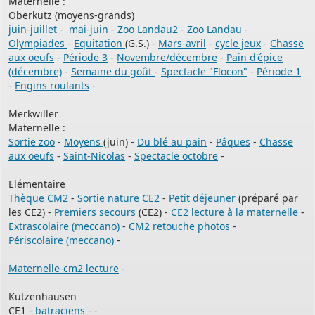
Maternelle :
Oberkutz (moyens-grands)
juin-juillet
-
mai-juin
-
Zoo Landau2
-
Zoo Landau
-
Olympiades
-
Equitation
(G.S.) -
Mars-avril
-
cycle jeux
-
Chasse
au
x oeufs
-
Période 3
-
Novembre/décembre
-
Pain d'épice
(décembre)
-
Semaine du goût
-
Spectacle "Flocon"
-
Période 1
-
Engins roulants
-
Merkwiller
Maternelle :
Sortie zoo
-
Moyens
(juin) -
Du blé au pain
-
Pâques
-
Chasse
aux oeufs
-
Saint-Nicolas
-
Spectacle octobre
-
Elémentaire
Thèque CM2
-
Sortie nature CE2
-
Petit déjeuner
(préparé par
les CE2) -
Premiers secours
(CE2) -
CE2 lecture à la maternelle
-
Extrascolaire (meccano)
-
CM2 retouche photos
-
Périscolaire (meccano)
-
Maternelle-cm2 lecture
-
Kutzenhausen
CE1 -
batraciens
- -