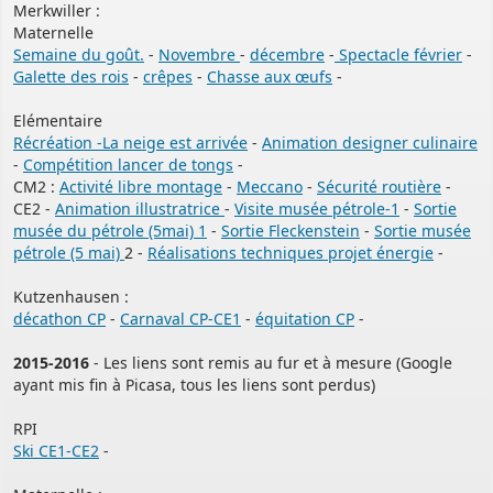
Merkwiller :
Maternelle
Semaine du goût.
-
Novembre
-
décembre
-
Spectacle février
-
Galette des rois
-
crêpes
-
Chasse aux œufs
-
Elémentaire
Récréation -La neige est arrivée
-
Animation designer culinaire
-
Compétition lancer de tongs
-
CM2 :
Activité libre montage
-
Meccano
-
Sécurité routière
-
CE2 -
Animation illustratrice
-
Visite musée pétrole-1
-
Sortie
musée du pétrole (5mai) 1
-
Sortie Fleckenstein
-
Sortie musée
pétrole (5 mai)
2 -
Réalisations techniques projet énergie
-
Kutzenhausen :
décathon CP
-
Carnaval CP-CE1
-
équitation CP
-
2015-2016
- Les liens sont remis au fur et à mesure (Google
ayant mis fin à Picasa, tous les liens sont perdus)
RPI
Ski CE1-CE2
-