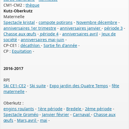
CM1-CM2 :
thèque
Kutz-Oberkutz
Maternelle
Spectacle kristal
-
compote potirons
-
Novembre décembre
-
anniversaires 1er trimestre
-
anniversaires janvier
-
période 3
-
Chasse aux œufs
-
période 4
-
anniversaires avril
-
Jeux de
société
-
anniversaires mai-juin
-
CP-CE1 :
décathlon
-
Sortie fin d'année
-
CP :
Equitation
-
2016-2017
RPI
Ski CE1-CE2
-
Ski suite
-
Expo jardin des Quatre Temps
-
fête
maternelle
-
Oberkutz :
engins roulants
-
1ère période
-
Bredele
-
2ème période
-
Spectacle Groméo
-
Janvier février
-
Carnaval
-
Chasse aux
œufs
-
Mars,avril
-
mai
-