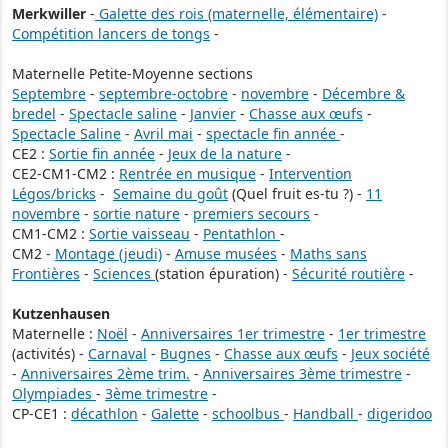
Merkwiller
-
Galette des rois (maternelle, élémentaire)
-
Compétition lancers de tongs
-
Maternelle Petite-Moyenne sections
Septembre
-
septembre-octobre
-
novembre
-
Décembre &
bredel
-
Spectacle saline
-
Janvier
-
Chasse aux œufs
-
Spectacle Saline
-
Avril mai
-
spectacle fin année
-
CE2 :
Sortie fin année
-
Jeux de la nature
-
CE2-CM1-CM2 :
Rentrée en musique
-
Intervention
Légos/bricks
-
Semaine du goût
(Quel fruit es-tu ?) -
11
novembre
-
sortie nature
-
premiers secours
-
CM1-CM2 :
Sortie vaisseau
-
Pentathlon
-
CM2 -
Montage (jeudi)
-
Amuse musées
-
Maths sans
Frontières
-
Sciences
(station épuration) -
Sécurité routière
-
Kutzenhausen
Maternelle :
Noël
-
Anniversaires 1er trimestre
-
1er trimestre
(activités) -
Carnaval
-
Bugnes
-
Chasse aux œufs
-
Jeux société
-
Anniversaires 2ème trim.
-
Anniversaires 3ème trimestre
-
Olympiades
-
3ème trimestre
-
CP-CE1 :
décathlon
-
Galette
-
schoolbus
-
Handball
-
digeridoo