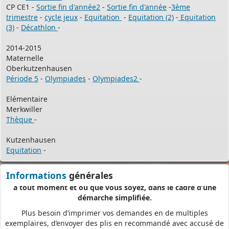
CP CE1 -
Sortie fin d'année2
-
Sortie fin d'année
-
3ème
PERMIS DE CONSTRUIRE- DECLARATION PREALABLE
trimestre
-
cycle jeux
-
Equitation
-
Equitation (2)
-
Equitation
dorénavant en ligne
(3)
-
Décathlon
-
Depuis le 3 janvier 2022, vous pouvez profiter de la
saisine par
2014-2015
voie électronique (SVE)
pour déposer votre
demande
Maternelle
d’autorisation d’urbanisme
Oberkutzenhausen
(Permis de construire, d’aménager et de démolir, déclaration
Période 5
-
Olympiades
-
Olympiades2
-
préalable et certificat d’urbanisme) avec les mêmes garanties de
réception
Elémentaire
Merkwiller
et de prise en compte de votre dossier qu’un dépôt par papier.
Thèque
-
Nous vous proposons un téléservice, destiné aux particuliers
comme aux professionnels,
Kutzenhausen
Equitation
-
pour
saisir et déposer toutes les pièces de votre dossier
directement en ligne,
Informations
générales
à tout moment et où que vous soyez, dans le cadre d’une
démarche simplifiée.
Plus besoin d’imprimer vos demandes en de multiples
exemplaires, d’envoyer des plis en recommandé avec accusé de
réception