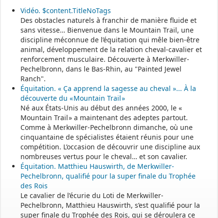
et MAM par commune sur le site :
https://www.bas-rhin.fr/carte-
assistants-maternels-bas-rhin/
.
Vidéo. $content.TitleNoTags
Des obstacles naturels à franchir de manière fluide et
Il est mis à jour tous les vendredis.
sans vitesse… Bienvenue dans le Mountain Trail, une
Le site
https://monenfant.fr/
de la CAF présente les disponibilités
discipline méconnue de l’équitation qui mêle bien-être
des assistants maternels.
animal, développement de la relation cheval-cavalier et
renforcement musculaire. Découverte à Merkwiller-
Pechelbronn, dans le Bas-Rhin, au "Painted Jewel
- - - - - - - - - - - - - - - - - -
Ranch".
Équitation. « Ça apprend la sagesse au cheval »... À la
découverte du « Mountain Trail »
Permanence mairie
Né aux États-Unis au début des années 2000, le «
Mountain Trail » a maintenant des adeptes partout.
Le secrétariat est fermé le samedi matin.
Comme à Merkwiller-Pechelbronn dimanche, où une
Une permanence est assurée par le maire, sur rendez-vous.
cinquantaine de spécialistes étaient réunis pour une
compétition. L’occasion de découvrir une discipline aux
nombreuses vertus pour le cheval… et son cavalier.
Équitation. Matthieu Hauswirth, de Merkwiller-
Pechelbronn, qualifié pour la super finale du Trophée
des Rois
Le cavalier de l’écurie du Loti de Merkwiller-
Pechelbronn, Matthieu Hauswirth, s’est qualifié pour la
super finale du Trophée des Rois, qui se déroulera ce