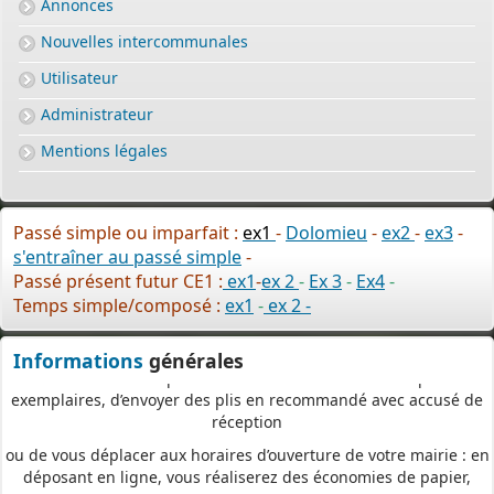
Annonces
Depuis le 3 janvier 2022, vous pouvez profiter de la
saisine par
voie électronique (SVE)
pour déposer votre
demande
Nouvelles intercommunales
d’autorisation d’urbanisme
Utilisateur
(Permis de construire, d’aménager et de démolir, déclaration
préalable et certificat d’urbanisme) avec les mêmes garanties de
Administrateur
réception
Mentions légales
et de prise en compte de votre dossier qu’un dépôt par papier.
Nous vous proposons un téléservice, destiné aux particuliers
comme aux professionnels,
Passé simple ou imparfait :
ex1
-
Dolomieu
-
ex2
-
ex3
-
pour
saisir et déposer toutes les pièces de votre dossier
s'entraîner au passé simple
-
directement en ligne,
Passé présent futur CE1 :
ex1
-
ex 2
-
Ex 3
-
Ex4
-
Temps simple/composé :
ex1
-
ex 2 -
à tout moment et où que vous soyez, dans le cadre d’une
démarche simplifiée.
Informations
générales
Plus besoin d’imprimer vos demandes en de multiples
exemplaires, d’envoyer des plis en recommandé avec accusé de
réception
ou de vous déplacer aux horaires d’ouverture de votre mairie : en
déposant en ligne, vous réaliserez des économies de papier,
de frais d’envoi et de temps. Vous pouvez également suivre en