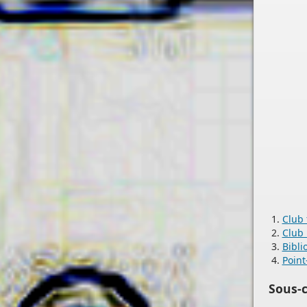
Club 
Club
Bibli
Point
Sous-c