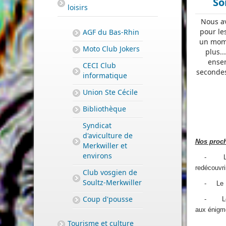
So
loisirs
Nous av
pour le
AGF du Bas-Rhin
un mome
Moto Club Jokers
plus..
ensem
CECI Club
secondes
informatique
Union Ste Cécile
Bibliothèque
Syndicat
d'aviculture de
Nos proch
Merkwiller et
environs
- Le 1
redécouvri
Club vosgien de
Soultz-Merkwiller
- Le 14
Coup d'pousse
- Le 2
aux énigm
Tourisme et culture