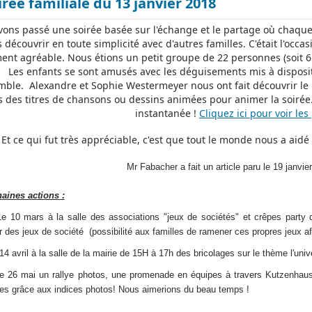
irée familiale du 13 janvier 2018
ons passé une soirée basée sur l'échange et le partage où chaque 
s découvrir en toute simplicité avec d'autres familles. C'était l'occ
nt agréable. Nous étions un petit groupe de 22 personnes (soit 
. Les enfants se sont amusés avec les déguisements mis à dispositi
ble. Alexandre et Sophie Westermeyer nous ont fait découvrir le
 des titres de chansons ou dessins animées pour animer la soirée
instantanée !
Cliquez ici pour voir les
Et ce qui fut très appréciable, c'est que tout le monde nous a aidé
Mr Fabacher a fait un article paru le 19 janvi
aines actions :
0 mars à la salle des associations "jeux de sociétés" et crêpes party de
r des jeux de société (possibilité aux familles de ramener ces propres jeux afi
 avril à la salle de la mairie de 15H à 17h des bricolages sur le thème l'univ
6 mai un rallye photos, une promenade en équipes à travers Kutzenhause
es grâce aux indices photos! Nous aimerions du beau temps !