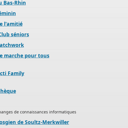
u Bas-Rhin
éminin
e l'amitié
lub séniors
Patchwork
de marche pour tous
cti Family
thèque
ine
de
hanges de connaissances informatiques
osgien de Soultz-Merkwiller
s