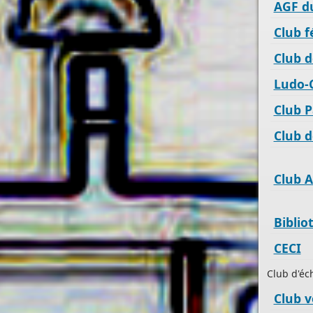
AGF d
Club f
Club d
Ludo-C
Club 
Club 
Club A
PERMIS DE CONSTRUIRE- DECLARATION PREALABLE
Biblio
dorénavant en ligne
CECI
Depuis le 3 janvier 2022, vous pouvez profiter de la
sais
par voie électronique (SVE)
pour déposer votre
deman
Club d'éc
d’autorisation d’urbanisme
Club v
(Permis de construire, d’aménager et de démolir,
déclaration préalable et certificat d’urbanisme) avec le