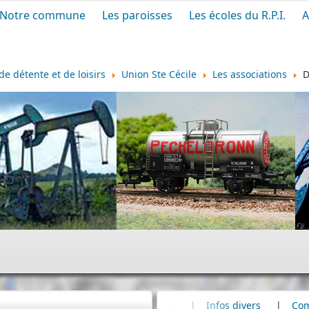
Notre commune
Les paroisses
Les écoles du R.P.I.
A
de détente et de loisirs
Union Ste Cécile
Les associations
D
tière
|
Infos divers
|
Commémoration
|
80e anniversa