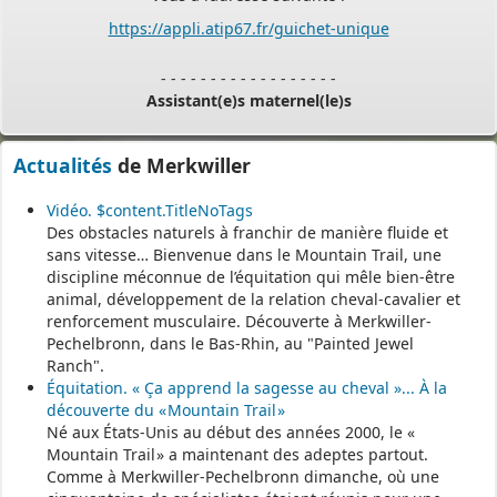
https://appli.atip67.fr/guichet-unique
- - - - - - - - - - - - - - - - - -
Assistant(e)s maternel(le)s
Vous trouverez les listes des assistants maternels
Actualités
de Merkwiller
et MAM par commune sur le site :
https://www.bas-rhin.fr/carte-
assistants-maternels-bas-rhin/
.
Vidéo. $content.TitleNoTags
Des obstacles naturels à franchir de manière fluide et
Il est mis à jour tous les vendredis.
sans vitesse… Bienvenue dans le Mountain Trail, une
Le site
https://monenfant.fr/
de la CAF présente les disponibilités
discipline méconnue de l’équitation qui mêle bien-être
des assistants maternels.
animal, développement de la relation cheval-cavalier et
renforcement musculaire. Découverte à Merkwiller-
- - - - - - - - - - - - - - - - - -
Pechelbronn, dans le Bas-Rhin, au "Painted Jewel
Ranch".
Équitation. « Ça apprend la sagesse au cheval »... À la
Permanence mairie
découverte du « Mountain Trail »
Né aux États-Unis au début des années 2000, le «
Le secrétariat est fermé le samedi matin.
Mountain Trail » a maintenant des adeptes partout.
Une permanence est assurée par le maire, sur rendez-vous.
Comme à Merkwiller-Pechelbronn dimanche, où une