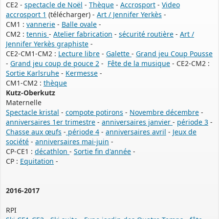
CE2 -
spectacle de Noël
-
Thèque
-
Accrosport
-
Video
accrosport 1
(télécharger) -
Art / Jennifer Yerkès
-
CM1 :
vannerie
-
Balle ovale
-
CM2 :
tennis
-
Atelier fabrication
-
sécurité routière
-
Art /
Jennifer Yerkès graphiste
-
CE2-CM1-CM2 :
Lecture libre
-
Galette
-
Grand jeu Coup Pousse
-
Grand jeu coup de pouce 2
-
Fête de la musique
- CE2-CM2 :
Sortie Karlsruhe
-
Kermesse
-
CM1-CM2 :
thèque
Kutz-Oberkutz
Maternelle
Spectacle kristal
-
compote potirons
-
Novembre décembre
-
anniversaires 1er trimestre
-
anniversaires janvier
-
période 3
-
Chasse aux œufs
-
période 4
-
anniversaires avril
-
Jeux de
société
-
anniversaires mai-juin
-
CP-CE1 :
décathlon
-
Sortie fin d'année
-
CP :
Equitation
-
2016-2017
RPI