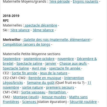
Maternelle Moyens/grands :
1ère période
-
Engins roulants
-
2018-2019
RPI
Maternelles :
spectacle décembre
-
Ski :
1ère séance
-
3ème séance
-
Merkwiller
-
Galette des rois (maternelle, élémentaire)
-
Compétition lancers de tongs
-
Maternelle Petite-Moyenne sections
Septembre
-
septembre-octobre
-
novembre
-
Décembre &
bredel
-
Spectacle saline
-
Janvier
-
Chasse aux œufs
-
Spectacle Saline
-
Avril mai
-
spectacle fin année
-
CE2 :
Sortie fin année
-
Jeux de la nature
-
CE2-CM1-CM2 :
Rentrée en musique
-
Intervention
Légos/bricks
-
Semaine du goût
(Quel fruit es-tu ?) -
11
novembre
-
sortie nature
-
premiers secours
-
CM1-CM2 :
Sortie vaisseau
-
Pentathlon
-
CM2 -
Montage (jeudi)
-
Amuse musées
-
Maths sans
Frontières
-
Sciences
(station épuration) -
Sécurité routière
-