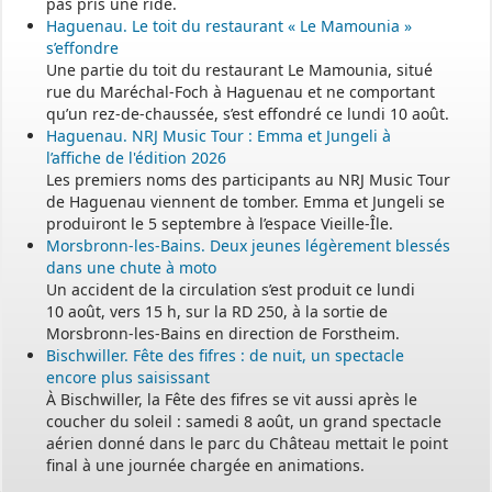
pas pris une ride.
Haguenau. Le toit du restaurant « Le Mamounia »
s’effondre
Une partie du toit du restaurant Le Mamounia, situé
rue du Maréchal-Foch à Haguenau et ne comportant
qu’un rez-de-chaussée, s’est effondré ce lundi 10 août.
Haguenau. NRJ Music Tour : Emma et Jungeli à
l’affiche de l'édition 2026
Les premiers noms des participants au NRJ Music Tour
de Haguenau viennent de tomber. Emma et Jungeli se
produiront le 5 septembre à l’espace Vieille-Île.
Morsbronn-les-Bains. Deux jeunes légèrement blessés
dans une chute à moto
Un accident de la circulation s’est produit ce lundi
10 août, vers 15 h, sur la RD 250, à la sortie de
Morsbronn-les-Bains en direction de Forstheim.
Bischwiller. Fête des fifres : de nuit, un spectacle
encore plus saisissant
À Bischwiller, la Fête des fifres se vit aussi après le
coucher du soleil : samedi 8 août, un grand spectacle
aérien donné dans le parc du Château mettait le point
final à une journée chargée en animations.