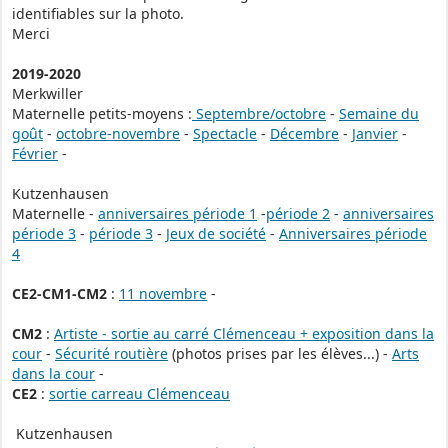
identifiables sur la photo.
Merci
2019-2020
Merkwiller
Maternelle petits-moyens :
Septembre/octobre
-
Semaine du
goût
-
octobre-novembre
-
Spectacle
-
Décembre
-
Janvier
-
Février
-
Kutzenhausen
Maternelle -
anniversaires période 1
-
période 2
-
anniversaires
période 3
-
période 3
-
Jeux de société
-
Anniversaires période
4
CE2-CM1-CM2
:
11 novembre
-
CM2
:
Artiste - sortie au carré Clémenceau + exposition dans la
cour
-
Sécurité routière
(photos prises par les élèves...) -
Arts
dans la cour
-
CE2
:
sortie carreau Clémenceau
Kutzenhausen