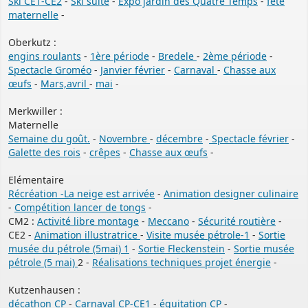
Ski CE1-CE2
-
Ski suite
-
Expo jardin des Quatre Temps
-
fête
maternelle
-
Oberkutz :
engins roulants
-
1ère période
-
Bredele
-
2ème période
-
Spectacle Groméo
-
Janvier février
-
Carnaval
-
Chasse aux
œufs
-
Mars,avril
-
mai
-
Merkwiller :
Maternelle
Semaine du goût.
-
Novembre
-
décembre
-
Spectacle février
-
Galette des rois
-
crêpes
-
Chasse aux œufs
-
Elémentaire
Récréation -La neige est arrivée
-
Animation designer culinaire
-
Compétition lancer de tongs
-
CM2 :
Activité libre montage
-
Meccano
-
Sécurité routière
-
CE2 -
Animation illustratrice
-
Visite musée pétrole-1
-
Sortie
musée du pétrole (5mai) 1
-
Sortie Fleckenstein
-
Sortie musée
pétrole (5 mai)
2 -
Réalisations techniques projet énergie
-
Kutzenhausen :
décathon CP
-
Carnaval CP-CE1
-
équitation CP
-