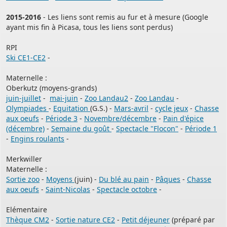
2015-2016
- Les liens sont remis au fur et à mesure (Google
ayant mis fin à Picasa, tous les liens sont perdus)
RPI
Ski CE1-CE2
-
Maternelle :
Oberkutz (moyens-grands)
juin-juillet
-
mai-juin
-
Zoo Landau2
-
Zoo Landau
-
Olympiades
-
Equitation
(G.S.) -
Mars-avril
-
cycle jeux
-
Chasse
au
x oeufs
-
Période 3
-
Novembre/décembre
-
Pain d'épice
(décembre)
-
Semaine du goût
-
Spectacle "Flocon"
-
Période 1
-
Engins roulants
-
Merkwiller
Maternelle :
Sortie zoo
-
Moyens
(juin) -
Du blé au pain
-
Pâques
-
Chasse
aux oeufs
-
Saint-Nicolas
-
Spectacle octobre
-
Elémentaire
Thèque CM2
-
Sortie nature CE2
-
Petit déjeuner
(préparé par