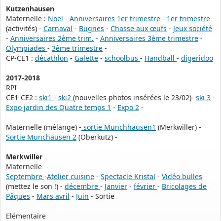
Kutzenhausen
Maternelle :
Noël
-
Anniversaires 1er trimestre
-
1er trimestre
(activités) -
Carnaval
-
Bugnes
-
Chasse aux œufs
-
Jeux société
-
Anniversaires 2ème trim.
-
Anniversaires 3ème trimestre
-
Olympiades
-
3ème trimestre
-
CP-CE1 :
décathlon
-
Galette
-
schoolbus
-
Handball
-
digeridoo
2017-2018
RPI
CE1-CE2 :
ski1
-
ski2
(nouvelles photos insérées le 23/02)-
ski 3
-
Expo jardin des Quatre temps 1
-
Expo 2
-
Maternelle (mélange) -
sortie Munchhausen1
(Merkwiller) -
Sortie Munchausen 2
(Oberkutz) -
Merkwiller
Maternelle
Septembre
-
Atelier cuisine
-
Spectacle Kristal
-
Vidéo bulles
(mettez le son !) -
décembre
-
Janvier
-
février
-
Bricolages de
Pâques
-
Mars avril
-
Juin
- Sortie
Elémentaire