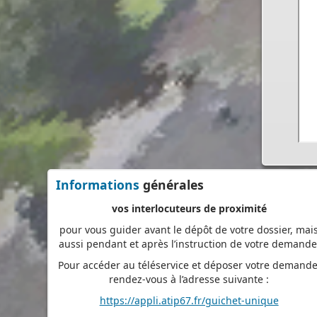
de frais d’envoi et de temps. Vous pouvez également
suivre en ligne l’avancement du traitement de votre
demande,
accéder aux courriers de la mairie, etc. Une fois déposé
votre demande sera instruite de façon dématérialisé
pour assurer plus de fluidité et de réactivité dans son
traitement.
Les services de votre commune restent
vos interlocuteurs de proximité
pour vous guider avant le dépôt de votre dossier, mai
Informations
générales
aussi pendant et après l’instruction de votre demande
Pour accéder au téléservice et déposer votre demande
rendez-vous à l’adresse suivante :
https://appli.atip67.fr/guichet-unique
- - - - - - - - - - - - - - - - - -
Assistant(e)s maternel(le)s