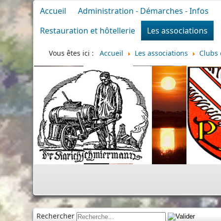
Accueil
Administration - Démarches - Infos
Restauration et hôtellerie
Les associations
Vous êtes ici :
Accueil
Les associations
Clubs 
Rechercher
Cimetière
|
Infos divers
|
Commémoration
|