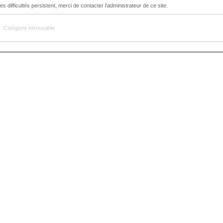
de
s
r
er
s
e