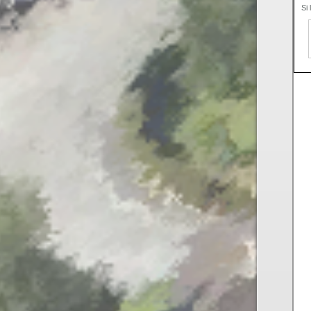
par voie électronique (SVE)
pour déposer votre
deman
d’autorisation d’urbanisme
(Permis de construire, d’aménager et de démolir,
déclaration préalable et certificat d’urbanisme) avec le
mêmes garanties de réception
et de prise en compte de votre dossier qu’un dépôt pa
papier.
Nous vous proposons un téléservice, destiné aux
particuliers comme aux professionnels,
pour
saisir et déposer toutes les pièces de votre dossi
directement en ligne,
à tout moment et où que vous soyez, dans le cadre
d’une démarche simplifiée.
Plus besoin d’imprimer vos demandes en de multiple
exemplaires, d’envoyer des plis en recommandé avec
accusé de réception
ou de vous déplacer aux horaires d’ouverture de votr
mairie : en déposant en ligne, vous réaliserez des
économies de papier,