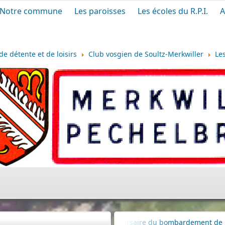
Notre commune
Les paroisses
Les écoles du R.P.I.
A
de détente et de loisirs
Club vosgien de Soultz-Merkwiller
Les
80e anniversaire du bombardement de la raffinerie de pétrole