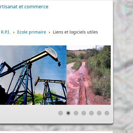
rtisanat et commerce
R.P.I.
Ecole primaire
Liens et logiciels utiles