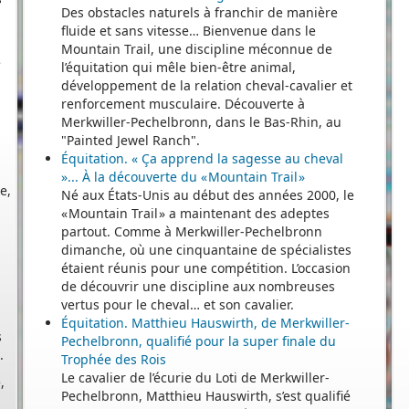
Des obstacles naturels à franchir de manière
e
fluide et sans vitesse… Bienvenue dans le
Mountain Trail, une discipline méconnue de
l’équitation qui mêle bien-être animal,
développement de la relation cheval-cavalier et
renforcement musculaire. Découverte à
Merkwiller-Pechelbronn, dans le Bas-Rhin, au
"Painted Jewel Ranch".
e,
Équitation. « Ça apprend la sagesse au cheval
e
»... À la découverte du « Mountain Trail »
Né aux États-Unis au début des années 2000, le
« Mountain Trail » a maintenant des adeptes
partout. Comme à Merkwiller-Pechelbronn
dimanche, où une cinquantaine de spécialistes
étaient réunis pour une compétition. L’occasion
de découvrir une discipline aux nombreuses
s
vertus pour le cheval… et son cavalier.
.
Équitation. Matthieu Hauswirth, de Merkwiller-
Pechelbronn, qualifié pour la super finale du
,
Trophée des Rois
Le cavalier de l’écurie du Loti de Merkwiller-
Pechelbronn, Matthieu Hauswirth, s’est qualifié