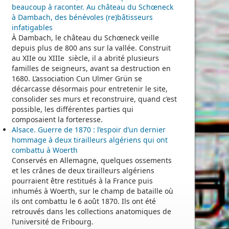
beaucoup à raconter. Au château du Schœneck
à Dambach, des bénévoles (re)bâtisseurs
infatigables
À Dambach, le château du Schœneck veille
depuis plus de 800 ans sur la vallée. Construit
au XIIe ou XIIIe siècle, il a abrité plusieurs
familles de seigneurs, avant sa destruction en
1680. L’association Cun Ulmer Grün se
décarcasse désormais pour entretenir le site,
consolider ses murs et reconstruire, quand c’est
possible, les différentes parties qui
composaient la forteresse.
Alsace. Guerre de 1870 : l’espoir d’un dernier
hommage à deux tirailleurs algériens qui ont
combattu à Woerth
Conservés en Allemagne, quelques ossements
et les crânes de deux tirailleurs algériens
pourraient être restitués à la France puis
inhumés à Woerth, sur le champ de bataille où
ils ont combattu le 6 août 1870. Ils ont été
retrouvés dans les collections anatomiques de
l’université de Fribourg.