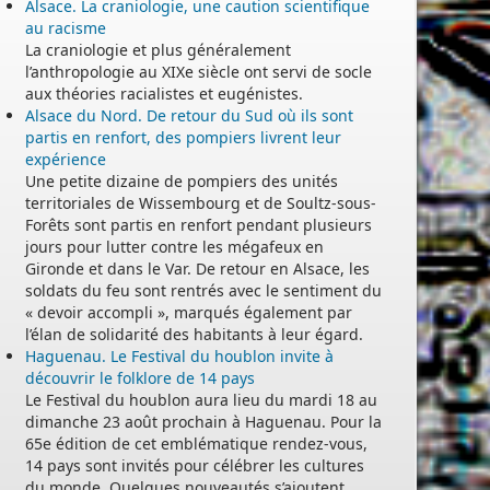
Alsace. La craniologie, une caution scientifique
au racisme
La craniologie et plus généralement
l’anthropologie au XIXe siècle ont servi de socle
aux théories racialistes et eugénistes.
Alsace du Nord. De retour du Sud où ils sont
partis en renfort, des pompiers livrent leur
expérience
Une petite dizaine de pompiers des unités
territoriales de Wissembourg et de Soultz-sous-
Forêts sont partis en renfort pendant plusieurs
jours pour lutter contre les mégafeux en
Gironde et dans le Var. De retour en Alsace, les
soldats du feu sont rentrés avec le sentiment du
« devoir accompli », marqués également par
l’élan de solidarité des habitants à leur égard.
Haguenau. Le Festival du houblon invite à
découvrir le folklore de 14 pays
Le Festival du houblon aura lieu du mardi 18 au
dimanche 23 août prochain à Haguenau. Pour la
65e édition de cet emblématique rendez-vous,
14 pays sont invités pour célébrer les cultures
du monde. Quelques nouveautés s’ajoutent