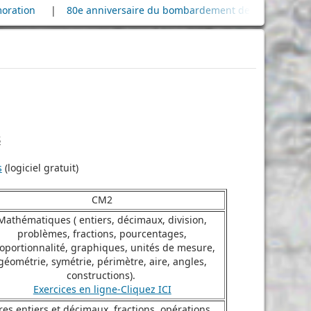
80e anniversaire du bombardement de la raffinerie de pétrole
|
s
s
(logiciel gratuit)
CM2
Mathématiques ( entiers, décimaux, division,
problèmes, fractions, pourcentages,
oportionnalité, graphiques, unités de mesure,
géométrie, symétrie, périmètre, aire, angles,
constructions).
Exercices en ligne-Cliquez ICI
 entiers et décimaux, fractions, opérations,