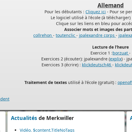
Allemand
Pour les débutants :
Cliquez ici
- Pour se pe
Le logiciel utilisé à l'école (à télécharger) 
ine
Clique sur les liens en bleu pour accé
de
Associer mots et images des part
collrehon
-
toutenclic
-
jpalexandre corps
-
jpalex
s
Lecture de l’heure
Exercice 1 :
borzuat
-
Exercices 2 (écouter): jpalexandre (
explix
) - j
r
Exercices 3 (écrire) :
klickdeutsch46
-
klickde
Traitement de textes
utilisé à l'école (gratuit) :
openoff
er
édent
Actualités
de Merkwiller
s
Vidéo. $content.TitleNoTags