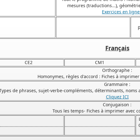
mesures (traductions...), géométri
Exercices en lign
p
Français
CE2
CM1
Orthographe :
Homonymes, règles d'accord : Fiches à imprimer 
Grammaire :
Types de phrases, sujet-verbe-compléments, déterminants, noms adj
Cliquez ICI
Conjugaison :
Tous les temps- Fiches à imprimer avec co
...................................................
........................................................