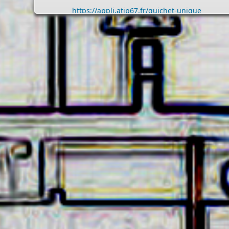
- - - - - - - - - - - - - - - - - -
Assistant(e)s maternel(le)s
Vous trouverez les listes des assistants maternels
et MAM par commune sur le site :
https://www.bas-
rhin.fr/carte-assistants-maternels-bas-rhin/
.
Il est mis à jour tous les vendredis.
Le site
https://monenfant.fr/
de la CAF présente les
disponibilités des assistants maternels.
- - - - - - - - - - - - - - - - - -
Permanence mairie
Le secrétariat est fermé le samedi matin.
Une permanence est assurée par le maire, sur rendez
vous.