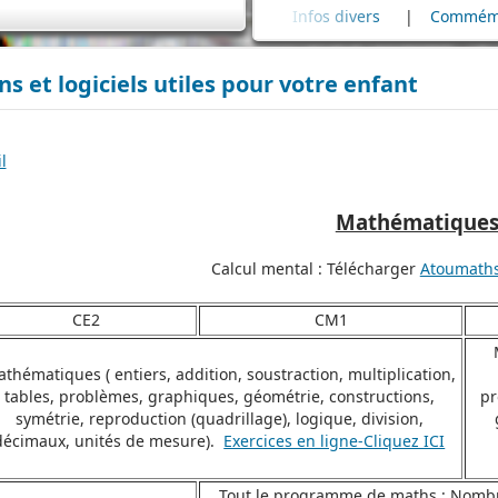
Cimetière
|
Infos divers
|
Commémoration
|
ns et logiciels utiles pour votre enfant
l
Mathématique
Calcul mental : Télécharger
Atoumath
CE2
CM1
thématiques ( entiers, addition, soustraction, multiplication,
tables, problèmes, graphiques, géométrie, constructions,
pr
symétrie, reproduction (quadrillage), logique, division,
décimaux, unités de mesure).
Exercices en ligne-Cliquez ICI
Tout le programme de maths : Nombres