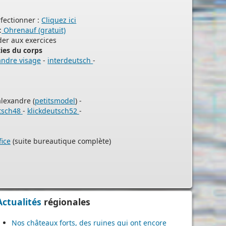
rfectionner :
Cliquez ici
:
Ohrenauf (gratuit)
der aux exercices
ies du corps
andre visage
-
interdeutsch
-
palexandre (
petitsmodel
) -
utsch48
-
klickdeutsch52
-
ice
(suite bureautique complète)
Actualités
régionales
Nos châteaux forts, des ruines qui ont encore