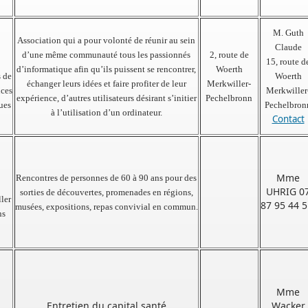
M. Guth
Association qui a pour volonté de réunir au sein
Claude
d’une même communauté tous les passionnés
2, route de
15, route d
d’informatique afin qu’ils puissent se rencontrer,
Woerth
 de
Woerth
échanger leurs idées et faire profiter de leur
Merkwiller-
ces
Merkwiller
expérience, d’autres utilisateurs désirant s’initier
Pechelbronn
ues
Pechelbron
à l’utilisation d’un ordinateur.
Contact
Mme
Rencontres de personnes de 60 à 90 ans pour des
UHRIG 0
sorties de découvertes, promenades en régions,
ler
87 95 44 
musées, expositions, repas convivial en commun.
ns
Mme
Entretien du capital santé
Wacker