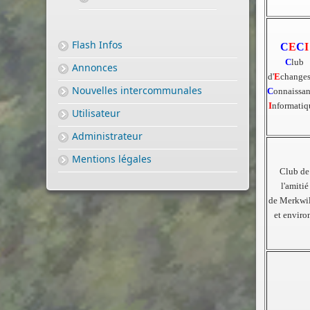
Flash Infos
C
E
C
I
C
lub
Annonces
d'
E
changes
Nouvelles intercommunales
C
onnaissan
I
nformatiq
Utilisateur
Administrateur
Mentions légales
Club de
l'amitié
de Merkwil
et enviro