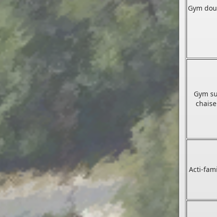
Gym dou
PERMIS DE CONSTRUIRE- DECLARATION PREALABLE
Gym su
dorénavant en ligne
chaise
Depuis le 3 janvier 2022, vous pouvez profiter de la
sais
par voie électronique (SVE)
pour déposer votre
deman
d’autorisation d’urbanisme
(Permis de construire, d’aménager et de démolir,
déclaration préalable et certificat d’urbanisme) avec le
mêmes garanties de réception
Acti-fam
et de prise en compte de votre dossier qu’un dépôt pa
papier.
Nous vous proposons un téléservice, destiné aux
particuliers comme aux professionnels,