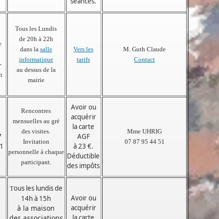
.
séances
Tous les Lundis
de 20h à 22h
e
dans la
salle
Vers les
M. Guth Claude
informatique
tarifs
Contact
-
au dessus de la
n
mairie
Avoir ou
Rencontres
acquérir
mensuelles au gré
la carte
des visites.
Mme UHRIG
7
AGF
Invitation
07 87 95 44 51
51
à 23 €.
personnelle à chaque
Déductible
participant.
des impôts
ous les lundis de
T
Avoir ou
14h à 15h
à la maison
acquérir
des associations
la carte