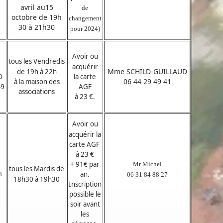
avril au15
de
octobre de 19h
changement
30 à 21h30
pour 2024)
Avoir ou
tous les Vendredis
acquérir
Mme SCHILD-GUILLAUD
de 19h à 22h
D
la carte
06 44 29 49 41
à la maison des
49
AGF
associations
à 23 €.
Avoir ou
acquérir la
carte AGF
à 23 €
+ 91€ par
Mr Michel
tous les Mardis de
an.
8
06 31 84 88 27
18h30 à 19h30
Inscription
possible le
soir avant
les