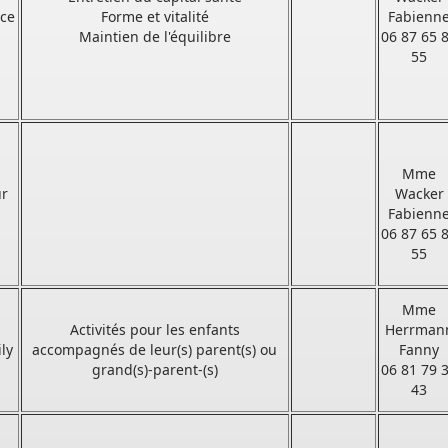
ce
Forme et vitalité
Fabienn
Maintien de l'équilibre
06 87 65 
55
Mme
r
Wacker
Fabienn
ine
06 87 65 
de
55
Mme
s
Activités pour les enfants
Herrman
ily
accompagnés de leur(s) parent(s) ou
Fanny
r
grand(s)-parent-(s)
06 81 79 
43