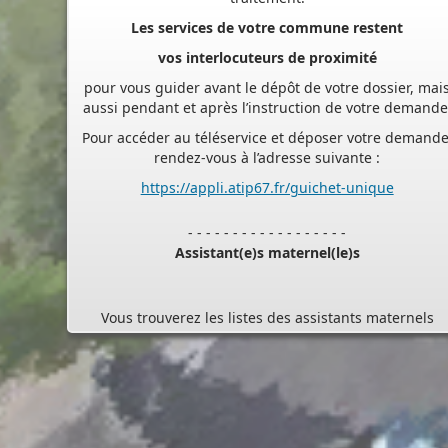
vos interlocuteurs de proximité
pour vous guider avant le dépôt de votre dossier, mai
aussi pendant et après l’instruction de votre demande
Pour accéder au téléservice et déposer votre demande
rendez-vous à l’adresse suivante :
https://appli.atip67.fr/guichet-unique
- - - - - - - - - - - - - - - - - -
Assistant(e)s maternel(le)s
Vous trouverez les listes des assistants maternels
et MAM par commune sur le site :
https://www.bas-
rhin.fr/carte-assistants-maternels-bas-rhin/
.
Il est mis à jour tous les vendredis.
Le site
https://monenfant.fr/
de la CAF présente les
disponibilités des assistants maternels.
- - - - - - - - - - - - - - - - - -