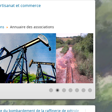
rtisanat et commerce
ons
Annuaire des associations
 de la raffinerie de pétrole
|
Délibérations Conseil Municipal