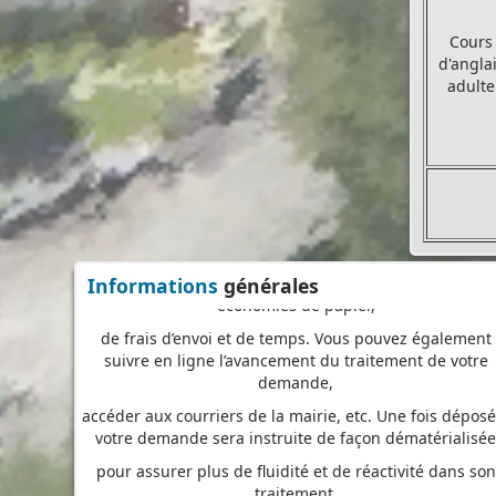
pour
saisir et déposer toutes les pièces de votre dossi
directement en ligne,
Cours
d'angla
à tout moment et où que vous soyez, dans le cadre
adulte
d’une démarche simplifiée.
Plus besoin d’imprimer vos demandes en de multiple
exemplaires, d’envoyer des plis en recommandé avec
accusé de réception
ou de vous déplacer aux horaires d’ouverture de votr
mairie : en déposant en ligne, vous réaliserez des
économies de papier,
Informations
générales
de frais d’envoi et de temps. Vous pouvez également
suivre en ligne l’avancement du traitement de votre
demande,
accéder aux courriers de la mairie, etc. Une fois déposé
votre demande sera instruite de façon dématérialisé
pour assurer plus de fluidité et de réactivité dans son
traitement.
Les services de votre commune restent