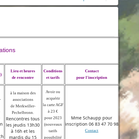
ations
Lieu et heures
Conditions
Contact
)
de rencontre
et tarifs
pour l'inscription
Avoir ou
à la maison des
acquérir
-
associations
la carte AGF
de Merkwiller-
e
à 23 €
Pechelbronn.
e
Mme Schaupp pour
pour 2023
Rencontres tous
nn
inscription 06 83 47 70 98
les jeudis 13h30
(nouveaux
à 16h et les
Contact
tarifs
ch
mardis du 15
possibilité