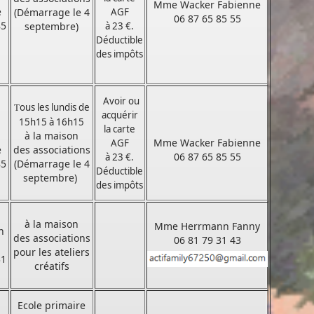
Mme Wacker Fabienne
e
(Démarrage le 4
AGF
06 87 65 85 55
85
septembre)
à 23 €.
Déductible
des impôts
Avoir ou
ous les lundis de
T
acquérir
15h15 à 16h15
la carte
à la maison
Mme Wacker Fabienne
AGF
e
des associations
06 87 65 85 55
à 23 €.
85
(Démarrage le 4
Déductible
septembre)
des impôts
à la maison
Mme Herrmann Fanny
n
des associations
06 81 79 31 43
pour les ateliers
31
créatifs
Ecole primaire