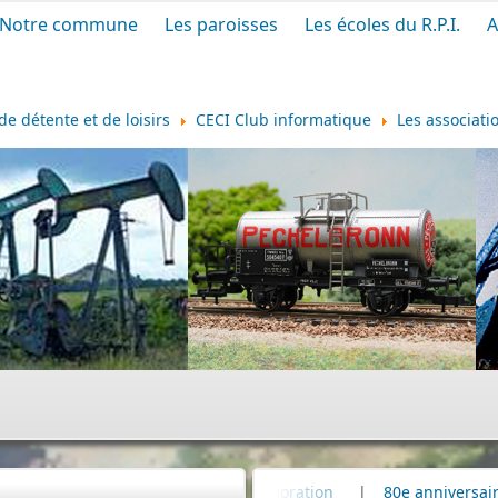
Notre commune
Les paroisses
Les écoles du R.P.I.
A
de détente et de loisirs
CECI Club informatique
Les associati
ers
|
Commémoration
|
80e anniversaire du bombardement