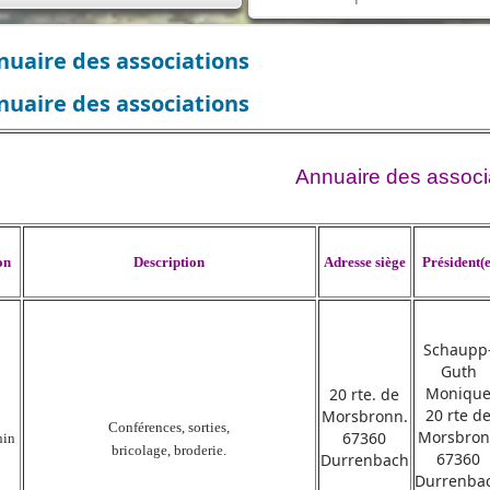
uaire des associations
uaire des associations
Annuaire des associ
on
Description
Adresse siège
Président(e
Schaupp
Guth
Moniqu
20 rte. de
20 rte d
Morsbronn.
Conférences, sorties,
Morsbro
67360
nin
bricolage, broderie.
67360
Durrenbach
Durrenba