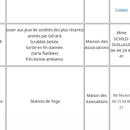
Contact
Jouer aux jeux de sociétés (les plus récents)
Mme
animés par Gérard.
SCHILD-
Maison des
ub
Scrabble,belote.
GUILLAU
Associations
Sortie en fin d'année.
06 44 29 
(tarte flambée)
41
Très bonne ambiance.
Maison des
Mr Michel
ga
Séances de Yoga
Associations
06 31 84 8
27