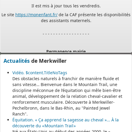
Le site
https://monenfant.fr/
de la CAF présente les disponibilités
des assistants maternels.
- - - - - - - - - - - - - - - - - -
Permanence mairie
Le secrétariat est fermé le samedi matin.
Actualités
de Merkwiller
Une permanence est assurée par le maire, sur rendez-vous.
Vidéo. $content.TitleNoTags
Des obstacles naturels à franchir de manière fluide et
sans vitesse… Bienvenue dans le Mountain Trail, une
discipline méconnue de l’équitation qui mêle bien-être
animal, développement de la relation cheval-cavalier et
renforcement musculaire. Découverte à Merkwiller-
Pechelbronn, dans le Bas-Rhin, au "Painted Jewel
Ranch".
Équitation. « Ça apprend la sagesse au cheval »... À la
découverte du « Mountain Trail »
Né aux États-Unis au début des années 2000, le «