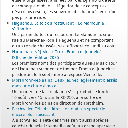
étaient organisées, animées par des DJ à bord de leur
discothèque mobile. Si l’âge d’or de ce concept est
désormais révolu, les souvenirs des habitués eux, n’ont
pas pris une ride.
Haguenau. Le toit du restaurant « Le Mamounia »
s’effondre
Une partie du toit du restaurant Le Mamounia, situé
rue du Maréchal-Foch à Haguenau et ne comportant
qu’un rez-de-chaussée, s’est effondré ce lundi 10 août.
Haguenau. NRJ Music Tour : Emma et Jungeli à
l’affiche de l'édition 2026
Les premiers noms des participants au NRJ Music Tour
de Haguenau viennent de tomber. Emma et Jungeli se
produiront le 5 septembre à l’espace Vieille-Île.
Morsbronn-les-Bains. Deux jeunes légèrement blessés
dans une chute à moto
Un accident de la circulation s’est produit ce lundi
10 août, vers 15 h, sur la RD 250, à la sortie de
Morsbronn-les-Bains en direction de Forstheim.
Bischwiller. Fête des fifres : de nuit, un spectacle
encore plus saisissant
À Bischwiller, la Fête des fifres se vit aussi après le
coucher du soleil : samedi 8 août, un grand spectacle