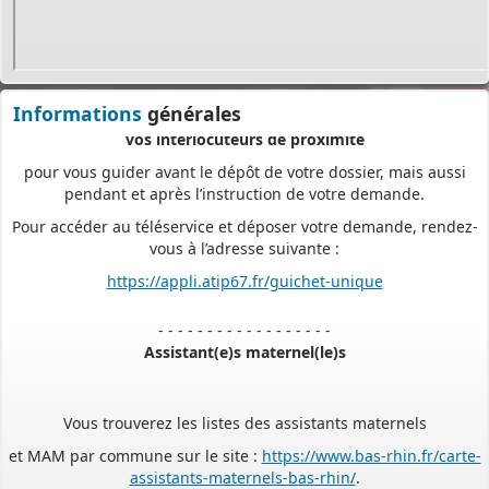
demande sera instruite de façon dématérialisée
pour assurer plus de fluidité et de réactivité dans son traitement.
Les services de votre commune restent
Informations
générales
vos interlocuteurs de proximité
pour vous guider avant le dépôt de votre dossier, mais aussi
pendant et après l’instruction de votre demande.
Pour accéder au téléservice et déposer votre demande, rendez-
vous à l’adresse suivante :
https://appli.atip67.fr/guichet-unique
- - - - - - - - - - - - - - - - - -
Assistant(e)s maternel(le)s
Vous trouverez les listes des assistants maternels
et MAM par commune sur le site :
https://www.bas-rhin.fr/carte-
assistants-maternels-bas-rhin/
.
Il est mis à jour tous les vendredis.