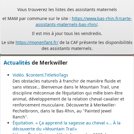
Vous trouverez les listes des assistants maternels
et MAM par commune sur le site :
https://www.bas-rhin.fr/carte-
assistants-maternels-bas-rhin/
.
Il est mis à jour tous les vendredis.
Le site
https://monenfant.fr/
de la CAF présente les disponibilités
des assistants maternels.
- - - - - - - - - - - - - - - - - -
Actualités
de Merkwiller
Permanence mairie
Vidéo. $content.TitleNoTags
Des obstacles naturels à franchir de manière fluide et
Le secrétariat est fermé le samedi matin.
sans vitesse… Bienvenue dans le Mountain Trail, une
Une permanence est assurée par le maire, sur rendez-vous.
discipline méconnue de l’équitation qui mêle bien-être
animal, développement de la relation cheval-cavalier et
renforcement musculaire. Découverte à Merkwiller-
Pechelbronn, dans le Bas-Rhin, au "Painted Jewel
Ranch".
Équitation. « Ça apprend la sagesse au cheval »... À la
découverte du « Mountain Trail »