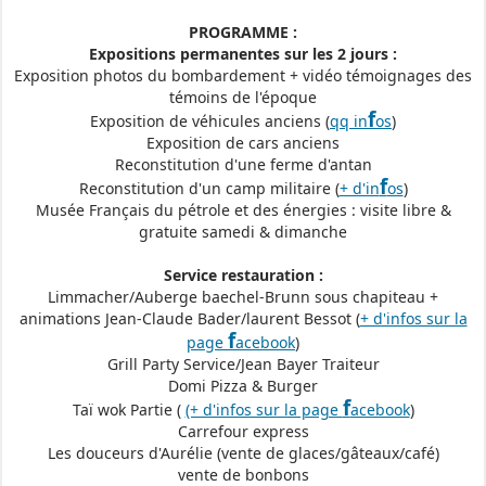
PROGRAMME :
Expositions permanentes sur les 2 jours :
Exposition photos du bombardement + vidéo témoignages des
témoins de l'époque
f
Exposition de véhicules anciens (
qq in
os
)
Exposition de cars anciens
Reconstitution d'une ferme d'antan
f
Reconstitution d'un camp militaire (
+ d'in
os
)
Musée Français du pétrole et des énergies : visite libre &
gratuite samedi & dimanche
Service restauration :
Limmacher/Auberge baechel-Brunn sous chapiteau +
animations Jean-Claude Bader/laurent Bessot (
+ d'infos sur la
f
page
acebook
)
Grill Party Service/Jean Bayer Traiteur
Domi Pizza & Burger
f
Taï wok Partie (
(+ d'infos sur la page
acebook
)
Carrefour express
Les douceurs d'Aurélie (vente de glaces/gâteaux/café)
vente de bonbons