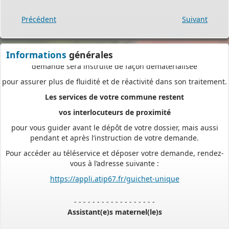
déposant en ligne, vous réaliserez des économies de papier,
Précédent
Suivant
de frais d’envoi et de temps. Vous pouvez également suivre en
ligne l’avancement du traitement de votre demande,
accéder aux courriers de la mairie, etc. Une fois déposée, votre
Informations
générales
demande sera instruite de façon dématérialisée
pour assurer plus de fluidité et de réactivité dans son traitement.
Les services de votre commune restent
vos interlocuteurs de proximité
pour vous guider avant le dépôt de votre dossier, mais aussi
pendant et après l’instruction de votre demande.
Pour accéder au téléservice et déposer votre demande, rendez-
vous à l’adresse suivante :
https://appli.atip67.fr/guichet-unique
- - - - - - - - - - - - - - - - - -
Assistant(e)s maternel(le)s