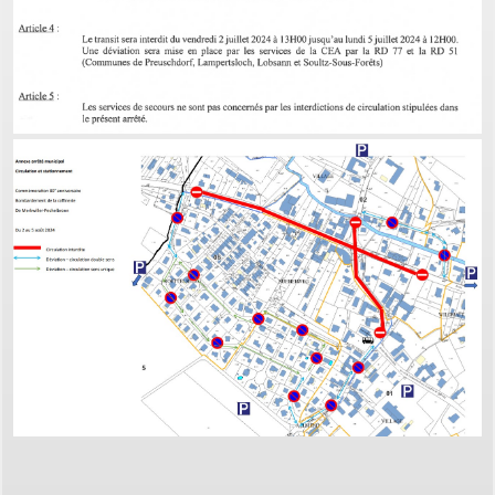
dorénavant en ligne
Depuis le 3 janvier 2022, vous pouvez profiter de la
saisine par
voie électronique (SVE)
pour déposer votre
demande
d’autorisation d’urbanisme
(Permis de construire, d’aménager et de démolir, déclaration
préalable et certificat d’urbanisme) avec les mêmes garanties de
réception
et de prise en compte de votre dossier qu’un dépôt par papier.
Nous vous proposons un téléservice, destiné aux particuliers
comme aux professionnels,
pour
saisir et déposer toutes les pièces de votre dossier
directement en ligne,
à tout moment et où que vous soyez, dans le cadre d’une
démarche simplifiée.
Plus besoin d’imprimer vos demandes en de multiples
exemplaires, d’envoyer des plis en recommandé avec accusé de
réception
ou de vous déplacer aux horaires d’ouverture de votre mairie : en