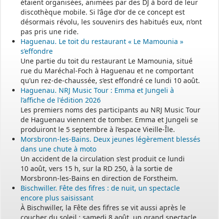
étaient organisées, animées par des DJ à bord de leur
discothèque mobile. Si l’âge d’or de ce concept est
désormais révolu, les souvenirs des habitués eux, n’ont
pas pris une ride.
Haguenau. Le toit du restaurant « Le Mamounia »
s’effondre
Une partie du toit du restaurant Le Mamounia, situé
rue du Maréchal-Foch à Haguenau et ne comportant
qu’un rez-de-chaussée, s’est effondré ce lundi 10 août.
Haguenau. NRJ Music Tour : Emma et Jungeli à
l’affiche de l'édition 2026
Les premiers noms des participants au NRJ Music Tour
de Haguenau viennent de tomber. Emma et Jungeli se
produiront le 5 septembre à l’espace Vieille-Île.
Morsbronn-les-Bains. Deux jeunes légèrement blessés
dans une chute à moto
Un accident de la circulation s’est produit ce lundi
10 août, vers 15 h, sur la RD 250, à la sortie de
Morsbronn-les-Bains en direction de Forstheim.
Bischwiller. Fête des fifres : de nuit, un spectacle
encore plus saisissant
À Bischwiller, la Fête des fifres se vit aussi après le
coucher du soleil : samedi 8 août, un grand spectacle