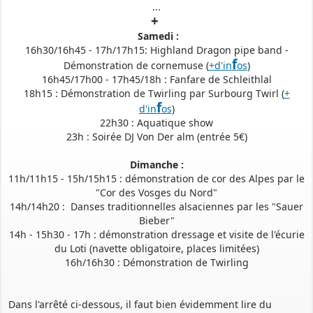
...
+
Samedi :
16h30/16h45 - 17h/17h15: Highland Dragon pipe band -
f
Démonstration de cornemuse (
+d'in
os
)
16h45/17h00 - 17h45/18h : Fanfare de Schleithlal
18h15 : Démonstration de Twirling par Surbourg Twirl (
+
f
d'in
os
)
22h30 : Aquatique show
23h : Soirée DJ Von Der alm (entrée 5€)
Dimanche :
11h/11h15 - 15h/15h15 : démonstration de cor des Alpes par le
"Cor des Vosges du Nord"
14h/14h20 : Danses traditionnelles alsaciennes par les "Sauer
Bieber"
14h - 15h30 - 17h : démonstration dressage et visite de l'écurie
du Loti (navette obligatoire, places limitées)
16h/16h30 : Démonstration de Twirling
Dans l'arrêté ci-dessous, il faut bien évidemment lire du