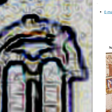
E-ma
No