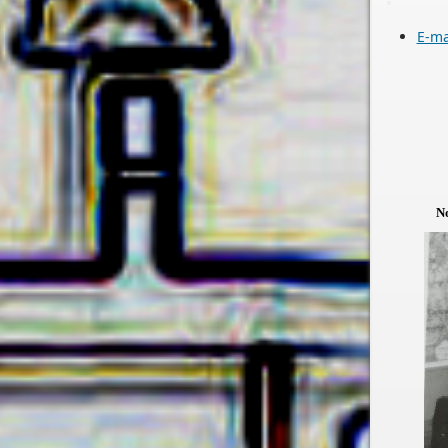
E-ma
No