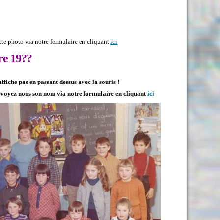
te photo via notre formulaire en cliquant
ici
re 19??
fiche pas en passant dessus avec la souris !
 envoyez nous son nom via notre formulaire en cliquant
ici