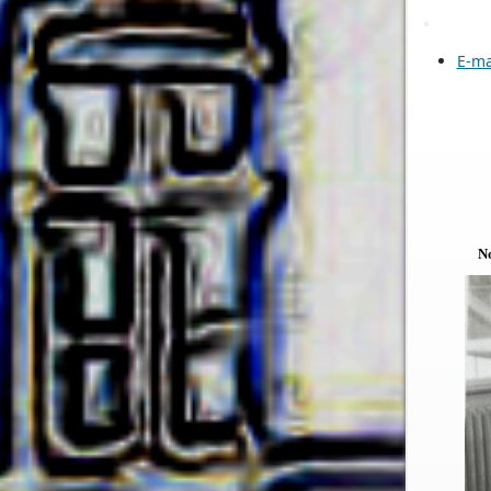
E-ma
No