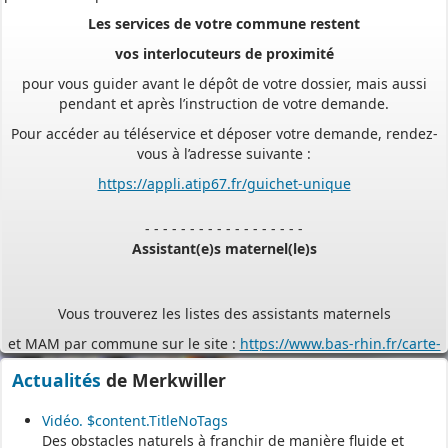
Les services de votre commune restent
vos interlocuteurs de proximité
pour vous guider avant le dépôt de votre dossier, mais aussi
pendant et après l’instruction de votre demande.
Pour accéder au téléservice et déposer votre demande, rendez-
vous à l’adresse suivante :
https://appli.atip67.fr/guichet-unique
- - - - - - - - - - - - - - - - - -
Assistant(e)s maternel(le)s
Vous trouverez les listes des assistants maternels
et MAM par commune sur le site :
https://www.bas-rhin.fr/carte-
assistants-maternels-bas-rhin/
.
Actualités
de Merkwiller
Il est mis à jour tous les vendredis.
Le site
https://monenfant.fr/
de la CAF présente les disponibilités
Vidéo. $content.TitleNoTags
des assistants maternels.
Des obstacles naturels à franchir de manière fluide et