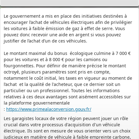
Le gouvernement a mis en place des initiatives destinées à
encourager l’achat de véhicules électriques afin de privilégier
les voitures à faible émission de gaz à effet de serre. Vous
pouvez donc recevoir une aide en argent si vous pouvez
justifier de l’achat d’un de ces véhicules.
Le montant maximal du bonus écologique culmine à 7 000 €
pour les voitures et à 8 000 € pour les camions ou
fourgonnettes. Pour définir de manière précise le montant
octroyé, plusieurs paramètres sont pris en compte,
notamment le coût initial, les taxes en vigueur au moment de
l’achat et la qualité de l'acheteur, que ce dernier soit un
PERMIS DE CONSTRUIRE- DECLARATION PREALABLE
particulier ou un professionnel. Toutes les informations
dorénavant en ligne
relatives à ces deux avantages sont aisément accessibles sur
la plateforme gouvernementale
Depuis le 3 janvier 2022, vous pouvez profiter de la
saisine par
:
https://www.primealaconversion.gouv.fr/
voie électronique (SVE)
pour déposer votre
demande
d’autorisation d’urbanisme
Les garagistes locaux de votre région peuvent jouer un rôle
crucial dans votre processus d'acquisition d'un véhicule
(Permis de construire, d’aménager et de démolir, déclaration
électrique. Ils sont en mesure de vous orienter vers un choix
préalable et certificat d’urbanisme) avec les mêmes garanties de
judicieux en matière de véhicule à faible empreinte carbone,
réception