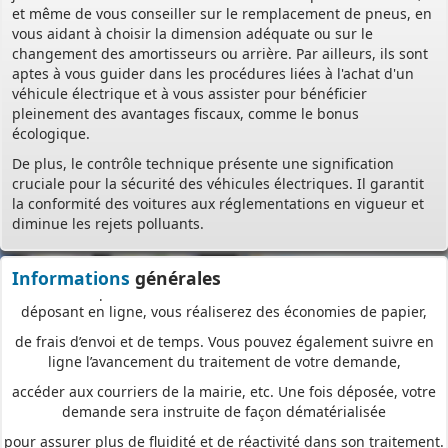
et même de vous conseiller sur le remplacement de pneus, en
et de prise en compte de votre dossier qu’un dépôt par papier.
vous aidant à choisir la dimension adéquate ou sur le
changement des amortisseurs ou arrière. Par ailleurs, ils sont
Nous vous proposons un téléservice, destiné aux particuliers
aptes à vous guider dans les procédures liées à l'achat d'un
comme aux professionnels,
véhicule électrique et à vous assister pour bénéficier
pour
saisir et déposer toutes les pièces de votre dossier
pleinement des avantages fiscaux, comme le bonus
directement en ligne,
écologique.
à tout moment et où que vous soyez, dans le cadre d’une
De plus, le contrôle technique présente une signification
démarche simplifiée.
cruciale pour la sécurité des véhicules électriques. Il garantit
la conformité des voitures aux réglementations en vigueur et
Plus besoin d’imprimer vos demandes en de multiples
diminue les rejets polluants.
exemplaires, d’envoyer des plis en recommandé avec accusé de
réception
Informations
générales
ou de vous déplacer aux horaires d’ouverture de votre mairie : en
déposant en ligne, vous réaliserez des économies de papier,
de frais d’envoi et de temps. Vous pouvez également suivre en
ligne l’avancement du traitement de votre demande,
accéder aux courriers de la mairie, etc. Une fois déposée, votre
demande sera instruite de façon dématérialisée
pour assurer plus de fluidité et de réactivité dans son traitement.