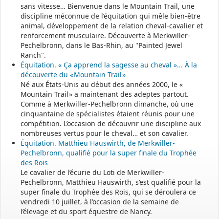
sans vitesse… Bienvenue dans le Mountain Trail, une
- - - - - - - - - - - - - - - - - -
discipline méconnue de l’équitation qui mêle bien-être
animal, développement de la relation cheval-cavalier et
renforcement musculaire. Découverte à Merkwiller-
Permanence mairie
Pechelbronn, dans le Bas-Rhin, au "Painted Jewel
Ranch".
Le secrétariat est fermé le samedi matin.
Équitation. « Ça apprend la sagesse au cheval »... À la
Une permanence est assurée par le maire, sur rendez-vous.
découverte du « Mountain Trail »
Né aux États-Unis au début des années 2000, le «
Mountain Trail » a maintenant des adeptes partout.
Comme à Merkwiller-Pechelbronn dimanche, où une
cinquantaine de spécialistes étaient réunis pour une
compétition. L’occasion de découvrir une discipline aux
nombreuses vertus pour le cheval… et son cavalier.
Équitation. Matthieu Hauswirth, de Merkwiller-
Pechelbronn, qualifié pour la super finale du Trophée
des Rois
Le cavalier de l’écurie du Loti de Merkwiller-
Pechelbronn, Matthieu Hauswirth, s’est qualifié pour la
super finale du Trophée des Rois, qui se déroulera ce
vendredi 10 juillet, à l’occasion de la semaine de
l’élevage et du sport équestre de Nancy.