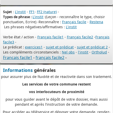
à tout moment et où que vous soyez, dans le cadre d’une
démarche simplifiée.
Sujet
:
L'instit
-
FF1
-
FF2 (nature)
-
L'instit
:(Leçon - reconnaître le type, choisir
Types de phrase :
Plus besoin d’imprimer vos demandes en de multiples
ponctuation, Ecrire) -Reconnaître :
Français facile
-
Restena
exemplaires, d’envoyer des plis en recommandé avec accusé de
Les phrases négatives/affirmatives :
L'instit
réception
ou de vous déplacer aux horaires d’ouverture de votre mairie : en
Verbe état / action -
Français facile1
-
Français facile2
-
Français
déposant en ligne, vous réaliserez des économies de papier,
facile3
-
Le prédicat :
exercices1
-
sujet et prédicat
-
sujet et prédicat 2
-
de frais d’envoi et de temps. Vous pouvez également suivre en
Les compléments circonstanciels :
Nel obs
-
l'instit
-
Ortholud
-
ligne l’avancement du traitement de votre demande,
Francais facile1
-
français facile2
-
accéder aux courriers de la mairie, etc. Une fois déposée, votre
demande sera instruite de façon dématérialisée
Informations
générales
pour assurer plus de fluidité et de réactivité dans son traitement.
Les services de votre commune restent
vos interlocuteurs de proximité
pour vous guider avant le dépôt de votre dossier, mais aussi
pendant et après l’instruction de votre demande.
Pour accéder au téléservice et déposer votre demande, rendez-