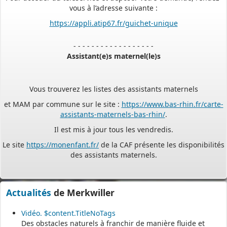
vous à l’adresse suivante :
https://appli.atip67.fr/guichet-unique
- - - - - - - - - - - - - - - - - -
Assistant(e)s maternel(le)s
Vous trouverez les listes des assistants maternels
et MAM par commune sur le site :
https://www.bas-rhin.fr/carte-
assistants-maternels-bas-rhin/
.
Il est mis à jour tous les vendredis.
Le site
https://monenfant.fr/
de la CAF présente les disponibilités
des assistants maternels.
- - - - - - - - - - - - - - - - - -
Actualités
de Merkwiller
Permanence mairie
Vidéo. $content.TitleNoTags
Le secrétariat est fermé le samedi matin.
Des obstacles naturels à franchir de manière fluide et