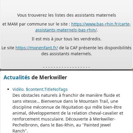
Vous trouverez les listes des assistants maternels
et MAM par commune sur le site :
https://www.bas-rhin.fr/carte-
assistants-maternels-bas-rhin/
.
Il est mis à jour tous les vendredis.
Le site
https://monenfant.fr/
de la CAF présente les disponibilités
des assistants maternels.
- - - - - - - - - - - - - - - - - -
Actualités
de Merkwiller
Permanence mairie
Vidéo. $content.TitleNoTags
Le secrétariat est fermé le samedi matin.
Des obstacles naturels à franchir de manière fluide et
Une permanence est assurée par le maire, sur rendez-vous.
sans vitesse… Bienvenue dans le Mountain Trail, une
discipline méconnue de l’équitation qui mêle bien-être
animal, développement de la relation cheval-cavalier et
renforcement musculaire. Découverte à Merkwiller-
Pechelbronn, dans le Bas-Rhin, au "Painted Jewel
Ranch".