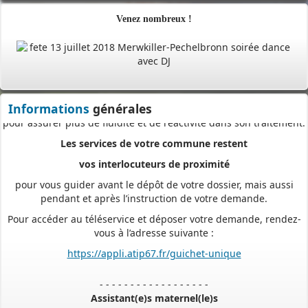
ou de vous déplacer aux horaires d’ouverture de votre mairie : en
déposant en ligne, vous réaliserez des économies de papier,
Venez nombreux !
de frais d’envoi et de temps. Vous pouvez également suivre en
ligne l’avancement du traitement de votre demande,
accéder aux courriers de la mairie, etc. Une fois déposée, votre
demande sera instruite de façon dématérialisée
Informations
générales
pour assurer plus de fluidité et de réactivité dans son traitement.
Les services de votre commune restent
vos interlocuteurs de proximité
pour vous guider avant le dépôt de votre dossier, mais aussi
pendant et après l’instruction de votre demande.
Pour accéder au téléservice et déposer votre demande, rendez-
vous à l’adresse suivante :
https://appli.atip67.fr/guichet-unique
- - - - - - - - - - - - - - - - - -
Assistant(e)s maternel(le)s