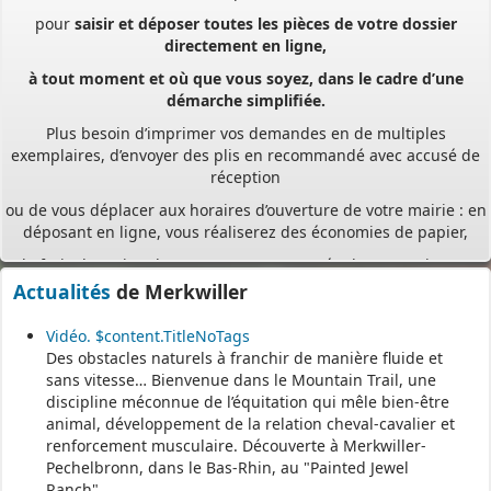
pour
saisir et déposer toutes les pièces de votre dossier
directement en ligne,
à tout moment et où que vous soyez, dans le cadre d’une
démarche simplifiée.
Plus besoin d’imprimer vos demandes en de multiples
exemplaires, d’envoyer des plis en recommandé avec accusé de
réception
ou de vous déplacer aux horaires d’ouverture de votre mairie : en
déposant en ligne, vous réaliserez des économies de papier,
de frais d’envoi et de temps. Vous pouvez également suivre en
ligne l’avancement du traitement de votre demande,
Actualités
de Merkwiller
accéder aux courriers de la mairie, etc. Une fois déposée, votre
demande sera instruite de façon dématérialisée
Vidéo. $content.TitleNoTags
Des obstacles naturels à franchir de manière fluide et
pour assurer plus de fluidité et de réactivité dans son traitement.
sans vitesse… Bienvenue dans le Mountain Trail, une
Les services de votre commune restent
discipline méconnue de l’équitation qui mêle bien-être
animal, développement de la relation cheval-cavalier et
vos interlocuteurs de proximité
renforcement musculaire. Découverte à Merkwiller-
pour vous guider avant le dépôt de votre dossier, mais aussi
Pechelbronn, dans le Bas-Rhin, au "Painted Jewel
pendant et après l’instruction de votre demande.
Ranch".