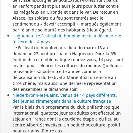
de Wissembourg et de Soultz-sous-Forêts sont partis
en renfort pendant plusieurs jours pour lutter contre
les mégafeux en Gironde et dans le Var. De retour en
Alsace, les soldats du feu sont rentrés avec le
sentiment du « devoir accompli », marqués également
par l’élan de solidarité des habitants à leur égard.
Haguenau. Le Festival du houblon invite à découvrir le
folklore de 14 pays
Le Festival du houblon aura lieu du mardi 18 au
dimanche 23 août prochain à Haguenau. Pour la 65e
édition de cet emblématique rendez-vous, 14 pays sont
invités pour célébrer les cultures du monde. Quelques
nouveautés s’ajoutent cette année comme la
délocalisation du festival à Marienthal ou encore au
Gros chêne, mais aussi une dernière représentation
des ensembles le dimanche soir.
Niederbronn-les-Bains. Venus de 14 pays différents,
des jeunes s’immergent dans la culture française
Par le biais d’un programme du club philanthropique
international, quatorze jeunes adultes ont effectué un
séjour en France dont la deuxième étape a eu lieu au
centre Albert-Schweitzer. Un petit choc culturel positif
pour certains d’entre eux.