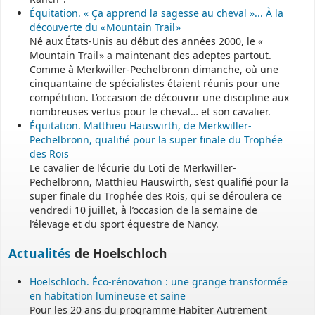
Équitation. « Ça apprend la sagesse au cheval »... À la
Pour accéder au téléservice et déposer votre demande, rendez-
découverte du « Mountain Trail »
vous à l’adresse suivante :
Né aux États-Unis au début des années 2000, le «
https://appli.atip67.fr/guichet-unique
Mountain Trail » a maintenant des adeptes partout.
Comme à Merkwiller-Pechelbronn dimanche, où une
cinquantaine de spécialistes étaient réunis pour une
- - - - - - - - - - - - - - - - - -
compétition. L’occasion de découvrir une discipline aux
Assistant(e)s maternel(le)s
nombreuses vertus pour le cheval… et son cavalier.
Équitation. Matthieu Hauswirth, de Merkwiller-
Pechelbronn, qualifié pour la super finale du Trophée
Vous trouverez les listes des assistants maternels
des Rois
et MAM par commune sur le site :
https://www.bas-rhin.fr/carte-
Le cavalier de l’écurie du Loti de Merkwiller-
assistants-maternels-bas-rhin/
.
Pechelbronn, Matthieu Hauswirth, s’est qualifié pour la
super finale du Trophée des Rois, qui se déroulera ce
Il est mis à jour tous les vendredis.
vendredi 10 juillet, à l’occasion de la semaine de
Le site
https://monenfant.fr/
de la CAF présente les disponibilités
l’élevage et du sport équestre de Nancy.
des assistants maternels.
Actualités
de Hoelschloch
- - - - - - - - - - - - - - - - - -
Hoelschloch. Éco-rénovation : une grange transformée
en habitation lumineuse et saine
Pour les 20 ans du programme Habiter Autrement
Permanence mairie