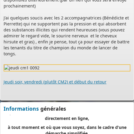
prochainement)
J'ai quelques soucis avec les 2 accompagnatrices (Bénédicte et
Pierrette) qui ne supportent pas la pression et qui absorbent
PERMIS DE CONSTRUIRE- DECLARATION PREALABLE
des substances illicites qui rendent heureuses (vous pouvez
dorénavant en ligne
admirer le regard vide, le sourire nerveux et le cheveux
Depuis le 3 janvier 2022, vous pouvez profiter de la
saisine par
hirsute et gras) , enfin je pense, tout ça pour essayer de battre
voie électronique (SVE)
pour déposer votre
demande
les tenants du titre de champion du monde de lancer de
d’autorisation d’urbanisme
tongs.
(Permis de construire, d’aménager et de démolir, déclaration
préalable et certificat d’urbanisme) avec les mêmes garanties de
réception
Jeudi soir, vendredi (plutôt CM2) et début du retour
et de prise en compte de votre dossier qu’un dépôt par papier.
Nous vous proposons un téléservice, destiné aux particuliers
comme aux professionnels,
pour
saisir et déposer toutes les pièces de votre dossier
Informations
générales
directement en ligne,
à tout moment et où que vous soyez, dans le cadre d’une
démarche simplifiée.