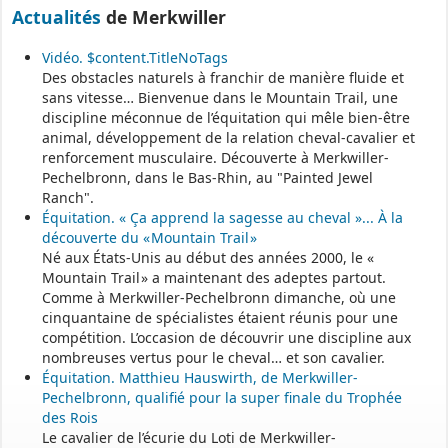
Actualités
de Merkwiller
- - - - - - - - - - - - - - - - - -
Assistant(e)s maternel(le)s
Vidéo. $content.TitleNoTags
Des obstacles naturels à franchir de manière fluide et
sans vitesse… Bienvenue dans le Mountain Trail, une
Vous trouverez les listes des assistants maternels
discipline méconnue de l’équitation qui mêle bien-être
et MAM par commune sur le site :
https://www.bas-rhin.fr/carte-
animal, développement de la relation cheval-cavalier et
assistants-maternels-bas-rhin/
.
renforcement musculaire. Découverte à Merkwiller-
Pechelbronn, dans le Bas-Rhin, au "Painted Jewel
Il est mis à jour tous les vendredis.
Ranch".
Le site
https://monenfant.fr/
de la CAF présente les disponibilités
Équitation. « Ça apprend la sagesse au cheval »... À la
des assistants maternels.
découverte du « Mountain Trail »
Né aux États-Unis au début des années 2000, le «
- - - - - - - - - - - - - - - - - -
Mountain Trail » a maintenant des adeptes partout.
Comme à Merkwiller-Pechelbronn dimanche, où une
cinquantaine de spécialistes étaient réunis pour une
Permanence mairie
compétition. L’occasion de découvrir une discipline aux
nombreuses vertus pour le cheval… et son cavalier.
Le secrétariat est fermé le samedi matin.
Équitation. Matthieu Hauswirth, de Merkwiller-
Une permanence est assurée par le maire, sur rendez-vous.
Pechelbronn, qualifié pour la super finale du Trophée
des Rois
Le cavalier de l’écurie du Loti de Merkwiller-