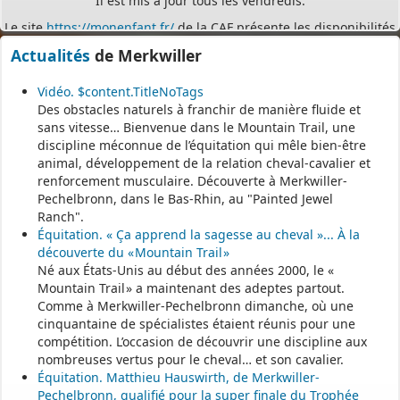
des assistants maternels.
Actualités
de Merkwiller
- - - - - - - - - - - - - - - - - -
Vidéo. $content.TitleNoTags
Permanence mairie
Des obstacles naturels à franchir de manière fluide et
sans vitesse… Bienvenue dans le Mountain Trail, une
Le secrétariat est fermé le samedi matin.
discipline méconnue de l’équitation qui mêle bien-être
Une permanence est assurée par le maire, sur rendez-vous.
animal, développement de la relation cheval-cavalier et
renforcement musculaire. Découverte à Merkwiller-
Pechelbronn, dans le Bas-Rhin, au "Painted Jewel
Ranch".
Équitation. « Ça apprend la sagesse au cheval »... À la
découverte du « Mountain Trail »
Né aux États-Unis au début des années 2000, le «
Mountain Trail » a maintenant des adeptes partout.
Comme à Merkwiller-Pechelbronn dimanche, où une
cinquantaine de spécialistes étaient réunis pour une
compétition. L’occasion de découvrir une discipline aux
nombreuses vertus pour le cheval… et son cavalier.
Équitation. Matthieu Hauswirth, de Merkwiller-
Pechelbronn, qualifié pour la super finale du Trophée