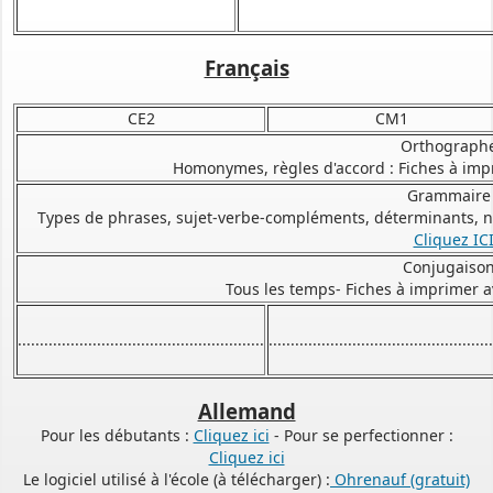
Français
CE2
CM1
Orthographe
Homonymes, règles d'accord : Fiches à imp
Grammaire 
Types de phrases, sujet-verbe-compléments, déterminants, nom
Cliquez IC
Conjugaison
Tous les temps- Fiches à imprimer a
........................................................
...................................................
PERMIS DE CONSTRUIRE- DECLARATION PREALABLE
dorénavant en ligne
Allemand
Depuis le 3 janvier 2022, vous pouvez profiter de la
saisine par
voie électronique (SVE)
pour déposer votre
demande
Pour les débutants :
Cliquez ici
- Pour se perfectionner :
d’autorisation d’urbanisme
Cliquez ici
Le logiciel utilisé à l'école (à télécharger) :
Ohrenauf (gratuit)
(Permis de construire, d’aménager et de démolir, déclaration