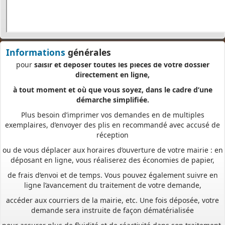
et de prise en compte de votre dossier qu’un dépôt par papier.
Nous vous proposons un téléservice, destiné aux particuliers
comme aux professionnels,
pour
saisir et déposer toutes les pièces de votre dossier
Informations
générales
directement en ligne,
à tout moment et où que vous soyez, dans le cadre d’une
démarche simplifiée.
Plus besoin d’imprimer vos demandes en de multiples
exemplaires, d’envoyer des plis en recommandé avec accusé de
réception
ou de vous déplacer aux horaires d’ouverture de votre mairie : en
déposant en ligne, vous réaliserez des économies de papier,
de frais d’envoi et de temps. Vous pouvez également suivre en
ligne l’avancement du traitement de votre demande,
accéder aux courriers de la mairie, etc. Une fois déposée, votre
demande sera instruite de façon dématérialisée
pour assurer plus de fluidité et de réactivité dans son traitement.
Les services de votre commune restent