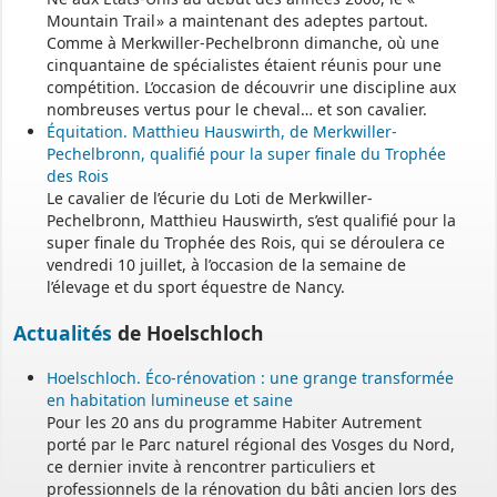
- - - - - - - - - - - - - - - - - -
Mountain Trail » a maintenant des adeptes partout.
Comme à Merkwiller-Pechelbronn dimanche, où une
cinquantaine de spécialistes étaient réunis pour une
Permanence mairie
compétition. L’occasion de découvrir une discipline aux
nombreuses vertus pour le cheval… et son cavalier.
Le secrétariat est fermé le samedi matin.
Équitation. Matthieu Hauswirth, de Merkwiller-
Une permanence est assurée par le maire, sur rendez-vous.
Pechelbronn, qualifié pour la super finale du Trophée
des Rois
Le cavalier de l’écurie du Loti de Merkwiller-
Pechelbronn, Matthieu Hauswirth, s’est qualifié pour la
super finale du Trophée des Rois, qui se déroulera ce
vendredi 10 juillet, à l’occasion de la semaine de
l’élevage et du sport équestre de Nancy.
Actualités
de Hoelschloch
Hoelschloch. Éco-rénovation : une grange transformée
en habitation lumineuse et saine
Pour les 20 ans du programme Habiter Autrement
porté par le Parc naturel régional des Vosges du Nord,
ce dernier invite à rencontrer particuliers et
professionnels de la rénovation du bâti ancien lors des