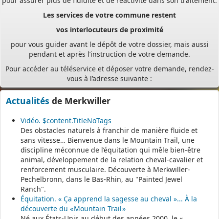
vos interlocuteurs de proximité
pour vous guider avant le dépôt de votre dossier, mais aussi
pendant et après l’instruction de votre demande.
Pour accéder au téléservice et déposer votre demande, rendez-
vous à l’adresse suivante :
https://appli.atip67.fr/guichet-unique
- - - - - - - - - - - - - - - - - -
Actualités
de Merkwiller
Assistant(e)s maternel(le)s
Vidéo. $content.TitleNoTags
Des obstacles naturels à franchir de manière fluide et
sans vitesse… Bienvenue dans le Mountain Trail, une
Vous trouverez les listes des assistants maternels
discipline méconnue de l’équitation qui mêle bien-être
et MAM par commune sur le site :
https://www.bas-rhin.fr/carte-
animal, développement de la relation cheval-cavalier et
assistants-maternels-bas-rhin/
.
renforcement musculaire. Découverte à Merkwiller-
Pechelbronn, dans le Bas-Rhin, au "Painted Jewel
Il est mis à jour tous les vendredis.
Ranch".
Le site
https://monenfant.fr/
de la CAF présente les disponibilités
Équitation. « Ça apprend la sagesse au cheval »... À la
des assistants maternels.
découverte du « Mountain Trail »
Né aux États-Unis au début des années 2000, le «