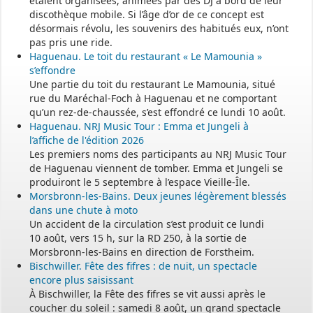
étaient organisées, animées par des DJ à bord de leur
discothèque mobile. Si l’âge d’or de ce concept est
désormais révolu, les souvenirs des habitués eux, n’ont
pas pris une ride.
Haguenau. Le toit du restaurant « Le Mamounia »
s’effondre
Une partie du toit du restaurant Le Mamounia, situé
rue du Maréchal-Foch à Haguenau et ne comportant
qu’un rez-de-chaussée, s’est effondré ce lundi 10 août.
Haguenau. NRJ Music Tour : Emma et Jungeli à
l’affiche de l'édition 2026
Les premiers noms des participants au NRJ Music Tour
de Haguenau viennent de tomber. Emma et Jungeli se
produiront le 5 septembre à l’espace Vieille-Île.
Morsbronn-les-Bains. Deux jeunes légèrement blessés
dans une chute à moto
Un accident de la circulation s’est produit ce lundi
10 août, vers 15 h, sur la RD 250, à la sortie de
Morsbronn-les-Bains en direction de Forstheim.
Bischwiller. Fête des fifres : de nuit, un spectacle
encore plus saisissant
À Bischwiller, la Fête des fifres se vit aussi après le
coucher du soleil : samedi 8 août, un grand spectacle