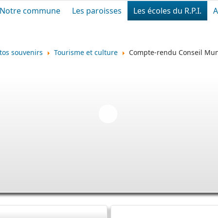
Notre commune
Les paroisses
Les écoles du R.P.I.
A
tos souvenirs
Tourisme et culture
Compte-rendu Conseil Mun