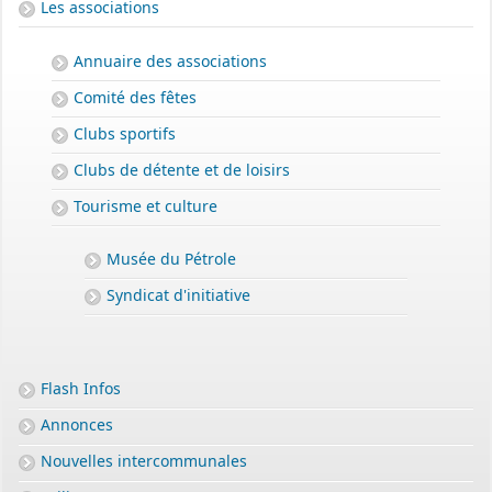
Les associations
Annuaire des associations
Comité des fêtes
Clubs sportifs
Clubs de détente et de loisirs
Tourisme et culture
Musée du Pétrole
Syndicat d'initiative
Flash Infos
Annonces
PERMIS DE CONSTRUIRE- DECLARATION PREALABLE
dorénavant en ligne
Nouvelles intercommunales
Depuis le 3 janvier 2022, vous pouvez profiter de la
saisine par