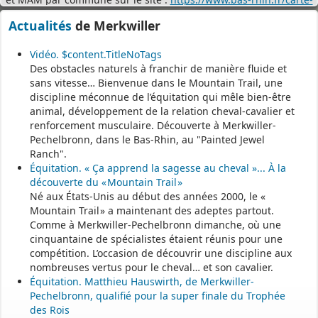
assistants-maternels-bas-rhin/
.
Actualités
de Merkwiller
Il est mis à jour tous les vendredis.
Le site
https://monenfant.fr/
de la CAF présente les disponibilités
Vidéo. $content.TitleNoTags
des assistants maternels.
Des obstacles naturels à franchir de manière fluide et
sans vitesse… Bienvenue dans le Mountain Trail, une
- - - - - - - - - - - - - - - - - -
discipline méconnue de l’équitation qui mêle bien-être
animal, développement de la relation cheval-cavalier et
renforcement musculaire. Découverte à Merkwiller-
Permanence mairie
Pechelbronn, dans le Bas-Rhin, au "Painted Jewel
Ranch".
Le secrétariat est fermé le samedi matin.
Équitation. « Ça apprend la sagesse au cheval »... À la
Une permanence est assurée par le maire, sur rendez-vous.
découverte du « Mountain Trail »
Né aux États-Unis au début des années 2000, le «
Mountain Trail » a maintenant des adeptes partout.
Comme à Merkwiller-Pechelbronn dimanche, où une
cinquantaine de spécialistes étaient réunis pour une
compétition. L’occasion de découvrir une discipline aux
nombreuses vertus pour le cheval… et son cavalier.
Équitation. Matthieu Hauswirth, de Merkwiller-
Pechelbronn, qualifié pour la super finale du Trophée
des Rois