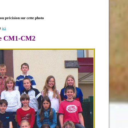
u précision sur cette photo
nt
ici
sse CM1-CM2