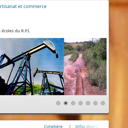
rtisanat et commerce
 écoles du R.P.I.
Infos divers
|
Commémoration
|
80e anniversaire du bom