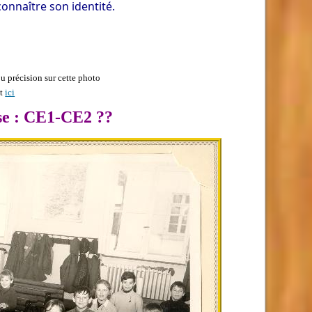
onnaître son identité.
 précision sur cette photo
nt
ici
sse : CE1-CE2 ??