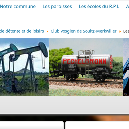
Notre commune
Les paroisses
Les écoles du R.P.I.
A
de détente et de loisirs
Club vosgien de Soultz-Merkwiller
Les
Cimetière
|