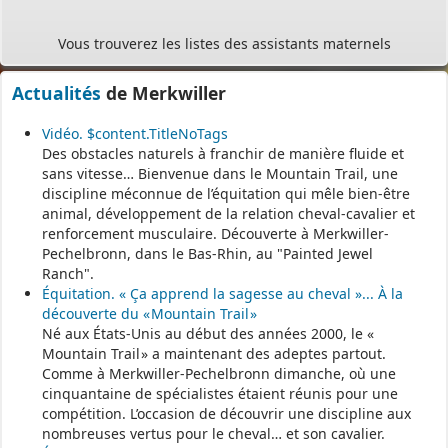
Vous trouverez les listes des assistants maternels
et MAM par commune sur le site :
https://www.bas-rhin.fr/carte-
assistants-maternels-bas-rhin/
.
Il est mis à jour tous les vendredis.
Actualités
de Merkwiller
Le site
https://monenfant.fr/
de la CAF présente les disponibilités
Vidéo. $content.TitleNoTags
des assistants maternels.
Des obstacles naturels à franchir de manière fluide et
sans vitesse… Bienvenue dans le Mountain Trail, une
- - - - - - - - - - - - - - - - - -
discipline méconnue de l’équitation qui mêle bien-être
animal, développement de la relation cheval-cavalier et
renforcement musculaire. Découverte à Merkwiller-
Permanence mairie
Pechelbronn, dans le Bas-Rhin, au "Painted Jewel
Ranch".
Le secrétariat est fermé le samedi matin.
Équitation. « Ça apprend la sagesse au cheval »... À la
Une permanence est assurée par le maire, sur rendez-vous.
découverte du « Mountain Trail »
Né aux États-Unis au début des années 2000, le «
Mountain Trail » a maintenant des adeptes partout.
Comme à Merkwiller-Pechelbronn dimanche, où une
cinquantaine de spécialistes étaient réunis pour une
compétition. L’occasion de découvrir une discipline aux
nombreuses vertus pour le cheval… et son cavalier.