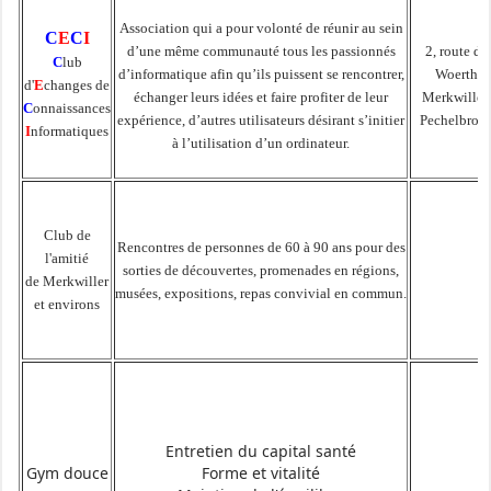
Association qui a pour volonté de réunir au sein
C
E
C
I
d’une même communauté tous les passionnés
2, route de
C
lub
d’informatique afin qu’ils puissent se rencontrer,
Woerth
d'
E
changes de
échanger leurs idées et faire profiter de leur
Merkwiller
C
onnaissances
expérience, d’autres utilisateurs désirant s’initier
Pechelbron
I
nformatiques
à l’utilisation d’un ordinateur.
Club de
Rencontres de personnes de 60 à 90 ans pour des
l'amitié
sorties de découvertes, promenades en régions,
de Merkwiller
musées, expositions, repas convivial en commun.
et environs
Entretien du capital santé
Gym douce
Forme et vitalité