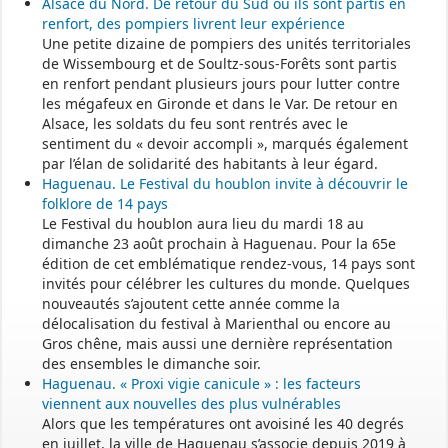
Alsace du Nord. De retour du Sud où ils sont partis en
renfort, des pompiers livrent leur expérience
Une petite dizaine de pompiers des unités territoriales
de Wissembourg et de Soultz-sous-Forêts sont partis
en renfort pendant plusieurs jours pour lutter contre
les mégafeux en Gironde et dans le Var. De retour en
Alsace, les soldats du feu sont rentrés avec le
sentiment du « devoir accompli », marqués également
par l’élan de solidarité des habitants à leur égard.
Haguenau. Le Festival du houblon invite à découvrir le
folklore de 14 pays
Le Festival du houblon aura lieu du mardi 18 au
dimanche 23 août prochain à Haguenau. Pour la 65e
édition de cet emblématique rendez-vous, 14 pays sont
invités pour célébrer les cultures du monde. Quelques
nouveautés s’ajoutent cette année comme la
délocalisation du festival à Marienthal ou encore au
Gros chêne, mais aussi une dernière représentation
des ensembles le dimanche soir.
Haguenau. « Proxi vigie canicule » : les facteurs
viennent aux nouvelles des plus vulnérables
Alors que les températures ont avoisiné les 40 degrés
en juillet, la ville de Haguenau s’associe depuis 2019 à