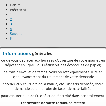
Nous vous proposons un téléservice, destiné aux particuliers
Début
comme aux professionnels,
Précédent
pour
saisir et déposer toutes les pièces de votre dossier
1
directement en ligne,
2
3
à tout moment et où que vous soyez, dans le cadre d’une
4
démarche simplifiée.
Suivant
Plus besoin d’imprimer vos demandes en de multiples
Fin
exemplaires, d’envoyer des plis en recommandé avec accusé de
réception
ou de vous déplacer aux horaires d’ouverture de votre mairie : en
Informations
générales
déposant en ligne, vous réaliserez des économies de papier,
de frais d’envoi et de temps. Vous pouvez également suivre en
ligne l’avancement du traitement de votre demande,
accéder aux courriers de la mairie, etc. Une fois déposée, votre
demande sera instruite de façon dématérialisée
pour assurer plus de fluidité et de réactivité dans son traitement.
Les services de votre commune restent
vos interlocuteurs de proximité