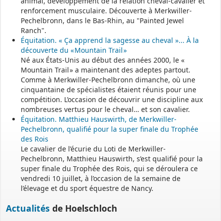
animal, développement de la relation cheval-cavalier et
renforcement musculaire. Découverte à Merkwiller-
Permanence mairie
Pechelbronn, dans le Bas-Rhin, au "Painted Jewel
Ranch".
Le secrétariat est fermé le samedi matin.
Équitation. « Ça apprend la sagesse au cheval »... À la
Une permanence est assurée par le maire, sur rendez-vous.
découverte du « Mountain Trail »
Né aux États-Unis au début des années 2000, le «
Mountain Trail » a maintenant des adeptes partout.
Comme à Merkwiller-Pechelbronn dimanche, où une
cinquantaine de spécialistes étaient réunis pour une
compétition. L’occasion de découvrir une discipline aux
nombreuses vertus pour le cheval… et son cavalier.
Équitation. Matthieu Hauswirth, de Merkwiller-
Pechelbronn, qualifié pour la super finale du Trophée
des Rois
Le cavalier de l’écurie du Loti de Merkwiller-
Pechelbronn, Matthieu Hauswirth, s’est qualifié pour la
super finale du Trophée des Rois, qui se déroulera ce
vendredi 10 juillet, à l’occasion de la semaine de
l’élevage et du sport équestre de Nancy.
Actualités
de Hoelschloch