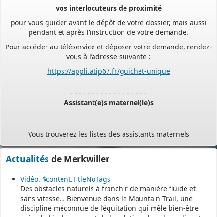
pour vous guider avant le dépôt de votre dossier, mais aussi
pendant et après l’instruction de votre demande.
Pour accéder au téléservice et déposer votre demande, rendez-
vous à l’adresse suivante :
https://appli.atip67.fr/guichet-unique
- - - - - - - - - - - - - - - - - -
Assistant(e)s maternel(le)s
Vous trouverez les listes des assistants maternels
et MAM par commune sur le site :
https://www.bas-rhin.fr/carte-
assistants-maternels-bas-rhin/
.
Il est mis à jour tous les vendredis.
Actualités
de Merkwiller
Le site
https://monenfant.fr/
de la CAF présente les disponibilités
Vidéo. $content.TitleNoTags
des assistants maternels.
Des obstacles naturels à franchir de manière fluide et
sans vitesse… Bienvenue dans le Mountain Trail, une
- - - - - - - - - - - - - - - - - -
discipline méconnue de l’équitation qui mêle bien-être