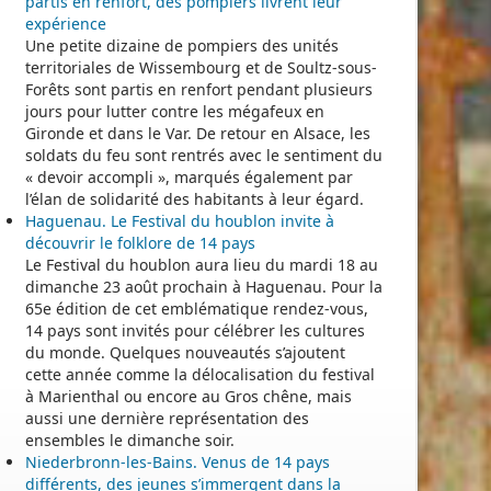
partis en renfort, des pompiers livrent leur
expérience
Une petite dizaine de pompiers des unités
territoriales de Wissembourg et de Soultz-sous-
Forêts sont partis en renfort pendant plusieurs
jours pour lutter contre les mégafeux en
Gironde et dans le Var. De retour en Alsace, les
soldats du feu sont rentrés avec le sentiment du
« devoir accompli », marqués également par
l’élan de solidarité des habitants à leur égard.
Haguenau. Le Festival du houblon invite à
découvrir le folklore de 14 pays
Le Festival du houblon aura lieu du mardi 18 au
dimanche 23 août prochain à Haguenau. Pour la
65e édition de cet emblématique rendez-vous,
14 pays sont invités pour célébrer les cultures
du monde. Quelques nouveautés s’ajoutent
cette année comme la délocalisation du festival
à Marienthal ou encore au Gros chêne, mais
aussi une dernière représentation des
ensembles le dimanche soir.
Niederbronn-les-Bains. Venus de 14 pays
différents, des jeunes s’immergent dans la