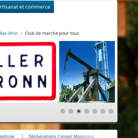
rtisanat et commerce
Bas-Rhin
Club de marche pour tous
ibérations Conseil Municipal
|
Cimetière
|
Infos divers