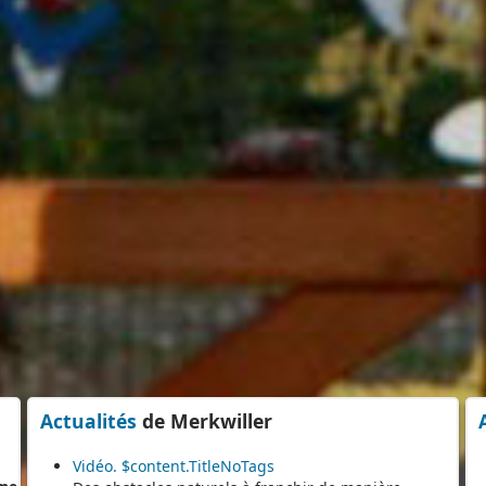
Actualités
de Merkwiller
ine
de
Vidéo. $content.TitleNoTags