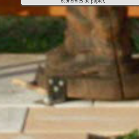
suivre en ligne l’avancement du traitement de votre
demande,
accéder aux courriers de la mairie, etc. Une fois déposé
votre demande sera instruite de façon dématérialisé
pour assurer plus de fluidité et de réactivité dans son
traitement.
Les services de votre commune restent
vos interlocuteurs de proximité
pour vous guider avant le dépôt de votre dossier, mai
aussi pendant et après l’instruction de votre demande
Pour accéder au téléservice et déposer votre demande
rendez-vous à l’adresse suivante :
https://appli.atip67.fr/guichet-unique
- - - - - - - - - - - - - - - - - -
Assistant(e)s maternel(le)s
Vous trouverez les listes des assistants maternels