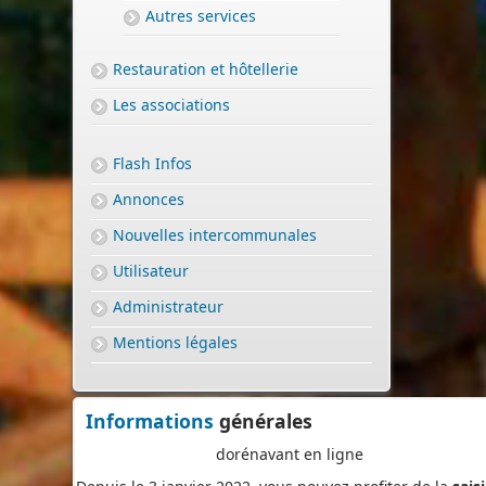
Autres services
Restauration et hôtellerie
Les associations
Flash Infos
Annonces
Nouvelles intercommunales
Utilisateur
Administrateur
Mentions légales
PERMIS DE CONSTRUIRE- DECLARATION PREALABLE
dorénavant en ligne
Informations
générales
Depuis le 3 janvier 2022, vous pouvez profiter de la
sais
par voie électronique (SVE)
pour déposer votre
deman
d’autorisation d’urbanisme