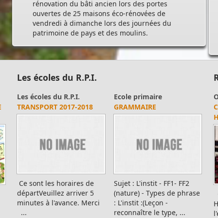
rénovation du bâti ancien lors des portes
ouvertes de 25 maisons éco-rénovées de
vendredi à dimanche lors des journées du
patrimoine de pays et des moulins.
Les écoles du R.P.I.
R
Photos souvenirs
Photos souvenirs
O
PHOTO N° 28
PHOTO N° 44
R
-
Merci d'avance de nous
Merci d'avance de nous
R
communiquer toutes
communiquer toutes
F
erreurs ou précision sur
erreurs ou précision sur
d
cette photo via not...
cette photo via notre
M