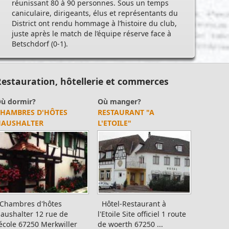
réunissant 80 à 90 personnes. Sous un temps
caniculaire, dirigeants, élus et représentants du
District ont rendu hommage à l’histoire du club,
juste après le match de l’équipe réserve face à
Betschdorf (0-1).
estauration, hôtellerie et commerces
ù dormir?
Alimentation
ÉSIDENCE LES HÉLIONS
THAI WOK PARTIE
ésidence les Hélions
THAÏ WOK PARTIE
amille Limmacher 7a rte
Traiteur et cuisine à
e Lobsann 67250
domicile Site officiel : Thai
erkwiller-Pechelbro...
Wok Pa...