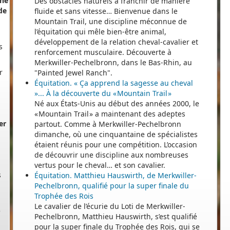
Des obstacles naturels à franchir de manière
fluide et sans vitesse… Bienvenue dans le
Mountain Trail, une discipline méconnue de
s
l’équitation qui mêle bien-être animal,
développement de la relation cheval-cavalier et
r
renforcement musculaire. Découverte à
Merkwiller-Pechelbronn, dans le Bas-Rhin, au
"Painted Jewel Ranch".
Équitation. « Ça apprend la sagesse au cheval
»... À la découverte du « Mountain Trail »
er
Né aux États-Unis au début des années 2000, le
« Mountain Trail » a maintenant des adeptes
partout. Comme à Merkwiller-Pechelbronn
dimanche, où une cinquantaine de spécialistes
étaient réunis pour une compétition. L’occasion
s
de découvrir une discipline aux nombreuses
vertus pour le cheval… et son cavalier.
Équitation. Matthieu Hauswirth, de Merkwiller-
Pechelbronn, qualifié pour la super finale du
e
Trophée des Rois
Le cavalier de l’écurie du Loti de Merkwiller-
Pechelbronn, Matthieu Hauswirth, s’est qualifié
pour la super finale du Trophée des Rois, qui se