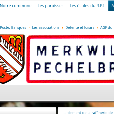
Notre commune
Les paroisses
Les écoles du R.P.I.
A
Poste, Banques
Les associations
Détente et loisirs
AGF du 
nniversaire du bombardement de la raffinerie de pétrole
|
Dél