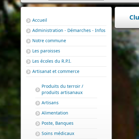
Cl
Accueil
Administration - Démarches - Infos
Notre commune
Les paroisses
Les écoles du R.P.I.
Artisanat et commerce
Produits du terroir /
produits artisanaux
Artisans
Alimentation
Poste, Banques
Soins médicaux