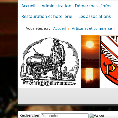
Accueil
Administration - Démarches - Infos
Restauration et hôtellerie
Les associations
Vous êtes ici :
Accueil
Artisanat et commerce
Rechercher
Cimetière
|
Infos divers
|
Commémoration
|
80e a