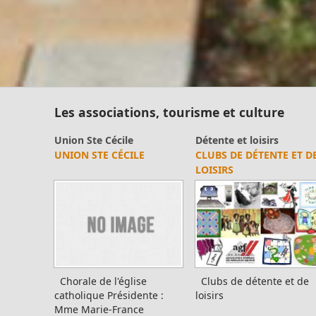
et MAM par commune sur le site :
https://www.bas-
rhin.fr/carte-assistants-maternels-bas-rhin/
.
Il est mis à jour tous les vendredis.
Le site
https://monenfant.fr/
de la CAF présente les
disponibilités des assistants maternels.
Les associations, tourisme et culture
- - - - - - - - - - - - - - - - - -
Bibliothèque
Club Acti Family
POINT-LECTURE
APRÈS-MIDI FAMILIALE
Permanence mairie
DU 14 AVRIL 2018
Le secrétariat est fermé le samedi matin.
Une permanence est assurée par le maire, sur rendez
vous.
Point-lecture
Nous avons passé une
Responsable : Mme
belle après midi
Brobeck Béatrice
ensoleillée à faire des