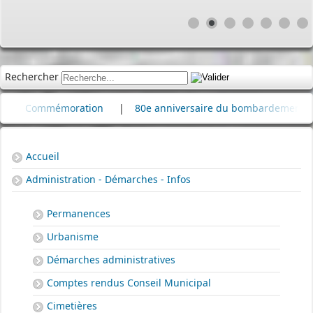
Rechercher
Commémoration
|
80e anniversaire du bombardement de la raf
Accueil
Administration - Démarches - Infos
Permanences
Urbanisme
Démarches administratives
Comptes rendus Conseil Municipal
Cimetières