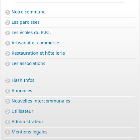
Notre commune
Les paroisses
Les écoles du R.P.I.
Artisanat et commerce
Restauration et hôtellerie
Les associations
Flash Infos
Annonces
Nouvelles intercommunales
PERMIS DE CONSTRUIRE- DECLARATION PREALABLE
Utilisateur
dorénavant en ligne
Administrateur
Depuis le 3 janvier 2022, vous pouvez profiter de la
saisine par
voie électronique (SVE)
pour déposer votre
demande
Mentions légales
d’autorisation d’urbanisme