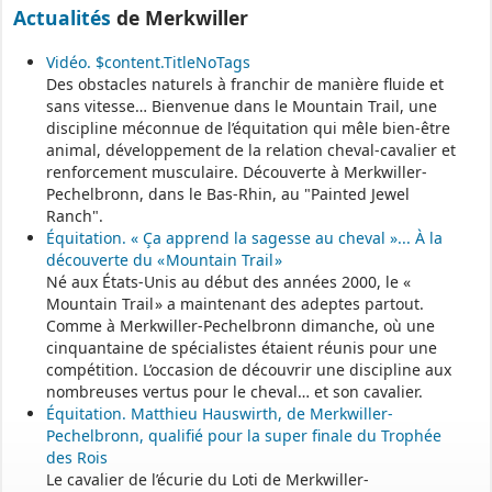
Actualités
de Merkwiller
Le site
https://monenfant.fr/
de la CAF présente les disponibilités
des assistants maternels.
Vidéo. $content.TitleNoTags
Des obstacles naturels à franchir de manière fluide et
- - - - - - - - - - - - - - - - - -
sans vitesse… Bienvenue dans le Mountain Trail, une
discipline méconnue de l’équitation qui mêle bien-être
animal, développement de la relation cheval-cavalier et
Permanence mairie
renforcement musculaire. Découverte à Merkwiller-
Pechelbronn, dans le Bas-Rhin, au "Painted Jewel
Le secrétariat est fermé le samedi matin.
Ranch".
Une permanence est assurée par le maire, sur rendez-vous.
Équitation. « Ça apprend la sagesse au cheval »... À la
découverte du « Mountain Trail »
Né aux États-Unis au début des années 2000, le «
Mountain Trail » a maintenant des adeptes partout.
Comme à Merkwiller-Pechelbronn dimanche, où une
cinquantaine de spécialistes étaient réunis pour une
compétition. L’occasion de découvrir une discipline aux
nombreuses vertus pour le cheval… et son cavalier.
Équitation. Matthieu Hauswirth, de Merkwiller-
Pechelbronn, qualifié pour la super finale du Trophée
des Rois
Le cavalier de l’écurie du Loti de Merkwiller-