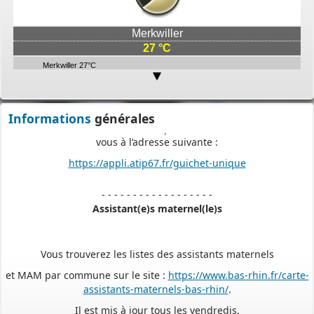
Merkwiller
27 °C
Merkwiller 27°C
Informations
générales
PERMIS DE CONSTRUIRE- DECLARATION PREALABLE
dorénavant en ligne
Depuis le 3 janvier 2022, vous pouvez profiter de la
saisine par
voie électronique (SVE)
pour déposer votre
demande
d’autorisation d’urbanisme
(Permis de construire, d’aménager et de démolir, déclaration
préalable et certificat d’urbanisme) avec les mêmes garanties de
réception
et de prise en compte de votre dossier qu’un dépôt par papier.
Nous vous proposons un téléservice, destiné aux particuliers
comme aux professionnels,