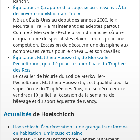
Ranch".
pendant et après l’instruction de votre demande.
Équitation. « Ça apprend la sagesse au cheval »... À la
Pour accéder au téléservice et déposer votre demande, rendez-
découverte du « Mountain Trail »
vous à l’adresse suivante :
Né aux États-Unis au début des années 2000, le «
Mountain Trail » a maintenant des adeptes partout.
https://appli.atip67.fr/guichet-unique
Comme à Merkwiller-Pechelbronn dimanche, où une
cinquantaine de spécialistes étaient réunis pour une
- - - - - - - - - - - - - - - - - -
compétition. L’occasion de découvrir une discipline aux
Assistant(e)s maternel(le)s
nombreuses vertus pour le cheval… et son cavalier.
Équitation. Matthieu Hauswirth, de Merkwiller-
Pechelbronn, qualifié pour la super finale du Trophée
Vous trouverez les listes des assistants maternels
des Rois
Le cavalier de l’écurie du Loti de Merkwiller-
et MAM par commune sur le site :
https://www.bas-rhin.fr/carte-
Pechelbronn, Matthieu Hauswirth, s’est qualifié pour la
assistants-maternels-bas-rhin/
.
super finale du Trophée des Rois, qui se déroulera ce
Il est mis à jour tous les vendredis.
vendredi 10 juillet, à l’occasion de la semaine de
l’élevage et du sport équestre de Nancy.
Le site
https://monenfant.fr/
de la CAF présente les disponibilités
des assistants maternels.
Actualités
de Hoelschloch
- - - - - - - - - - - - - - - - - -
Hoelschloch. Éco-rénovation : une grange transformée
en habitation lumineuse et saine
Pour les 20 ans du programme Habiter Autrement