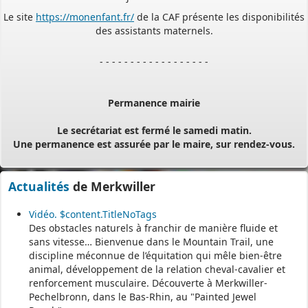
pour
saisir et déposer toutes les pièces de votre dossier
directement en ligne,
à tout moment et où que vous soyez, dans le cadre d’une
démarche simplifiée.
Plus besoin d’imprimer vos demandes en de multiples
exemplaires, d’envoyer des plis en recommandé avec accusé de
réception
ou de vous déplacer aux horaires d’ouverture de votre mairie : en
déposant en ligne, vous réaliserez des économies de papier,
de frais d’envoi et de temps. Vous pouvez également suivre en
ligne l’avancement du traitement de votre demande,
Actualités
de Merkwiller
accéder aux courriers de la mairie, etc. Une fois déposée, votre
Vidéo. $content.TitleNoTags
demande sera instruite de façon dématérialisée
Des obstacles naturels à franchir de manière fluide et
pour assurer plus de fluidité et de réactivité dans son traitement.
sans vitesse… Bienvenue dans le Mountain Trail, une
discipline méconnue de l’équitation qui mêle bien-être
Les services de votre commune restent
animal, développement de la relation cheval-cavalier et
vos interlocuteurs de proximité
renforcement musculaire. Découverte à Merkwiller-
Pechelbronn, dans le Bas-Rhin, au "Painted Jewel
pour vous guider avant le dépôt de votre dossier, mais aussi