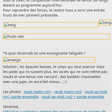
sous le soleil, et compétition internationale de lancer de tongs
étaient au programme aujourd'hui.
Pour reprendre des forces, le centre nous a servi une entrée
fruits de mer joliment présentée.
*A quoi reconnaît-on une enseignante fatiguée ?
Solution ; les épaules basses, le corps qui veut avancer mais
les pieds qui ne suivent plus, les lacets qui ne sont même pas
noués et une tenue non raccord ; des baskets chaussettes
avec une jupe, on aura fait mieux... ;-)
Les photos :
jeudi matin cm1
-
jeudi matin cm2
-
jeudi ap midi
cm1 soirée ensemble
-
jeudi ap-midi cm2 + soirée ensemble
Vendredi.
CM1(char + sentier) + remise des prix concours de lancers de