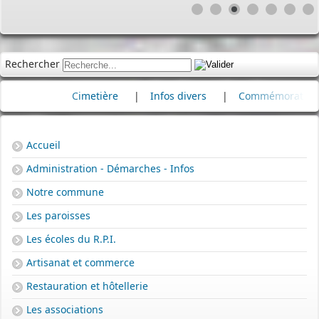
Rechercher
Cimetière
|
Infos divers
|
Commémoration
|
80e a
Accueil
Administration - Démarches - Infos
Notre commune
Les paroisses
Les écoles du R.P.I.
Artisanat et commerce
Restauration et hôtellerie
Les associations