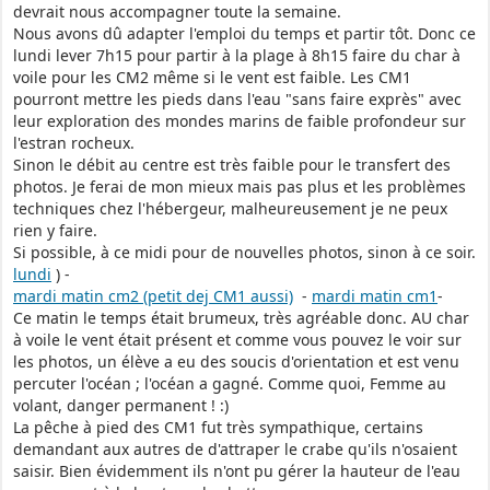
devrait nous accompagner toute la semaine.
Nous avons dû adapter l'emploi du temps et partir tôt. Donc ce
lundi lever 7h15 pour partir à la plage à 8h15 faire du char à
voile pour les CM2 même si le vent est faible. Les CM1
pourront mettre les pieds dans l'eau "sans faire exprès" avec
leur exploration des mondes marins de faible profondeur sur
l'estran rocheux.
Sinon le débit au centre est très faible pour le transfert des
photos. Je ferai de mon mieux mais pas plus et les problèmes
techniques chez l'hébergeur, malheureusement je ne peux
rien y faire.
Si possible, à ce midi pour de nouvelles photos, sinon à ce soir.
lundi
) -
mardi matin cm2 (petit dej CM1 aussi)
-
mardi matin cm1
-
Ce matin le temps était brumeux, très agréable donc. AU char
à voile le vent était présent et comme vous pouvez le voir sur
les photos, un élève a eu des soucis d'orientation et est venu
percuter l'océan ; l'océan a gagné. Comme quoi, Femme au
volant, danger permanent ! :)
La pêche à pied des CM1 fut très sympathique, certains
demandant aux autres de d'attraper le crabe qu'ils n'osaient
saisir. Bien évidemment ils n'ont pu gérer la hauteur de l'eau