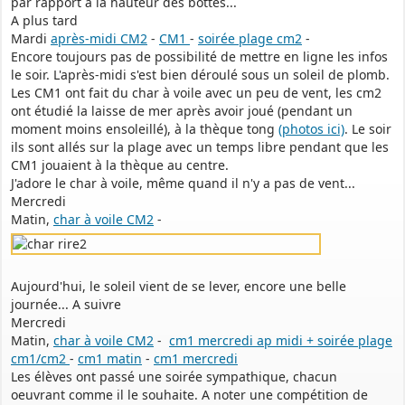
par rapport à la hauteur des bottes...
A plus tard
Mardi
après-midi CM2
-
CM1
-
soirée plage cm2
-
Encore toujours pas de possibilité de mettre en ligne les infos
le soir. L'après-midi s'est bien déroulé sous un soleil de plomb.
Les CM1 ont fait du char à voile avec un peu de vent, les cm2
ont étudié la laisse de mer après avoir joué (pendant un
moment moins ensoleillé), à la thèque tong
(photos ici)
. Le soir
ils sont allés sur la plage avec un temps libre pendant que les
CM1 jouaient à la thèque au centre.
J'adore le char à voile, même quand il n'y a pas de vent...
Mercredi
Matin,
char à voile CM2
-
Aujourd'hui, le soleil vient de se lever, encore une belle
journée... A suivre
Mercredi
Matin,
char à voile CM2
-
cm1 mercredi ap midi + soirée plage
cm1/cm2
-
cm1 matin
-
cm1 mercredi
Les élèves ont passé une soirée sympathique, chacun
oeuvrant comme il le souhaite. A noter une compétition de