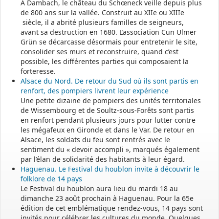
À Dambach, le château du Schœneck veille depuis plus
de 800 ans sur la vallée. Construit au XIIe ou XIIIe
siècle, il a abrité plusieurs familles de seigneurs,
avant sa destruction en 1680. L’association Cun Ulmer
Grün se décarcasse désormais pour entretenir le site,
consolider ses murs et reconstruire, quand c’est
possible, les différentes parties qui composaient la
forteresse.
Alsace du Nord. De retour du Sud où ils sont partis en
renfort, des pompiers livrent leur expérience
Une petite dizaine de pompiers des unités territoriales
de Wissembourg et de Soultz-sous-Forêts sont partis
en renfort pendant plusieurs jours pour lutter contre
les mégafeux en Gironde et dans le Var. De retour en
Alsace, les soldats du feu sont rentrés avec le
sentiment du « devoir accompli », marqués également
par l’élan de solidarité des habitants à leur égard.
Haguenau. Le Festival du houblon invite à découvrir le
folklore de 14 pays
Le Festival du houblon aura lieu du mardi 18 au
dimanche 23 août prochain à Haguenau. Pour la 65e
édition de cet emblématique rendez-vous, 14 pays sont
invités pour célébrer les cultures du monde. Quelques