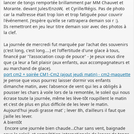
lancer de tongs remportée brillamment par MM Chauvet et
Morante. devant Jules/EnzoW, et Cyrille/Régis. Pas de photo
car la maîtresse était trop loin et trop fatiguée pour couvrir
l'événement. J'espère qu'elle se rattrapera demain soi r :).
Ils remettront en jeu leur titre demain soir avec des photos à
la clef.
La journée de mercredi fut marquée par l'achat des souvenirs
(c'est long, c'est long....) et l'offertitude d'une glace à tous,
financé par "l'association coup de pouce" - Je peux vous dire
que ça leur a fait plaisir (aux enfants, aux accompagnateurs et
au marchand de glace).
port cm2 + soirée CM1-Cm2 (ajout jeudi matin) -
cm2-maquette
Je pense que vous pourrez laisser dormir vos enfants
dimanche matin, avec l'absence de vent qui les a obligés à
pousser les chars à voile lors de la remontée, le soleil qui nous
écrase toute la journée, même les lève-tôt roupillent le matin
et c'est de plus en plus difficile de les lever le matin.
Aujourd'hui jeudi grasse mat' ; lever 8h, d'ailleurs il faut que
j'aille les lever.
A bientôt
Encore une journée bien chaude...Char sans vent, baignade