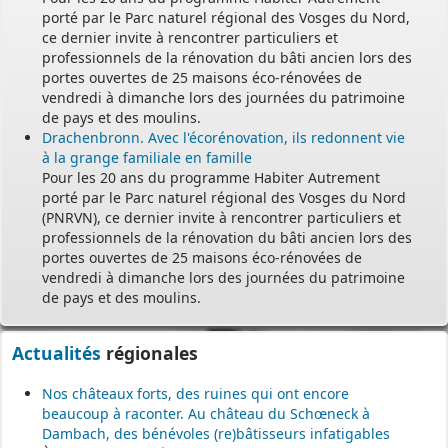
Permanence mairie
porté par le Parc naturel régional des Vosges du Nord,
ce dernier invite à rencontrer particuliers et
Le secrétariat est fermé le samedi matin.
professionnels de la rénovation du bâti ancien lors des
Une permanence est assurée par le maire, sur rendez-vous.
portes ouvertes de 25 maisons éco-rénovées de
vendredi à dimanche lors des journées du patrimoine
de pays et des moulins.
Drachenbronn. Avec l'écorénovation, ils redonnent vie
à la grange familiale en famille
Pour les 20 ans du programme Habiter Autrement
porté par le Parc naturel régional des Vosges du Nord
(PNRVN), ce dernier invite à rencontrer particuliers et
professionnels de la rénovation du bâti ancien lors des
portes ouvertes de 25 maisons éco-rénovées de
vendredi à dimanche lors des journées du patrimoine
de pays et des moulins.
Actualités
régionales
Nos châteaux forts, des ruines qui ont encore
beaucoup à raconter. Au château du Schœneck à
Dambach, des bénévoles (re)bâtisseurs infatigables