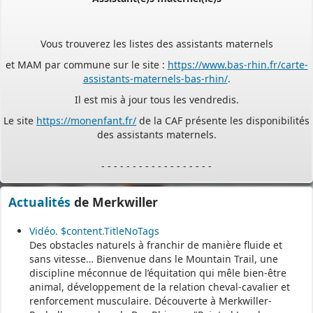
Vous trouverez les listes des assistants maternels
et MAM par commune sur le site :
https://www.bas-rhin.fr/carte-
assistants-maternels-bas-rhin/
.
Il est mis à jour tous les vendredis.
Le site
https://monenfant.fr/
de la CAF présente les disponibilités
des assistants maternels.
- - - - - - - - - - - - - - - - - -
Permanence mairie
Actualités
de Merkwiller
Le secrétariat est fermé le samedi matin.
Vidéo. $content.TitleNoTags
Une permanence est assurée par le maire, sur rendez-vous.
Des obstacles naturels à franchir de manière fluide et
sans vitesse… Bienvenue dans le Mountain Trail, une
discipline méconnue de l’équitation qui mêle bien-être
animal, développement de la relation cheval-cavalier et
renforcement musculaire. Découverte à Merkwiller-