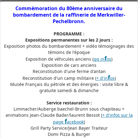
Commémoration du 80ème anniversaire du
bombardement de la raffinerie de Merkwiller-
Pechelbronn.
PROGRAMME :
Expositions permanentes sur les 2 jours :
Exposition photos du bombardement + vidéo témoignages des
témoins de l'époque
f
Exposition de véhicules anciens (
qq in
os
)
Exposition de cars anciens
Reconstitution d'une ferme d'antan
f
Reconstitution d'un camp militaire (
+ d'in
os
)
Musée Français du pétrole et des énergies : visite libre &
gratuite samedi & dimanche
Service restauration :
Limmacher/Auberge baechel-Brunn sous chapiteau +
animations Jean-Claude Bader/laurent Bessot (
+ d'infos sur la
f
page
acebook
)
Grill Party Service/Jean Bayer Traiteur
Domi Pizza & Burger