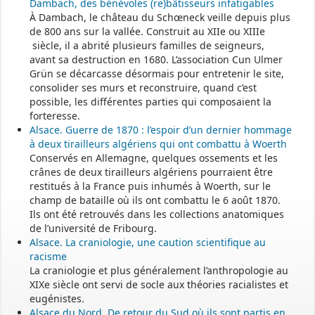
Dambach, des bénévoles (re)bâtisseurs infatigables
À Dambach, le château du Schœneck veille depuis plus
de 800 ans sur la vallée. Construit au XIIe ou XIIIe
siècle, il a abrité plusieurs familles de seigneurs,
avant sa destruction en 1680. L’association Cun Ulmer
Grün se décarcasse désormais pour entretenir le site,
consolider ses murs et reconstruire, quand c’est
possible, les différentes parties qui composaient la
forteresse.
Alsace. Guerre de 1870 : l’espoir d’un dernier hommage
à deux tirailleurs algériens qui ont combattu à Woerth
Conservés en Allemagne, quelques ossements et les
crânes de deux tirailleurs algériens pourraient être
restitués à la France puis inhumés à Woerth, sur le
champ de bataille où ils ont combattu le 6 août 1870.
Ils ont été retrouvés dans les collections anatomiques
de l’université de Fribourg.
Alsace. La craniologie, une caution scientifique au
racisme
La craniologie et plus généralement l’anthropologie au
XIXe siècle ont servi de socle aux théories racialistes et
eugénistes.
Alsace du Nord. De retour du Sud où ils sont partis en