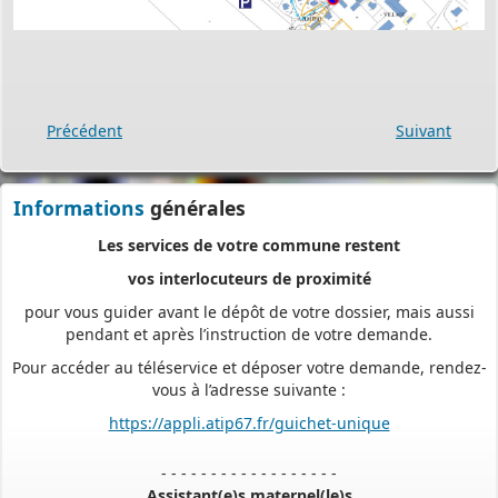
ou de vous déplacer aux horaires d’ouverture de votre mairie : en
déposant en ligne, vous réaliserez des économies de papier,
de frais d’envoi et de temps. Vous pouvez également suivre en
ligne l’avancement du traitement de votre demande,
Précédent
Suivant
accéder aux courriers de la mairie, etc. Une fois déposée, votre
demande sera instruite de façon dématérialisée
pour assurer plus de fluidité et de réactivité dans son traitement.
Informations
générales
Les services de votre commune restent
vos interlocuteurs de proximité
pour vous guider avant le dépôt de votre dossier, mais aussi
pendant et après l’instruction de votre demande.
Pour accéder au téléservice et déposer votre demande, rendez-
vous à l’adresse suivante :
https://appli.atip67.fr/guichet-unique
- - - - - - - - - - - - - - - - - -
Assistant(e)s maternel(le)s