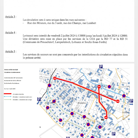
PERMIS DE CONSTRUIRE- DECLARATION PREALABLE
dorénavant en ligne
Depuis le 3 janvier 2022, vous pouvez profiter de la
saisine par
voie électronique (SVE)
pour déposer votre
demande
d’autorisation d’urbanisme
(Permis de construire, d’aménager et de démolir, déclaration
préalable et certificat d’urbanisme) avec les mêmes garanties de
réception
et de prise en compte de votre dossier qu’un dépôt par papier.
Nous vous proposons un téléservice, destiné aux particuliers
comme aux professionnels,
pour
saisir et déposer toutes les pièces de votre dossier
directement en ligne,
à tout moment et où que vous soyez, dans le cadre d’une
démarche simplifiée.
Plus besoin d’imprimer vos demandes en de multiples
exemplaires, d’envoyer des plis en recommandé avec accusé de
réception