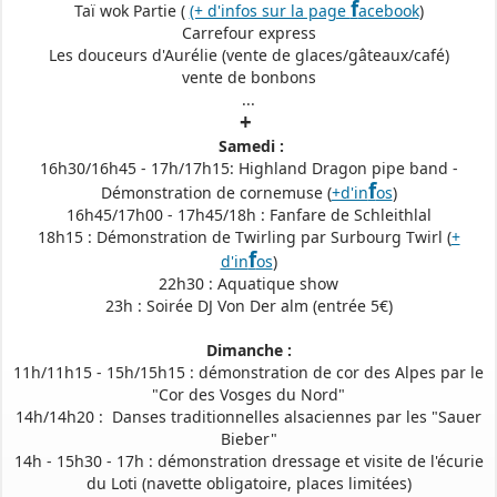
f
Taï wok Partie (
(+ d'infos sur la page
acebook
)
Carrefour express
Les douceurs d'Aurélie (vente de glaces/gâteaux/café)
vente de bonbons
...
+
Samedi :
16h30/16h45 - 17h/17h15: Highland Dragon pipe band -
f
Démonstration de cornemuse (
+d'in
os
)
16h45/17h00 - 17h45/18h : Fanfare de Schleithlal
18h15 : Démonstration de Twirling par Surbourg Twirl (
+
f
d'in
os
)
22h30 : Aquatique show
23h : Soirée DJ Von Der alm (entrée 5€)
Dimanche :
11h/11h15 - 15h/15h15 : démonstration de cor des Alpes par le
"Cor des Vosges du Nord"
14h/14h20 : Danses traditionnelles alsaciennes par les "Sauer
Bieber"
14h - 15h30 - 17h : démonstration dressage et visite de l'écurie
du Loti (navette obligatoire, places limitées)