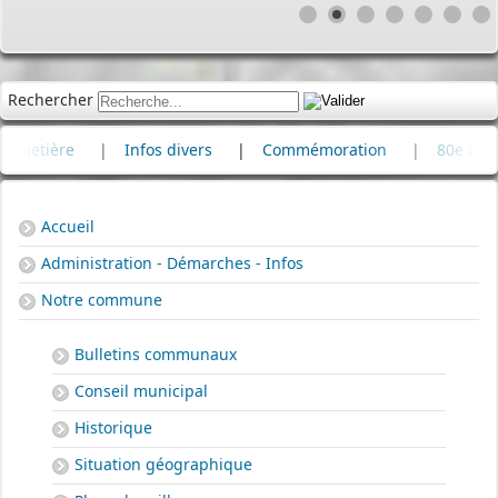
Rechercher
ère
|
Infos divers
|
Commémoration
|
80e anniversair
Accueil
Administration - Démarches - Infos
Notre commune
Bulletins communaux
Conseil municipal
Historique
Situation géographique