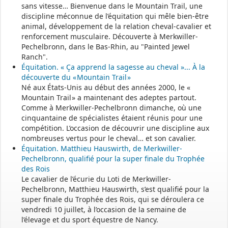
sans vitesse… Bienvenue dans le Mountain Trail, une
discipline méconnue de l’équitation qui mêle bien-être
- - - - - - - - - - - - - - - - - -
animal, développement de la relation cheval-cavalier et
renforcement musculaire. Découverte à Merkwiller-
Pechelbronn, dans le Bas-Rhin, au "Painted Jewel
Permanence mairie
Ranch".
Équitation. « Ça apprend la sagesse au cheval »... À la
Le secrétariat est fermé le samedi matin.
découverte du « Mountain Trail »
Une permanence est assurée par le maire, sur rendez-vous.
Né aux États-Unis au début des années 2000, le «
Mountain Trail » a maintenant des adeptes partout.
Comme à Merkwiller-Pechelbronn dimanche, où une
cinquantaine de spécialistes étaient réunis pour une
compétition. L’occasion de découvrir une discipline aux
nombreuses vertus pour le cheval… et son cavalier.
Équitation. Matthieu Hauswirth, de Merkwiller-
Pechelbronn, qualifié pour la super finale du Trophée
des Rois
Le cavalier de l’écurie du Loti de Merkwiller-
Pechelbronn, Matthieu Hauswirth, s’est qualifié pour la
super finale du Trophée des Rois, qui se déroulera ce
vendredi 10 juillet, à l’occasion de la semaine de
l’élevage et du sport équestre de Nancy.