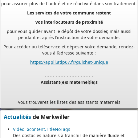
Les services de votre commune restent
vos interlocuteurs de proximité
pour vous guider avant le dépôt de votre dossier, mais aussi
pendant et après l’instruction de votre demande.
Pour accéder au téléservice et déposer votre demande, rendez-
vous à l’adresse suivante :
https://appli.atip67.fr/guichet-unique
- - - - - - - - - - - - - - - - - -
Assistant(e)s maternel(le)s
Vous trouverez les listes des assistants maternels
et MAM par commune sur le site :
https://www.bas-rhin.fr/carte-
assistants-maternels-bas-rhin/
.
Actualités
de Merkwiller
Il est mis à jour tous les vendredis.
Vidéo. $content.TitleNoTags
Le site
https://monenfant.fr/
de la CAF présente les disponibilités
Des obstacles naturels à franchir de manière fluide et
des assistants maternels.