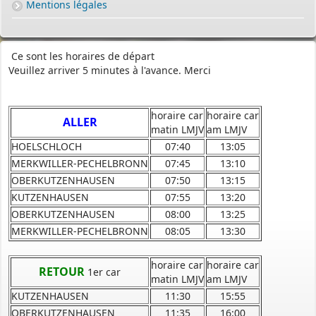
Mentions légales
Ce sont les horaires de départ
Veuillez arriver 5 minutes à l'avance. Merci
horaire car
horaire car
ALLER
matin LMJV
am LMJV
HOELSCHLOCH
07:40
13:05
MERKWILLER-PECHELBRONN
07:45
13:10
OBERKUTZENHAUSEN
07:50
13:15
KUTZENHAUSEN
07:55
13:20
PERMIS DE CONSTRUIRE- DECLARATION PREALABLE
OBERKUTZENHAUSEN
08:00
13:25
dorénavant en ligne
MERKWILLER-PECHELBRONN
08:05
13:30
Depuis le 3 janvier 2022, vous pouvez profiter de la
saisine par
voie électronique (SVE)
pour déposer votre
demande
horaire car
horaire car
RETOUR
1er car
d’autorisation d’urbanisme
matin LMJV
am LMJV
KUTZENHAUSEN
11:30
15:55
(Permis de construire, d’aménager et de démolir, déclaration
préalable et certificat d’urbanisme) avec les mêmes garanties de
OBERKUTZENHAUSEN
11:35
16:00