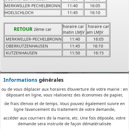
réception
MERKWILLER-PECHELBRONN
11:40
16:05
et de prise en compte de votre dossier qu’un dépôt par papier.
HOELSCHLOCH
11:45
16:10
Nous vous proposons un téléservice, destiné aux particuliers
horaire car
horaire car
comme aux professionnels,
RETOUR
2ème car
matin LMJV
am LMJV
pour
saisir et déposer toutes les pièces de votre dossier
MERKWILLER-PECHELBRONN
11:40
16:05
directement en ligne,
OBERKUTZENHAUSEN
11:45
16:10
à tout moment et où que vous soyez, dans le cadre d’une
KUTZENHAUSEN
11:50
16:15
démarche simplifiée.
Plus besoin d’imprimer vos demandes en de multiples
exemplaires, d’envoyer des plis en recommandé avec accusé de
réception
Informations
générales
ou de vous déplacer aux horaires d’ouverture de votre mairie : en
déposant en ligne, vous réaliserez des économies de papier,
de frais d’envoi et de temps. Vous pouvez également suivre en
ligne l’avancement du traitement de votre demande,
accéder aux courriers de la mairie, etc. Une fois déposée, votre
demande sera instruite de façon dématérialisée
pour assurer plus de fluidité et de réactivité dans son traitement.