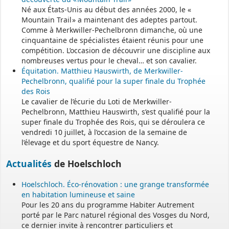
Le secrétariat est fermé le samedi matin.
Né aux États-Unis au début des années 2000, le «
Une permanence est assurée par le maire, sur rendez-vous.
Mountain Trail » a maintenant des adeptes partout.
Comme à Merkwiller-Pechelbronn dimanche, où une
cinquantaine de spécialistes étaient réunis pour une
compétition. L’occasion de découvrir une discipline aux
nombreuses vertus pour le cheval… et son cavalier.
Équitation. Matthieu Hauswirth, de Merkwiller-
Pechelbronn, qualifié pour la super finale du Trophée
des Rois
Le cavalier de l’écurie du Loti de Merkwiller-
Pechelbronn, Matthieu Hauswirth, s’est qualifié pour la
super finale du Trophée des Rois, qui se déroulera ce
vendredi 10 juillet, à l’occasion de la semaine de
l’élevage et du sport équestre de Nancy.
Actualités
de Hoelschloch
Hoelschloch. Éco-rénovation : une grange transformée
en habitation lumineuse et saine
Pour les 20 ans du programme Habiter Autrement
porté par le Parc naturel régional des Vosges du Nord,
ce dernier invite à rencontrer particuliers et