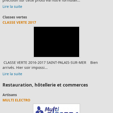
 toutes erreurs ou
Passé simple ou imparfait : ex1 - Dolo
mulair...
s'entraîner au passé simple - Passé pr
Lire la suite
Photos souvenirs
PHOTO N° 55
AIS-SUR-MER Bien
Merci d'avance de nous communiquer
précision sur cette photo via notre fo
Lire la suite
Restauration, hôtellerie et commerces
Restauration et hôtellerie
RESTAURATION ET HÔTELLERI