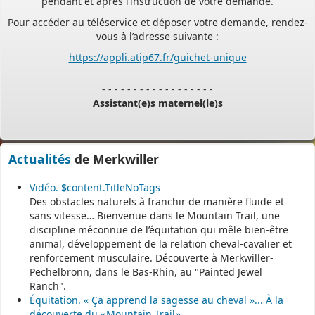
vous à l’adresse suivante :
https://appli.atip67.fr/guichet-unique
- - - - - - - - - - - - - - - - - -
Assistant(e)s maternel(le)s
Vous trouverez les listes des assistants maternels
et MAM par commune sur le site :
https://www.bas-rhin.fr/carte-
Actualités
de Merkwiller
assistants-maternels-bas-rhin/
.
Il est mis à jour tous les vendredis.
Vidéo. $content.TitleNoTags
Des obstacles naturels à franchir de manière fluide et
Le site
https://monenfant.fr/
de la CAF présente les disponibilités
sans vitesse… Bienvenue dans le Mountain Trail, une
des assistants maternels.
discipline méconnue de l’équitation qui mêle bien-être
animal, développement de la relation cheval-cavalier et
- - - - - - - - - - - - - - - - - -
renforcement musculaire. Découverte à Merkwiller-
Pechelbronn, dans le Bas-Rhin, au "Painted Jewel
Ranch".
Permanence mairie
Équitation. « Ça apprend la sagesse au cheval »... À la
découverte du « Mountain Trail »