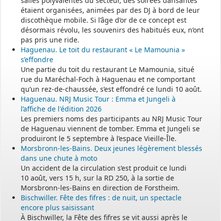
salles polyvalentes du secteur, des soirées dansantes
étaient organisées, animées par des DJ à bord de leur
discothèque mobile. Si l’âge d’or de ce concept est
désormais révolu, les souvenirs des habitués eux, n’ont
pas pris une ride.
Haguenau. Le toit du restaurant « Le Mamounia »
s’effondre
Une partie du toit du restaurant Le Mamounia, situé
rue du Maréchal-Foch à Haguenau et ne comportant
qu’un rez-de-chaussée, s’est effondré ce lundi 10 août.
Haguenau. NRJ Music Tour : Emma et Jungeli à
l’affiche de l'édition 2026
Les premiers noms des participants au NRJ Music Tour
de Haguenau viennent de tomber. Emma et Jungeli se
produiront le 5 septembre à l’espace Vieille-Île.
Morsbronn-les-Bains. Deux jeunes légèrement blessés
dans une chute à moto
Un accident de la circulation s’est produit ce lundi
10 août, vers 15 h, sur la RD 250, à la sortie de
Morsbronn-les-Bains en direction de Forstheim.
Bischwiller. Fête des fifres : de nuit, un spectacle
encore plus saisissant
À Bischwiller, la Fête des fifres se vit aussi après le