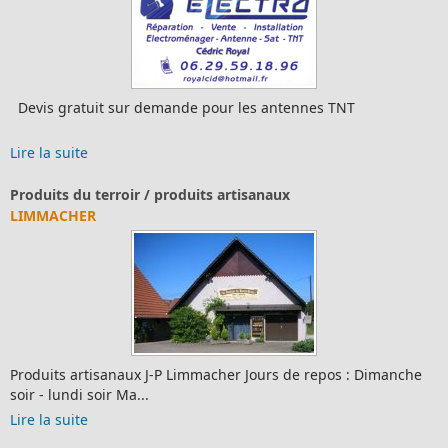
ur les antennes TNT
Restauration et hôtellerie
Lire la suite
 artisanaux
Où dormir?
RÉSIDENCE LES HÉLIONS
her Jours de repos : Dimanche
Résidence les Hélions Famille
67250 Merkwiller-Pechelbro...