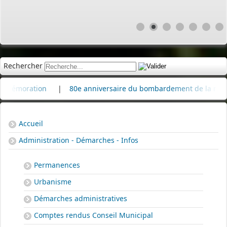
Rechercher
n
|
80e anniversaire du bombardement de la raffinerie de pét
Accueil
Administration - Démarches - Infos
Permanences
Urbanisme
Démarches administratives
Comptes rendus Conseil Municipal