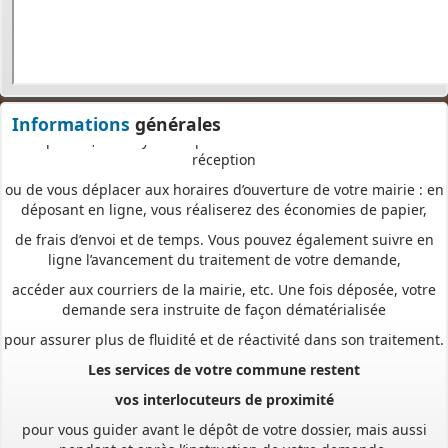
directement en ligne,
à tout moment et où que vous soyez, dans le cadre d’une
démarche simplifiée.
Plus besoin d’imprimer vos demandes en de multiples
exemplaires, d’envoyer des plis en recommandé avec accusé de
Informations
générales
réception
ou de vous déplacer aux horaires d’ouverture de votre mairie : en
déposant en ligne, vous réaliserez des économies de papier,
de frais d’envoi et de temps. Vous pouvez également suivre en
ligne l’avancement du traitement de votre demande,
accéder aux courriers de la mairie, etc. Une fois déposée, votre
demande sera instruite de façon dématérialisée
pour assurer plus de fluidité et de réactivité dans son traitement.
Les services de votre commune restent
vos interlocuteurs de proximité
pour vous guider avant le dépôt de votre dossier, mais aussi
pendant et après l’instruction de votre demande.
Pour accéder au téléservice et déposer votre demande, rendez-