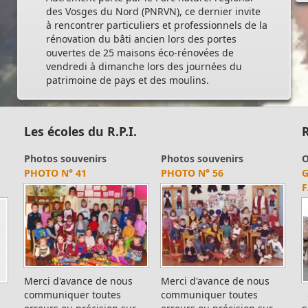
des Vosges du Nord (PNRVN), ce dernier invite
à rencontrer particuliers et professionnels de la
rénovation du bâti ancien lors des portes
ouvertes de 25 maisons éco-rénovées de
vendredi à dimanche lors des journées du
patrimoine de pays et des moulins.
Les écoles du R.P.I.
R
liothèque
Photos souvenirs
Club Acti Family
Photos souvenirs
Ecole p
Où d
INT-LECTURE
PHOTO N° 41
PHOTOS SOUVENIR DU 14
PHOTO N° 56
CONJU
GÎTE
AVRIL 2018
FAMI
Merci d'avance de nous
Merci d'avance de nous
Passé s
communiquer toutes
communiquer toutes
: ex1 -
int-lecture
Gîte