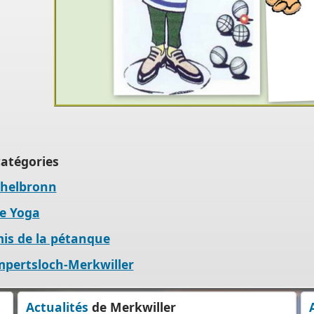
ine
de
s
r
atégories
chelbronn
e Yoga
er
is de la pétanque
mpertsloch-Merkwiller
s
Actualités
de Merkwiller