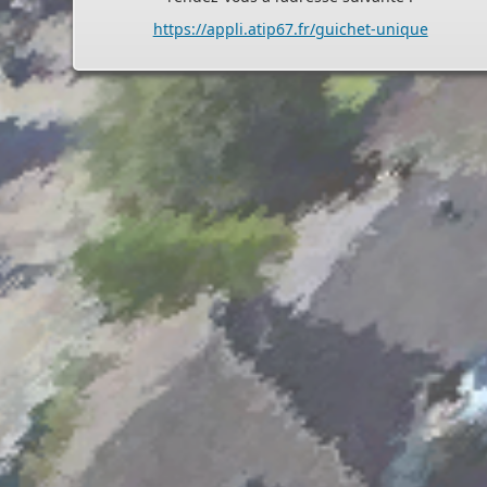
- - - - - - - - - - - - - - - - - -
Assistant(e)s maternel(le)s
Vous trouverez les listes des assistants maternels
et MAM par commune sur le site :
https://www.bas-
rhin.fr/carte-assistants-maternels-bas-rhin/
.
Il est mis à jour tous les vendredis.
Le site
https://monenfant.fr/
de la CAF présente les
disponibilités des assistants maternels.
- - - - - - - - - - - - - - - - - -
Permanence mairie
Le secrétariat est fermé le samedi matin.
Une permanence est assurée par le maire, sur rendez
vous.