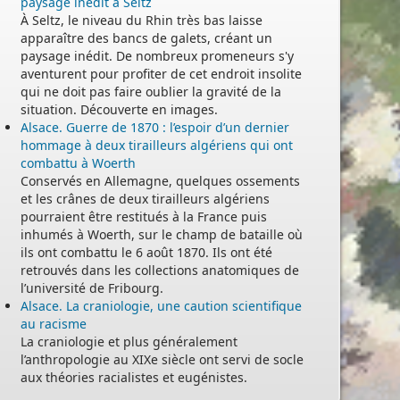
paysage inédit à Seltz
À Seltz, le niveau du Rhin très bas laisse
apparaître des bancs de galets, créant un
paysage inédit. De nombreux promeneurs s'y
aventurent pour profiter de cet endroit insolite
qui ne doit pas faire oublier la gravité de la
situation. Découverte en images.
Alsace. Guerre de 1870 : l’espoir d’un dernier
hommage à deux tirailleurs algériens qui ont
combattu à Woerth
Conservés en Allemagne, quelques ossements
et les crânes de deux tirailleurs algériens
pourraient être restitués à la France puis
inhumés à Woerth, sur le champ de bataille où
ils ont combattu le 6 août 1870. Ils ont été
retrouvés dans les collections anatomiques de
l’université de Fribourg.
Alsace. La craniologie, une caution scientifique
au racisme
La craniologie et plus généralement
l’anthropologie au XIXe siècle ont servi de socle
aux théories racialistes et eugénistes.