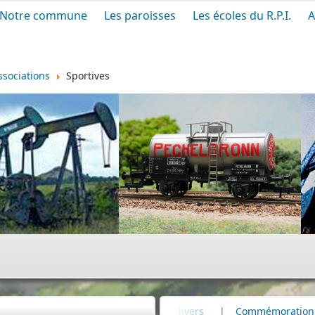
Notre commune
Les paroisses
Les écoles du R.P.I.
A
ssociations
Sportives
metière
|
Infos divers
|
Commémoration
|
80e anniver