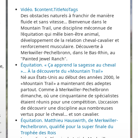
e
Vidéo. $content.TitleNoTags
Des obstacles naturels à franchir de manière
fluide et sans vitesse… Bienvenue dans le
Mountain Trail, une discipline méconnue de
l’équitation qui mêle bien-être animal,
développement de la relation cheval-cavalier et
renforcement musculaire. Découverte à
e,
Merkwiller-Pechelbronn, dans le Bas-Rhin, au
e
"Painted Jewel Ranch".
Équitation. « Ça apprend la sagesse au cheval
»... À la découverte du « Mountain Trail »
Né aux États-Unis au début des années 2000, le
« Mountain Trail » a maintenant des adeptes
partout. Comme à Merkwiller-Pechelbronn
dimanche, où une cinquantaine de spécialistes
s
étaient réunis pour une compétition. L’occasion
.
de découvrir une discipline aux nombreuses
vertus pour le cheval… et son cavalier.
,
Équitation. Matthieu Hauswirth, de Merkwiller-
Pechelbronn, qualifié pour la super finale du
Trophée des Rois