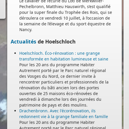
Le cavalier de l’écurie du Loti de Merkwiller-
Pechelbronn, Matthieu Hauswirth, s’est qualifié
pour la super finale du Trophée des Rois, qui se
déroulera ce vendredi 10 juillet, à l’occasion de
la semaine de l’élevage et du sport équestre de
Nancy.
Actualités
de Hoelschloch
Hoelschloch. Éco-rénovation : une grange
transformée en habitation lumineuse et saine
Pour les 20 ans du programme Habiter
Autrement porté par le Parc naturel régional
des Vosges du Nord, ce dernier invite à
rencontrer particuliers et professionnels de la
rénovation du bâti ancien lors des portes
ouvertes de 25 maisons éco-rénovées de
vendredi à dimanche lors des journées du
patrimoine de pays et des moulins.
Drachenbronn. Avec l'écorénovation, ils
-
redonnent vie à la grange familiale en famille
Pour les 20 ans du programme Habiter
Autrement porté par le Parc naturel régional