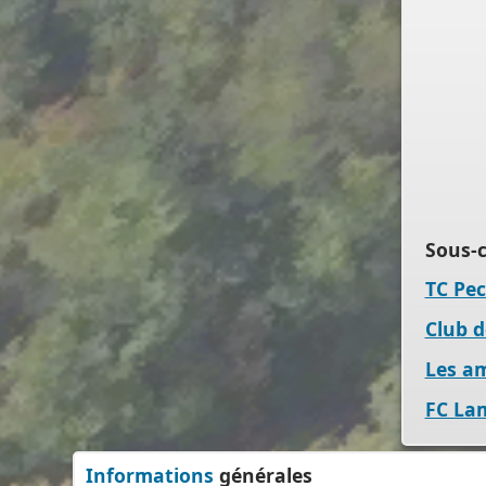
PERMIS DE CONSTRUIRE- DECLARATION PREALABLE
dorénavant en ligne
Depuis le 3 janvier 2022, vous pouvez profiter de la
sais
par voie électronique (SVE)
pour déposer votre
deman
d’autorisation d’urbanisme
(Permis de construire, d’aménager et de démolir,
déclaration préalable et certificat d’urbanisme) avec le
mêmes garanties de réception
et de prise en compte de votre dossier qu’un dépôt pa
papier.
Sous-c
Nous vous proposons un téléservice, destiné aux
TC Pe
particuliers comme aux professionnels,
Club d
pour
saisir et déposer toutes les pièces de votre dossi
directement en ligne,
Les am
à tout moment et où que vous soyez, dans le cadre
FC La
d’une démarche simplifiée.
Plus besoin d’imprimer vos demandes en de multiple
exemplaires, d’envoyer des plis en recommandé avec
Informations
générales
accusé de réception