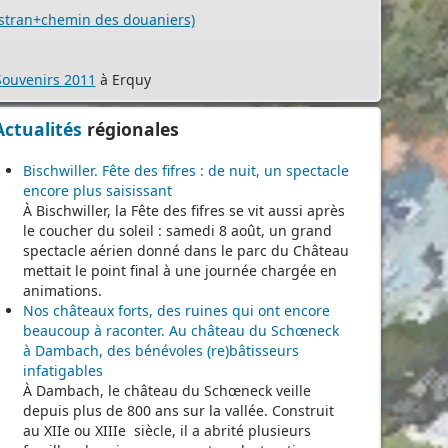
stran+chemin des douaniers)
Souvenirs 2011
à Erquy
Actualités
régionales
Bischwiller. Fête des fifres : de nuit, un spectacle
encore plus saisissant
À Bischwiller, la Fête des fifres se vit aussi après
le coucher du soleil : samedi 8 août, un grand
spectacle aérien donné dans le parc du Château
mettait le point final à une journée chargée en
animations.
Nos châteaux forts, des ruines qui ont encore
beaucoup à raconter. Au château du Schœneck
à Dambach, des bénévoles (re)bâtisseurs
infatigables
À Dambach, le château du Schœneck veille
depuis plus de 800 ans sur la vallée. Construit
au XIIe ou XIIIe siècle, il a abrité plusieurs