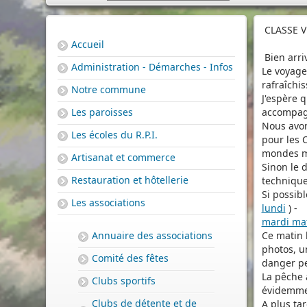
CLASSE V
Accueil
Bien arriv
Administration - Démarches - Infos
Le voyage 
rafraîchis
Notre commune
J'espère q
Les paroisses
accompagn
Nous avons
Les écoles du R.P.I.
pour les 
mondes ma
Artisanat et commerce
Sinon le 
Restauration et hôtellerie
technique
Si possibl
Les associations
lundi
) -
mardi mat
Annuaire des associations
Ce matin 
photos, u
Comité des fêtes
danger pe
La pêche 
Clubs sportifs
évidemmen
Clubs de détente et de
A plus ta