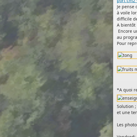
port cm2 
Je pense 
(Permis de construire, d’aménager et de démolir,
à voile lo
déclaration préalable et certificat d’urbanisme) avec le
difficile 
mêmes garanties de réception
A bientôt
et de prise en compte de votre dossier qu’un dépôt pa
Encore un
papier.
au progr
Pour repr
Nous vous proposons un téléservice, destiné aux
particuliers comme aux professionnels,
pour
saisir et déposer toutes les pièces de votre dossi
directement en ligne,
à tout moment et où que vous soyez, dans le cadre
d’une démarche simplifiée.
*A quoi r
Plus besoin d’imprimer vos demandes en de multiple
exemplaires, d’envoyer des plis en recommandé avec
accusé de réception
Solution 
ou de vous déplacer aux horaires d’ouverture de votr
et une ten
mairie : en déposant en ligne, vous réaliserez des
économies de papier,
Les photo
de frais d’envoi et de temps. Vous pouvez également
Vendredi.