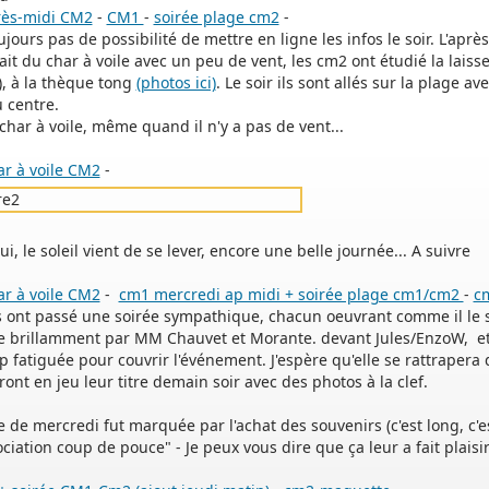
rès-midi CM2
-
CM1
-
soirée plage cm2
-
jours pas de possibilité de mettre en ligne les infos le soir. L'aprè
ait du char à voile avec un peu de vent, les cm2 ont étudié la lai
), à la thèque tong
(photos ici)
. Le soir ils sont allés sur la plage 
 centre.
 char à voile, même quand il n'y a pas de vent...
ar à voile CM2
-
i, le soleil vient de se lever, encore une belle journée... A suivre
ar à voile CM2
-
cm1 mercredi ap midi + soirée plage cm1/cm2
-
c
s ont passé une soirée sympathique, chacun oeuvrant comme il le s
 brillamment par MM Chauvet et Morante. devant Jules/EnzoW, et Cy
op fatiguée pour couvrir l'événement. J'espère qu'elle se rattrapera d
ront en jeu leur titre demain soir avec des photos à la clef.
 de mercredi fut marquée par l'achat des souvenirs (c'est long, c'est 
ine
sociation coup de pouce" - Je peux vous dire que ça leur a fait pla
de