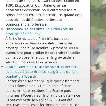
familles de seigneurs, avant sa destruction en
1680. L’association Cun Ulmer Grün se
décarcasse désormais pour entretenir le site,
consolider ses murs et reconstruire, quand c’est
possible, les différentes parties qui
composaient la forteresse.
Diaporama. Le bas niveau du Rhin crée un
paysage inédit à Seltz
À Seltz, le niveau du Rhin très bas laisse
apparaître des bancs de galets, créant un
paysage inédit. De nombreux promeneurs s'y
aventurent pour profiter de cet endroit insolite
qui ne doit pas faire oublier la gravité de la
situation. Découverte en images.
Alsace. Guerre de 1870 : l’espoir d’un dernier
hommage à deux tirailleurs algériens qui ont
combattu à Woerth
Conservés en Allemagne, quelques ossements
et les crânes de deux tirailleurs algériens
pourraient être restitués à la France puis
inhumés à Woerth, sur le champ de bataille où
ils ont combattu le 6 août 1870. Ils ont été
retrouvés dans les collections anatomiques de