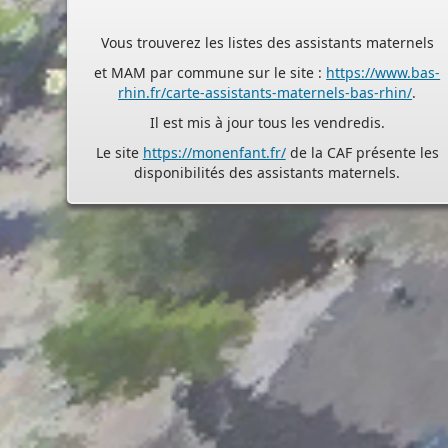
et MAM par commune sur le site :
https://www.bas-
rhin.fr/carte-assistants-maternels-bas-rhin/
.
Il est mis à jour tous les vendredis.
Le site
https://monenfant.fr/
de la CAF présente les
disponibilités des assistants maternels.
- - - - - - - - - - - - - - - - - -
Permanence mairie
Le secrétariat est fermé le samedi matin.
Une permanence est assurée par le maire, sur rendez
vous.