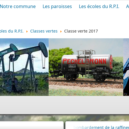
Notre commune
Les paroisses
Les écoles du R.P.I.
A
oles du R.P.I.
Classes vertes
Classe verte 2017
80e anniversaire du bombardement de la raffinerie de pétrole