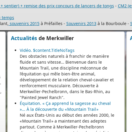
+ sentier) + remise des prix concours de lancers de tongs
-
CM2 (e
e,
u temps
e
ant,
souvenirs 2015
à Préfailles -
Souvenirs 2013
à la Bourboule -
Actualités
de Merkwiller
Vidéo. $content.TitleNoTags
Des obstacles naturels à franchir de manière
fluide et sans vitesse… Bienvenue dans le
s
Mountain Trail, une discipline méconnue de
.
l’équitation qui mêle bien-être animal,
,
développement de la relation cheval-cavalier et
renforcement musculaire. Découverte à
Merkwiller-Pechelbronn, dans le Bas-Rhin, au
"Painted Jewel Ranch".
Équitation. « Ça apprend la sagesse au cheval
»... À la découverte du « Mountain Trail »
Né aux États-Unis au début des années 2000, le
« Mountain Trail » a maintenant des adeptes
partout. Comme à Merkwiller-Pechelbronn