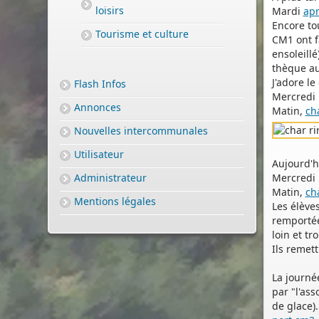
loisirs
Mardi
ap
Encore tou
Tourisme et culture
CM1 ont f
ensoleillé
thèque au
J'adore le
Flash Infos
Mercredi
Annonces
Matin,
ch
Nouvelles intercommunales
Utilisateur
Aujourd'hu
Administrateur
Mercredi
Matin,
ch
Mentions légales
Les élève
remportée
loin et tr
Ils remett
PERMIS DE CONSTRUIRE- DECLARATION PREALABLE
dorénavant en ligne
La journée
Depuis le 3 janvier 2022, vous pouvez profiter de la
sais
par "l'as
par voie électronique (SVE)
pour déposer votre
deman
de glace).
d’autorisation d’urbanisme