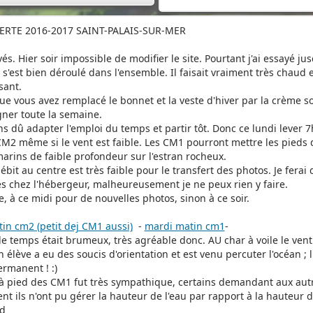
ERTE 2016-2017 SAINT-PALAIS-SUR-MER
és. Hier soir impossible de modifier le site. Pourtant j'ai essayé ju
s'est bien déroulé dans l'ensemble. Il faisait vraiment très chaud 
sant.
ue vous avez remplacé le bonnet et la veste d'hiver par la crème sol
er toute la semaine.
 dû adapter l'emploi du temps et partir tôt. Donc ce lundi lever 7h
CM2 même si le vent est faible. Les CM1 pourront mettre les pieds d
rins de faible profondeur sur l'estran rocheux.
débit au centre est très faible pour le transfert des photos. Je fer
s chez l'hébergeur, malheureusement je ne peux rien y faire.
e, à ce midi pour de nouvelles photos, sinon à ce soir.
in cm2 (petit dej CM1 aussi)
-
mardi matin cm1
-
le temps était brumeux, très agréable donc. AU char à voile le vent
n élève a eu des soucis d'orientation et est venu percuter l'océan
rmanent ! :)
à pied des CM1 fut très sympathique, certains demandant aux autres 
t ils n'ont pu gérer la hauteur de l'eau par rapport à la hauteur de
rd