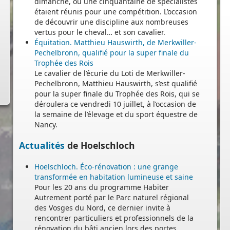
dimanche, où une cinquantaine de spécialistes
étaient réunis pour une compétition. L’occasion
de découvrir une discipline aux nombreuses
vertus pour le cheval… et son cavalier.
Équitation. Matthieu Hauswirth, de Merkwiller-
Pechelbronn, qualifié pour la super finale du
Trophée des Rois
Le cavalier de l’écurie du Loti de Merkwiller-
Pechelbronn, Matthieu Hauswirth, s’est qualifié
pour la super finale du Trophée des Rois, qui se
déroulera ce vendredi 10 juillet, à l’occasion de
la semaine de l’élevage et du sport équestre de
Nancy.
Actualités
de Hoelschloch
-
Hoelschloch. Éco-rénovation : une grange
transformée en habitation lumineuse et saine
Pour les 20 ans du programme Habiter
Autrement porté par le Parc naturel régional
des Vosges du Nord, ce dernier invite à
rencontrer particuliers et professionnels de la
rénovation du bâti ancien lors des portes