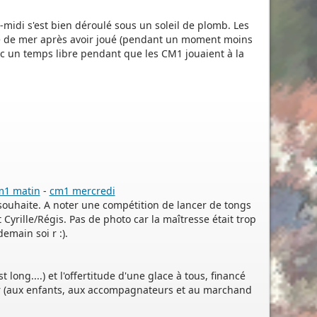
s-midi s'est bien déroulé sous un soleil de plomb. Les
sse de mer après avoir joué (pendant un moment moins
avec un temps libre pendant que les CM1 jouaient à la
m1 matin
-
cm1 mercredi
ouhaite. A noter une compétition de lancer de tongs
rille/Régis. Pas de photo car la maîtresse était trop
emain soi r :).
long....) et l'offertitude d'une glace à tous, financé
isir (aux enfants, aux accompagnateurs et au marchand