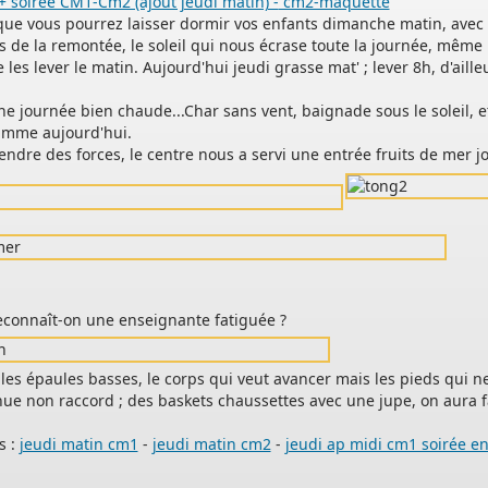
+ soirée CM1-Cm2 (ajout jeudi matin) -
cm2-maquette
que vous pourrez laisser dormir vos enfants dimanche matin, avec l
rs de la remontée, le soleil qui nous écrase toute la journée, même l
s
de les lever le matin. Aujourd'hui jeudi grasse mat' ; lever 8h, d'ailleur
r
e journée bien chaude...Char sans vent, baignade sous le soleil, e
amme aujourd'hui.
endre des forces, le centre nous a servi une entrée fruits de mer j
er
econnaît-on une enseignante fatiguée ?
s
; les épaules basses, le corps qui veut avancer mais les pieds qui 
e
ue non raccord ; des baskets chaussettes avec une jupe, on aura fai
s :
jeudi matin cm1
-
jeudi matin cm2
-
jeudi ap midi cm1 soirée e