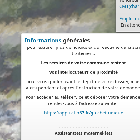
suivre en ligne l’avancement du traitement de votre
CM1(char 
demande,
accéder aux courriers de la mairie, etc. Une fois déposé
Emploi d
votre demande sera instruite de façon dématérialisé
En attend
pour assurer plus de fluidité et de réactivité dans son
Informations
générales
traitement.
Les services de votre commune restent
vos interlocuteurs de proximité
pour vous guider avant le dépôt de votre dossier, mai
aussi pendant et après l’instruction de votre demande
Pour accéder au téléservice et déposer votre demande
rendez-vous à l’adresse suivante :
https://appli.atip67.fr/guichet-unique
- - - - - - - - - - - - - - - - - -
Assistant(e)s maternel(le)s
Vous trouverez les listes des assistants maternels