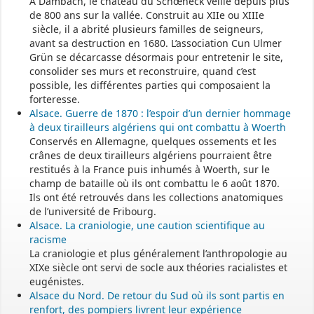
À Dambach, le château du Schœneck veille depuis plus
de 800 ans sur la vallée. Construit au XIIe ou XIIIe
siècle, il a abrité plusieurs familles de seigneurs,
avant sa destruction en 1680. L’association Cun Ulmer
Grün se décarcasse désormais pour entretenir le site,
consolider ses murs et reconstruire, quand c’est
possible, les différentes parties qui composaient la
forteresse.
Alsace. Guerre de 1870 : l’espoir d’un dernier hommage
à deux tirailleurs algériens qui ont combattu à Woerth
Conservés en Allemagne, quelques ossements et les
crânes de deux tirailleurs algériens pourraient être
restitués à la France puis inhumés à Woerth, sur le
champ de bataille où ils ont combattu le 6 août 1870.
Ils ont été retrouvés dans les collections anatomiques
de l’université de Fribourg.
Alsace. La craniologie, une caution scientifique au
racisme
La craniologie et plus généralement l’anthropologie au
XIXe siècle ont servi de socle aux théories racialistes et
eugénistes.
Alsace du Nord. De retour du Sud où ils sont partis en
renfort, des pompiers livrent leur expérience