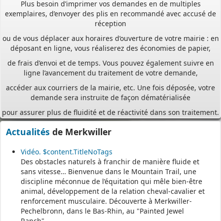
réception
ou de vous déplacer aux horaires d’ouverture de votre mairie : en
déposant en ligne, vous réaliserez des économies de papier,
de frais d’envoi et de temps. Vous pouvez également suivre en
ligne l’avancement du traitement de votre demande,
accéder aux courriers de la mairie, etc. Une fois déposée, votre
demande sera instruite de façon dématérialisée
pour assurer plus de fluidité et de réactivité dans son traitement.
Les services de votre commune restent
vos interlocuteurs de proximité
Actualités
de Merkwiller
pour vous guider avant le dépôt de votre dossier, mais aussi
pendant et après l’instruction de votre demande.
Vidéo. $content.TitleNoTags
Des obstacles naturels à franchir de manière fluide et
Pour accéder au téléservice et déposer votre demande, rendez-
sans vitesse… Bienvenue dans le Mountain Trail, une
vous à l’adresse suivante :
discipline méconnue de l’équitation qui mêle bien-être
https://appli.atip67.fr/guichet-unique
animal, développement de la relation cheval-cavalier et
renforcement musculaire. Découverte à Merkwiller-
Pechelbronn, dans le Bas-Rhin, au "Painted Jewel
- - - - - - - - - - - - - - - - - -
Ranch".