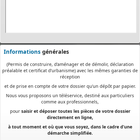
PERMIS DE CONSTRUIRE- DECLARATION PREALABLE
dorénavant en ligne
Depuis le 3 janvier 2022, vous pouvez profiter de la
saisine par
voie électronique (SVE)
pour déposer votre
demande
d’autorisation d’urbanisme
Informations
générales
(Permis de construire, d’aménager et de démolir, déclaration
préalable et certificat d’urbanisme) avec les mêmes garanties de
réception
et de prise en compte de votre dossier qu’un dépôt par papier.
Nous vous proposons un téléservice, destiné aux particuliers
comme aux professionnels,
pour
saisir et déposer toutes les pièces de votre dossier
directement en ligne,
à tout moment et où que vous soyez, dans le cadre d’une
démarche simplifiée.
Plus besoin d’imprimer vos demandes en de multiples
exemplaires, d’envoyer des plis en recommandé avec accusé de