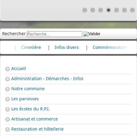
Rechercher
imetière
|
Infos divers
|
Commémoration
|
80e anniv
Accueil
Administration - Démarches - Infos
Notre commune
Les paroisses
Les écoles du R.P.I.
Artisanat et commerce
Restauration et hôtellerie