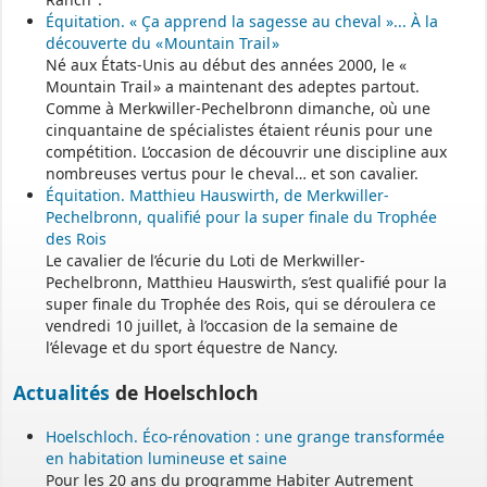
Assistant(e)s maternel(le)s
Équitation. « Ça apprend la sagesse au cheval »... À la
découverte du « Mountain Trail »
Né aux États-Unis au début des années 2000, le «
Vous trouverez les listes des assistants maternels
Mountain Trail » a maintenant des adeptes partout.
et MAM par commune sur le site :
https://www.bas-rhin.fr/carte-
Comme à Merkwiller-Pechelbronn dimanche, où une
assistants-maternels-bas-rhin/
.
cinquantaine de spécialistes étaient réunis pour une
compétition. L’occasion de découvrir une discipline aux
Il est mis à jour tous les vendredis.
nombreuses vertus pour le cheval… et son cavalier.
Le site
https://monenfant.fr/
de la CAF présente les disponibilités
Équitation. Matthieu Hauswirth, de Merkwiller-
des assistants maternels.
Pechelbronn, qualifié pour la super finale du Trophée
des Rois
Le cavalier de l’écurie du Loti de Merkwiller-
- - - - - - - - - - - - - - - - - -
Pechelbronn, Matthieu Hauswirth, s’est qualifié pour la
super finale du Trophée des Rois, qui se déroulera ce
vendredi 10 juillet, à l’occasion de la semaine de
Permanence mairie
l’élevage et du sport équestre de Nancy.
Le secrétariat est fermé le samedi matin.
Actualités
de Hoelschloch
Une permanence est assurée par le maire, sur rendez-vous.
Hoelschloch. Éco-rénovation : une grange transformée
en habitation lumineuse et saine
Pour les 20 ans du programme Habiter Autrement