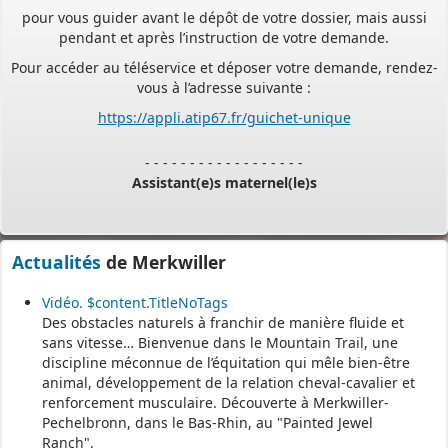
pour vous guider avant le dépôt de votre dossier, mais aussi
pendant et après l’instruction de votre demande.
Pour accéder au téléservice et déposer votre demande, rendez-
vous à l’adresse suivante :
https://appli.atip67.fr/guichet-unique
- - - - - - - - - - - - - - - - - -
Assistant(e)s maternel(le)s
Vous trouverez les listes des assistants maternels
Actualités
de Merkwiller
et MAM par commune sur le site :
https://www.bas-rhin.fr/carte-
assistants-maternels-bas-rhin/
.
Vidéo. $content.TitleNoTags
Il est mis à jour tous les vendredis.
Des obstacles naturels à franchir de manière fluide et
sans vitesse… Bienvenue dans le Mountain Trail, une
Le site
https://monenfant.fr/
de la CAF présente les disponibilités
discipline méconnue de l’équitation qui mêle bien-être
des assistants maternels.
animal, développement de la relation cheval-cavalier et
renforcement musculaire. Découverte à Merkwiller-
- - - - - - - - - - - - - - - - - -
Pechelbronn, dans le Bas-Rhin, au "Painted Jewel
Ranch".