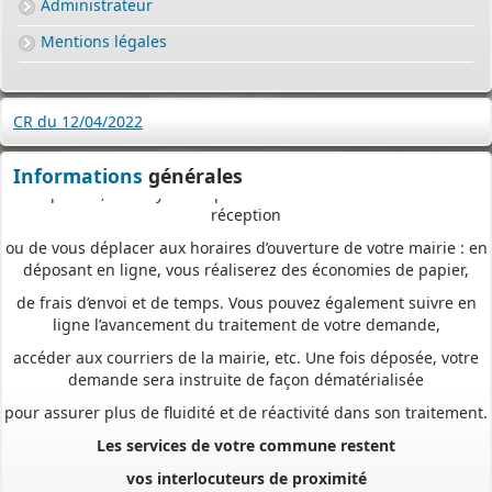
Administrateur
comme aux professionnels,
Mentions légales
pour
saisir et déposer toutes les pièces de votre dossier
directement en ligne,
à tout moment et où que vous soyez, dans le cadre d’une
CR du 12/04/2022
démarche simplifiée.
Plus besoin d’imprimer vos demandes en de multiples
Informations
générales
exemplaires, d’envoyer des plis en recommandé avec accusé de
réception
ou de vous déplacer aux horaires d’ouverture de votre mairie : en
déposant en ligne, vous réaliserez des économies de papier,
de frais d’envoi et de temps. Vous pouvez également suivre en
ligne l’avancement du traitement de votre demande,
accéder aux courriers de la mairie, etc. Une fois déposée, votre
demande sera instruite de façon dématérialisée
pour assurer plus de fluidité et de réactivité dans son traitement.
Les services de votre commune restent
vos interlocuteurs de proximité