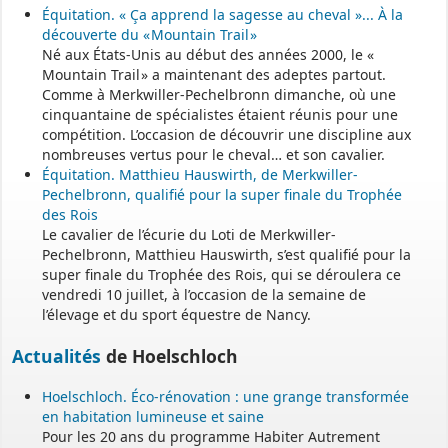
Équitation. « Ça apprend la sagesse au cheval »... À la
Permanence mairie
découverte du « Mountain Trail »
Né aux États-Unis au début des années 2000, le «
Le secrétariat est fermé le samedi matin.
Mountain Trail » a maintenant des adeptes partout.
Une permanence est assurée par le maire, sur rendez-vous.
Comme à Merkwiller-Pechelbronn dimanche, où une
cinquantaine de spécialistes étaient réunis pour une
compétition. L’occasion de découvrir une discipline aux
nombreuses vertus pour le cheval… et son cavalier.
Équitation. Matthieu Hauswirth, de Merkwiller-
Pechelbronn, qualifié pour la super finale du Trophée
des Rois
Le cavalier de l’écurie du Loti de Merkwiller-
Pechelbronn, Matthieu Hauswirth, s’est qualifié pour la
super finale du Trophée des Rois, qui se déroulera ce
vendredi 10 juillet, à l’occasion de la semaine de
l’élevage et du sport équestre de Nancy.
Actualités
de Hoelschloch
Hoelschloch. Éco-rénovation : une grange transformée
en habitation lumineuse et saine
Pour les 20 ans du programme Habiter Autrement