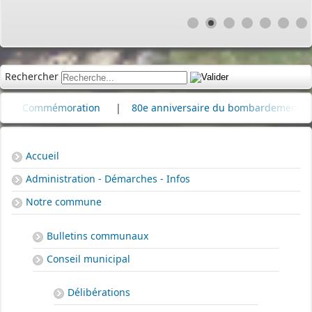
Rechercher
Commémoration
|
80e anniversaire du bombardement de la raf
Accueil
Administration - Démarches - Infos
Notre commune
Bulletins communaux
Conseil municipal
Délibérations