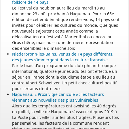
folklore de 14 pays
Le Festival du houblon aura lieu du mardi 18 au
dimanche 23 août prochain à Haguenau. Pour la 65e
édition de cet emblématique rendez-vous, 14 pays sont
invités pour célébrer les cultures du monde. Quelques
nouveautés s’ajoutent cette année comme la
délocalisation du festival à Marienthal ou encore au
Gros chêne, mais aussi une dernière représentation
des ensembles le dimanche soir.
Niederbronn-les-Bains. Venus de 14 pays différents,
des jeunes s’immergent dans la culture française
Par le biais d’un programme du club philanthropique
international, quatorze jeunes adultes ont effectué un
séjour en France dont la deuxième étape a eu lieu au
centre Albert-Schweitzer. Un petit choc culturel positif
pour certains d’entre eux.
Haguenau. « Proxi vigie canicule » : les facteurs
viennent aux nouvelles des plus vulnérables
Alors que les températures ont avoisiné les 40 degrés
en juillet, la ville de Haguenau s’associe depuis 2019 à
La Poste pour veiller sur les plus fragiles. Plusieurs fois
par semaine, les facteurs de la commune rendent
visite aux personnes âgées et aux personnes en