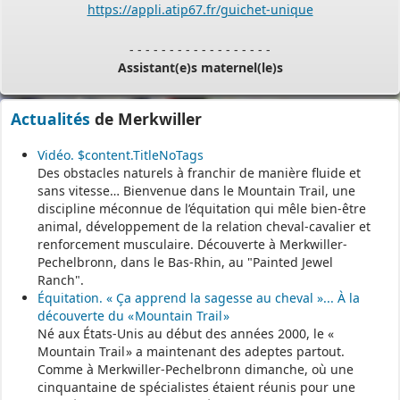
- - - - - - - - - - - - - - - - - -
Assistant(e)s maternel(le)s
Vous trouverez les listes des assistants maternels
Actualités
de Merkwiller
et MAM par commune sur le site :
https://www.bas-rhin.fr/carte-
Vidéo. $content.TitleNoTags
assistants-maternels-bas-rhin/
.
Des obstacles naturels à franchir de manière fluide et
Il est mis à jour tous les vendredis.
sans vitesse… Bienvenue dans le Mountain Trail, une
discipline méconnue de l’équitation qui mêle bien-être
Le site
https://monenfant.fr/
de la CAF présente les disponibilités
animal, développement de la relation cheval-cavalier et
des assistants maternels.
renforcement musculaire. Découverte à Merkwiller-
Pechelbronn, dans le Bas-Rhin, au "Painted Jewel
- - - - - - - - - - - - - - - - - -
Ranch".
Équitation. « Ça apprend la sagesse au cheval »... À la
découverte du « Mountain Trail »
Permanence mairie
Né aux États-Unis au début des années 2000, le «
Mountain Trail » a maintenant des adeptes partout.
Le secrétariat est fermé le samedi matin.
Comme à Merkwiller-Pechelbronn dimanche, où une
Une permanence est assurée par le maire, sur rendez-vous.
cinquantaine de spécialistes étaient réunis pour une