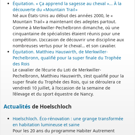
Permanence mairie
Équitation. « Ça apprend la sagesse au cheval »... À la
découverte du « Mountain Trail »
Le secrétariat est fermé le samedi matin.
Né aux États-Unis au début des années 2000, le «
Une permanence est assurée par le maire, sur rendez-vous.
Mountain Trail » a maintenant des adeptes partout.
Comme à Merkwiller-Pechelbronn dimanche, où une
cinquantaine de spécialistes étaient réunis pour une
compétition. L’occasion de découvrir une discipline aux
nombreuses vertus pour le cheval… et son cavalier.
Équitation. Matthieu Hauswirth, de Merkwiller-
Pechelbronn, qualifié pour la super finale du Trophée
des Rois
Le cavalier de l’écurie du Loti de Merkwiller-
Pechelbronn, Matthieu Hauswirth, s’est qualifié pour la
super finale du Trophée des Rois, qui se déroulera ce
vendredi 10 juillet, à l’occasion de la semaine de
l’élevage et du sport équestre de Nancy.
Actualités
de Hoelschloch
Hoelschloch. Éco-rénovation : une grange transformée
en habitation lumineuse et saine
Pour les 20 ans du programme Habiter Autrement