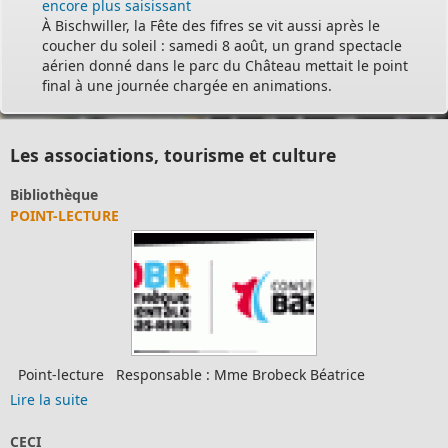
encore plus saisissant
À Bischwiller, la Fête des fifres se vit aussi après le
coucher du soleil : samedi 8 août, un grand spectacle
aérien donné dans le parc du Château mettait le point
final à une journée chargée en animations.
Les associations, tourisme et culture
ibliothèque
A
OINT-LECTURE
P
oint-lecture Responsable : Mme Brobeck Béatrice
{
re la suite
Li
ECI