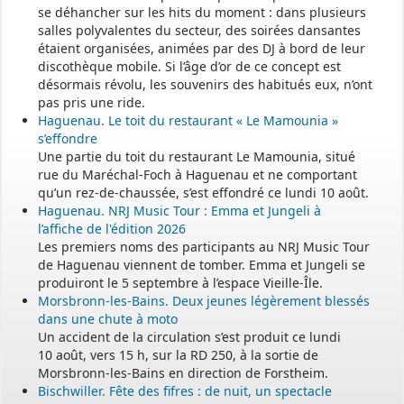
se déhancher sur les hits du moment : dans plusieurs
salles polyvalentes du secteur, des soirées dansantes
étaient organisées, animées par des DJ à bord de leur
discothèque mobile. Si l’âge d’or de ce concept est
désormais révolu, les souvenirs des habitués eux, n’ont
pas pris une ride.
Haguenau. Le toit du restaurant « Le Mamounia »
s’effondre
Une partie du toit du restaurant Le Mamounia, situé
rue du Maréchal-Foch à Haguenau et ne comportant
qu’un rez-de-chaussée, s’est effondré ce lundi 10 août.
Haguenau. NRJ Music Tour : Emma et Jungeli à
l’affiche de l'édition 2026
Les premiers noms des participants au NRJ Music Tour
de Haguenau viennent de tomber. Emma et Jungeli se
produiront le 5 septembre à l’espace Vieille-Île.
Morsbronn-les-Bains. Deux jeunes légèrement blessés
dans une chute à moto
Un accident de la circulation s’est produit ce lundi
10 août, vers 15 h, sur la RD 250, à la sortie de
Morsbronn-les-Bains en direction de Forstheim.
Bischwiller. Fête des fifres : de nuit, un spectacle