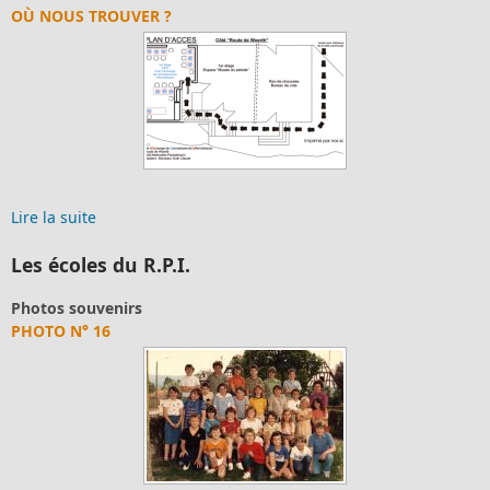
C
Ù NOUS TROUVER ?
A
N
re la suite
b
Li
Les écoles du R.P.I.
Photos souvenirs
PHOTO N° 16