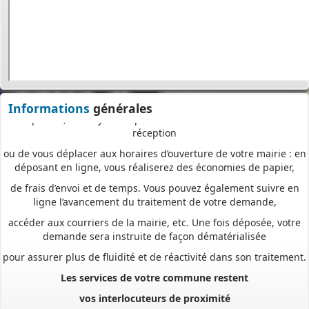
pour
saisir et déposer toutes les pièces de votre dossier
directement en ligne,
à tout moment et où que vous soyez, dans le cadre d’une
démarche simplifiée.
Plus besoin d’imprimer vos demandes en de multiples
exemplaires, d’envoyer des plis en recommandé avec accusé de
Informations
générales
réception
ou de vous déplacer aux horaires d’ouverture de votre mairie : en
déposant en ligne, vous réaliserez des économies de papier,
de frais d’envoi et de temps. Vous pouvez également suivre en
ligne l’avancement du traitement de votre demande,
accéder aux courriers de la mairie, etc. Une fois déposée, votre
demande sera instruite de façon dématérialisée
pour assurer plus de fluidité et de réactivité dans son traitement.
Les services de votre commune restent
vos interlocuteurs de proximité
pour vous guider avant le dépôt de votre dossier, mais aussi