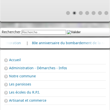
Rechercher
ion
|
80e anniversaire du bombardement de la raffinerie de pé
Accueil
Administration - Démarches - Infos
Notre commune
Les paroisses
Les écoles du R.P.I.
Artisanat et commerce