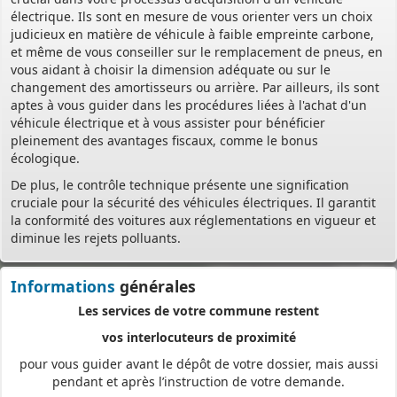
directement en ligne,
électrique. Ils sont en mesure de vous orienter vers un choix
à tout moment et où que vous soyez, dans le cadre d’une
judicieux en matière de véhicule à faible empreinte carbone,
démarche simplifiée.
et même de vous conseiller sur le remplacement de pneus, en
vous aidant à choisir la dimension adéquate ou sur le
Plus besoin d’imprimer vos demandes en de multiples
changement des amortisseurs ou arrière. Par ailleurs, ils sont
exemplaires, d’envoyer des plis en recommandé avec accusé de
aptes à vous guider dans les procédures liées à l'achat d'un
réception
véhicule électrique et à vous assister pour bénéficier
ou de vous déplacer aux horaires d’ouverture de votre mairie : en
pleinement des avantages fiscaux, comme le bonus
déposant en ligne, vous réaliserez des économies de papier,
écologique.
de frais d’envoi et de temps. Vous pouvez également suivre en
De plus, le contrôle technique présente une signification
ligne l’avancement du traitement de votre demande,
cruciale pour la sécurité des véhicules électriques. Il garantit
la conformité des voitures aux réglementations en vigueur et
accéder aux courriers de la mairie, etc. Une fois déposée, votre
diminue les rejets polluants.
demande sera instruite de façon dématérialisée
pour assurer plus de fluidité et de réactivité dans son traitement.
Informations
générales
Les services de votre commune restent
vos interlocuteurs de proximité
pour vous guider avant le dépôt de votre dossier, mais aussi
pendant et après l’instruction de votre demande.
Pour accéder au téléservice et déposer votre demande, rendez-