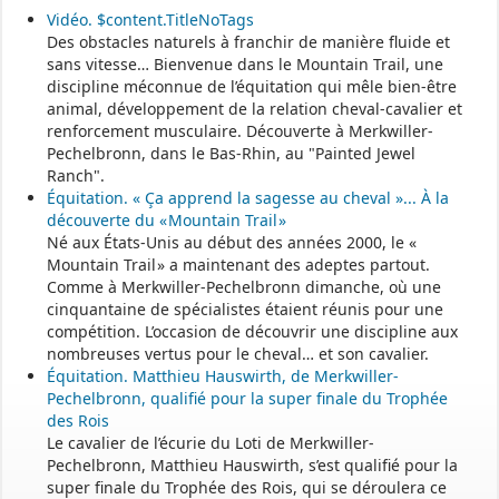
Le secrétariat est fermé le samedi matin.
Vidéo. $content.TitleNoTags
Une permanence est assurée par le maire, sur rendez-vous.
Des obstacles naturels à franchir de manière fluide et
sans vitesse… Bienvenue dans le Mountain Trail, une
discipline méconnue de l’équitation qui mêle bien-être
animal, développement de la relation cheval-cavalier et
renforcement musculaire. Découverte à Merkwiller-
Pechelbronn, dans le Bas-Rhin, au "Painted Jewel
Ranch".
Équitation. « Ça apprend la sagesse au cheval »... À la
découverte du « Mountain Trail »
Né aux États-Unis au début des années 2000, le «
Mountain Trail » a maintenant des adeptes partout.
Comme à Merkwiller-Pechelbronn dimanche, où une
cinquantaine de spécialistes étaient réunis pour une
compétition. L’occasion de découvrir une discipline aux
nombreuses vertus pour le cheval… et son cavalier.
Équitation. Matthieu Hauswirth, de Merkwiller-
Pechelbronn, qualifié pour la super finale du Trophée
des Rois
Le cavalier de l’écurie du Loti de Merkwiller-
Pechelbronn, Matthieu Hauswirth, s’est qualifié pour la
super finale du Trophée des Rois, qui se déroulera ce