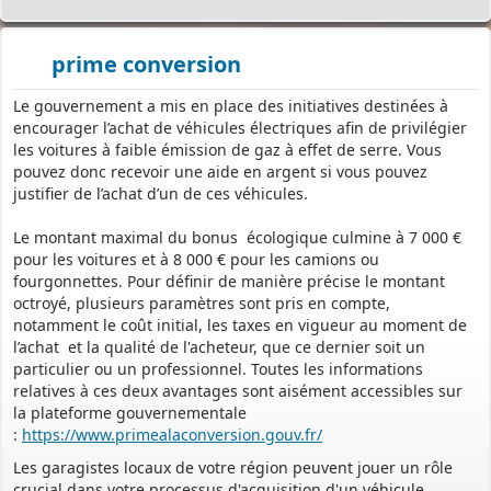
prime conversion
Le gouvernement a mis en place des initiatives destinées à
encourager l’achat de véhicules électriques afin de privilégier
les voitures à faible émission de gaz à effet de serre. Vous
pouvez donc recevoir une aide en argent si vous pouvez
PERMIS DE CONSTRUIRE- DECLARATION PREALABLE
justifier de l’achat d’un de ces véhicules.
dorénavant en ligne
Depuis le 3 janvier 2022, vous pouvez profiter de la
saisine par
Le montant maximal du bonus écologique culmine à 7 000 €
voie électronique (SVE)
pour déposer votre
demande
pour les voitures et à 8 000 € pour les camions ou
d’autorisation d’urbanisme
fourgonnettes. Pour définir de manière précise le montant
octroyé, plusieurs paramètres sont pris en compte,
(Permis de construire, d’aménager et de démolir, déclaration
notamment le coût initial, les taxes en vigueur au moment de
préalable et certificat d’urbanisme) avec les mêmes garanties de
l’achat et la qualité de l'acheteur, que ce dernier soit un
réception
particulier ou un professionnel. Toutes les informations
et de prise en compte de votre dossier qu’un dépôt par papier.
relatives à ces deux avantages sont aisément accessibles sur
la plateforme gouvernementale
Nous vous proposons un téléservice, destiné aux particuliers
:
https://www.primealaconversion.gouv.fr/
comme aux professionnels,
Les garagistes locaux de votre région peuvent jouer un rôle
pour
saisir et déposer toutes les pièces de votre dossier
crucial dans votre processus d'acquisition d'un véhicule